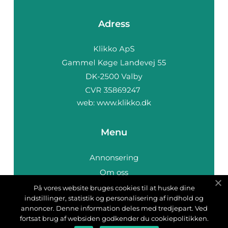
Adress
web:
www.klikko.dk
Menu
Annonsering
Om oss
Cookies
På vores website bruges cookies til at huske dine
indstillinger, statistik og personalisering af indhold og
Kontakta oss
annoncer. Denne information deles med tredjepart. Ved
Sitemap
fortsat brug af websiden godkender du cookiepolitikken.