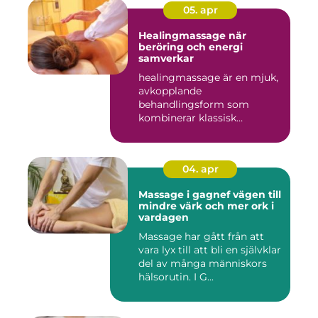
05. apr
Healingmassage när
beröring och energi
samverkar
healingmassage är en mjuk,
avkopplande
behandlingsform som
kombinerar klassisk
massage med energibas...
04. apr
Massage i gagnef vägen till
mindre värk och mer ork i
vardagen
Massage har gått från att
vara lyx till att bli en självklar
del av många människors
hälsorutin. I G...