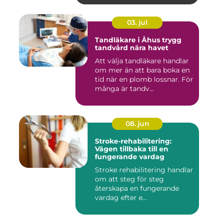
03. jul
Tandläkare i Åhus trygg
tandvård nära havet
Att välja tandläkare handlar
om mer än att bara boka en
tid när en plomb lossnar. För
många är tandv...
08. jun
Stroke-rehabilitering:
Vägen tillbaka till en
fungerande vardag
Stroke rehabilitering handlar
om att steg för steg
återskapa en fungerande
vardag efter e...