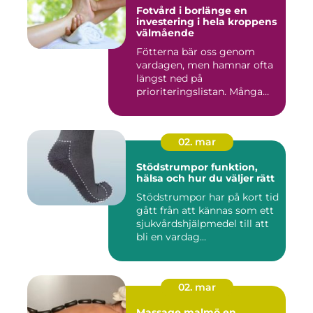
Fotvård i borlänge en
investering i hela kroppens
välmående
Fötterna bär oss genom
vardagen, men hamnar ofta
längst ned på
prioriteringslistan. Många
väntar med...
02. mar
Stödstrumpor funktion,
hälsa och hur du väljer rätt
Stödstrumpor har på kort tid
gått från att kännas som ett
sjukvårdshjälpmedel till att
bli en vardag...
02. mar
Massage malmö en