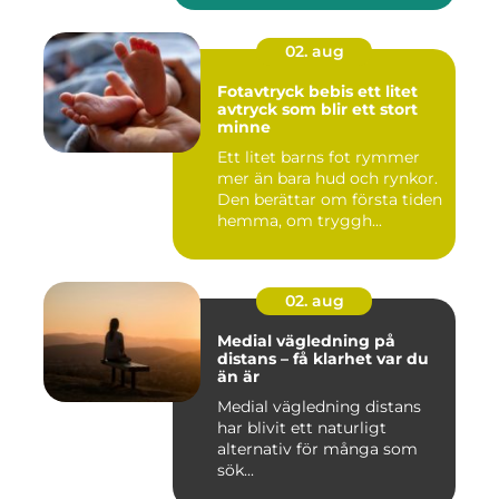
02. aug
Fotavtryck bebis ett litet
avtryck som blir ett stort
minne
Ett litet barns fot rymmer
mer än bara hud och rynkor.
Den berättar om första tiden
hemma, om tryggh...
02. aug
Medial vägledning på
distans – få klarhet var du
än är
Medial vägledning distans
har blivit ett naturligt
alternativ för många som
sök...