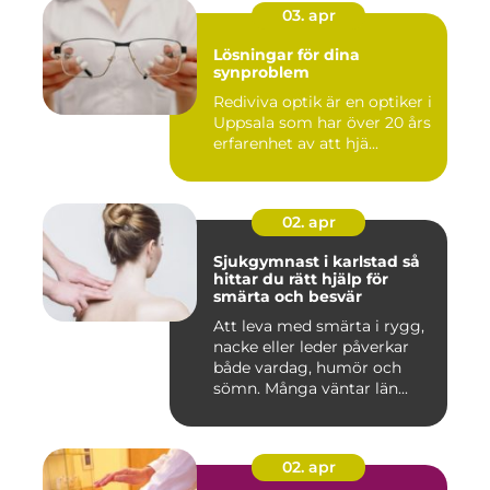
03. apr
Lösningar för dina
synproblem
Rediviva optik är en optiker i
Uppsala som har över 20 års
erfarenhet av att hjä...
02. apr
Sjukgymnast i karlstad så
hittar du rätt hjälp för
smärta och besvär
Att leva med smärta i rygg,
nacke eller leder påverkar
både vardag, humör och
sömn. Många väntar län...
02. apr