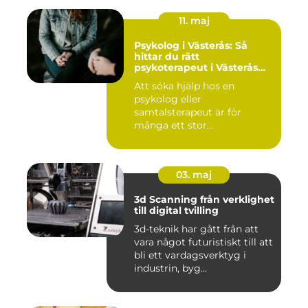
11. maj
Psykolog i Västerås: Så
hittar du rätt
psykoterapeut i Västerås
när livet skaver
Att söka hjälp hos en
psykolog eller
samtalsterapeut är för
många ett stor...
03. maj
3d Scanning från verklighet
till digital tvilling
3d-teknik har gått från att
vara något futuristiskt till att
bli ett vardagsverktyg i
industrin, byg...