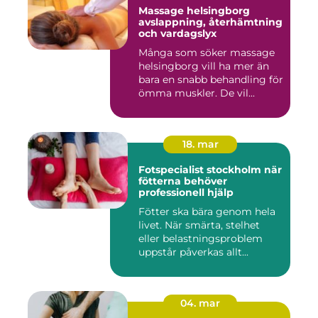
Massage helsingborg
avslappning, återhämtning
och vardagslyx
Många som söker massage
helsingborg vill ha mer än
bara en snabb behandling för
ömma muskler. De vil...
18. mar
Fotspecialist stockholm när
fötterna behöver
professionell hjälp
Fötter ska bära genom hela
livet. När smärta, stelhet
eller belastningsproblem
uppstår påverkas allt...
04. mar