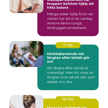
kroppen behöver hjälp att
hitta balans
Många söker hjälp först när
värken har blivit en vardag.
Axlarna känns tunga,
ländryggen protesterar...
11. feb
Kärleksberoende när
längtan efter kärlek gör
ont
Att längta efter kärlek är
mänskligt. Men för vissa tar
längtan över på ett sätt som
skapar oro, dra...
03. feb
Massage i helsingborg