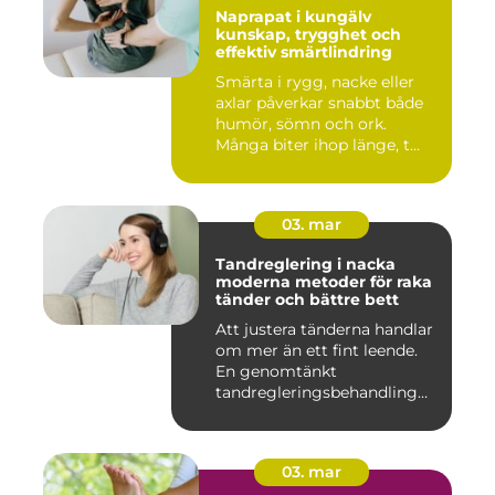
Naprapat i kungälv
kunskap, trygghet och
effektiv smärtlindring
Smärta i rygg, nacke eller
axlar påverkar snabbt både
humör, sömn och ork.
Många biter ihop länge, t...
03. mar
Tandreglering i nacka
moderna metoder för raka
tänder och bättre bett
Att justera tänderna handlar
om mer än ett fint leende.
En genomtänkt
tandregleringsbehandling
kan g...
03. mar