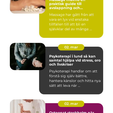
praktisk guide till
avslappning och
återhämtning
Massage har gått från att
vara en lyx vid enstaka
tillfällen till att bli en
självklar del av många ...
02. mar
Psykoterapi i lund så kan
samtal hjälpa vid stress, oro
och livskriser
Psykoterapi handlar om att
förstå sig själv bättre,
hantera känslor och hitta nya
sätt att leva när ...
02. mar
Osteopat stockholm när