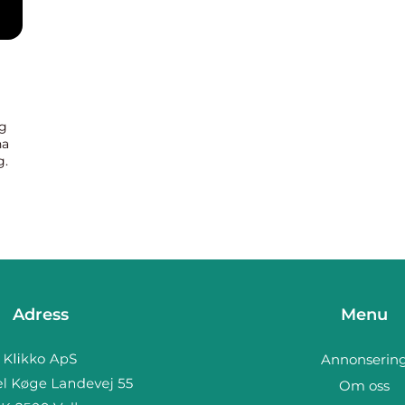
ig
na
g.
.
Adress
Menu
Annonserin
Om oss