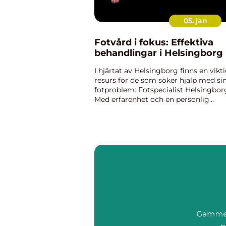
05. jan
Fotvård i fokus: Effektiva
behandlingar i Helsingborg
I hjärtat av Helsingborg finns en vikt
resurs för de som söker hjälp med si
fotproblem: Fotspecialist Helsingbor
Med erfarenhet och en personlig
approach, erbjuder denna specialist
kvalificerad medicinsk fotvård. Detta..