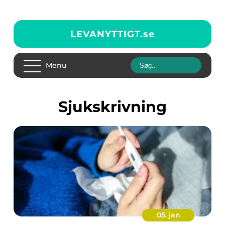
LEVANYTTIGT.
se
Menu
sjukskrivning
05. jan