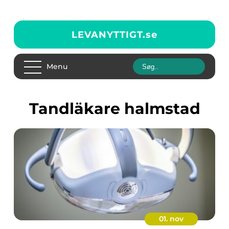
LEVANYTTIGT.
se
Menu
tandläkare halmstad
01. nov