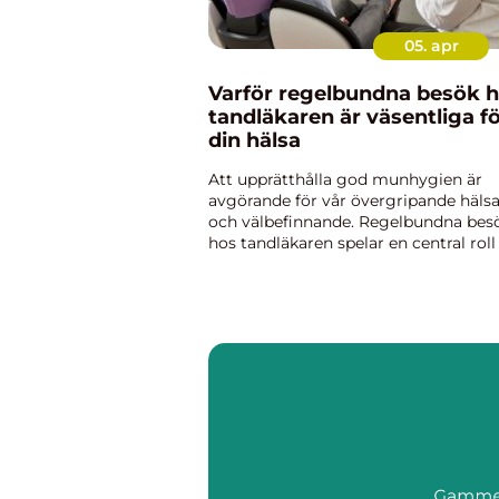
05. apr
Varför regelbundna besök 
tandläkaren är väsentliga f
din hälsa
Att upprätthålla god munhygien är
avgörande för vår övergripande häls
och välbefinnande. Regelbundna bes
hos tandläkaren spelar en central roll 
att förebygga tandproblem och upptä