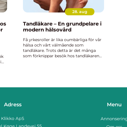
28. aug
hos
Tandläkare – En grundpelare i
ör
modern hälsovård
Få yrkesroller är lika oumbärliga för vår
hälsa och vårt välmående som
tandläkare. Trots detta är det många
a
som förknippar besök hos tandläkaren
ök
med nervositet och obehag...
i
...
Adress
Menu
Annonserin
Om oss