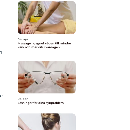
h
04. apr
Massage i gagnef vägen till mindre
värk och mer ork i vardagen
h
ör
03. apr
Lösningar för dina synproblem