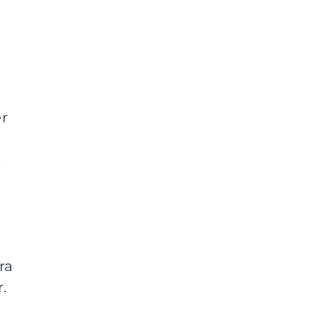
er
e
h
ra
.