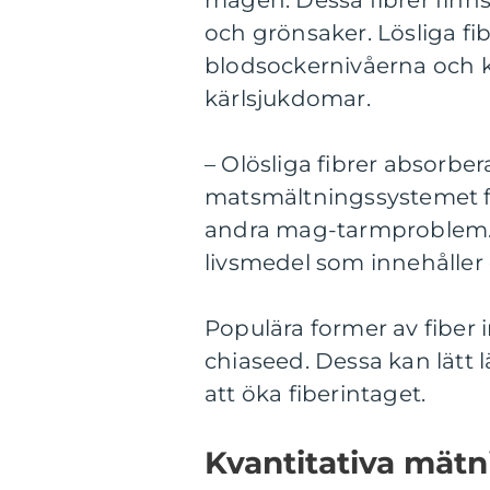
magen. Dessa fibrer finns
och grönsaker. Lösliga fibre
blodsockernivåerna och kan
kärlsjukdomar.
– Olösliga fibrer absorbera
matsmältningssystemet f
andra mag-tarmproblem. 
livsmedel som innehåller o
Populära former av fiber i
chiaseed. Dessa kan lätt l
att öka fiberintaget.
Kvantitativa mätn