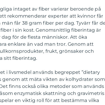
ga intaget av fiber varierar beroende på
sett rekommenderar experter att kvinnor får
 män får 38 gram fiber per dag. Tyvärr får d
d fiber i sin kost. Genomsnittlig fiberintag är
dag för de flesta människor. Att öka
 vara enklare än vad man tror. Genom att
ullkornsprodukter, frukt, grönsaker och
sitt fiberintag.
let i livsmedel används begreppet ”dietary
ts genom att mäta vikten av kolhydrater so
. Det finns också olika metoder som används
 såsom enzymatisk skattning och gravimetris
pelar en viktig roll för att bestämma vilka