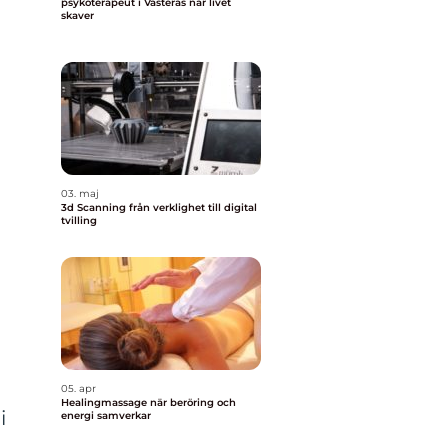
psykoterapeut i Västerås när livet
skaver
03. maj
3d Scanning från verklighet till digital
tvilling
05. apr
Healingmassage när beröring och
i
energi samverkar