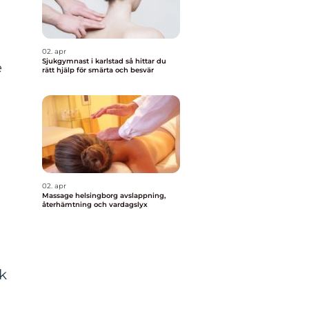
02. apr
Sjukgymnast i karlstad så hittar du
e
rätt hjälp för smärta och besvär
02. apr
Massage helsingborg avslappning,
återhämtning och vardagslyx
m
k