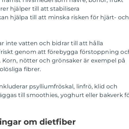
 främst i livsmedel som havre, bönor, frukt
r hjälper till att stabilisera
 hjälpa till att minska risken för hjärt- oc
r inte vatten och bidrar till att hålla
riskt genom att förebygga förstoppning oc
Korn, nötter och grönsaker är exempel på
lösliga fibrer.
nkluderar psylliumfröskal, linfrö, klid och
äggas till smoothies, yoghurt eller bakverk f
ingar om dietfiber