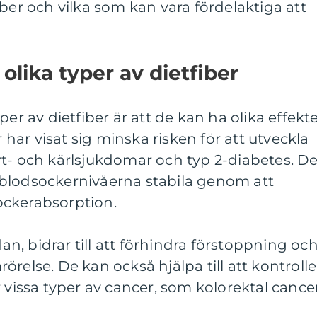
iber och vilka som kan vara fördelaktiga att
olika typer av dietfiber
per av dietfiber är att de kan ha olika effekt
r har visat sig minska risken för att utveckla
rt- och kärlsjukdomar och typ 2-diabetes. D
la blodsockernivåerna stabila genom att
ockerabsorption.
dan, bidrar till att förhindra förstoppning oc
relse. De kan också hjälpa till att kontrolle
 vissa typer av cancer, som kolorektal cancer