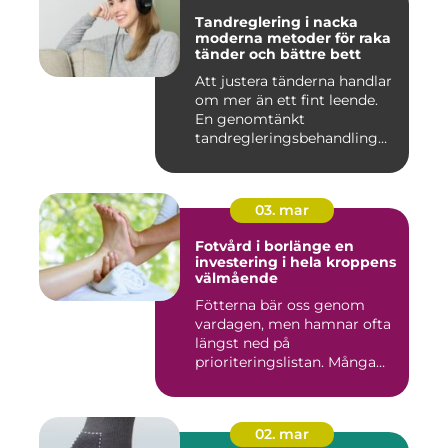
Tandreglering i nacka
moderna metoder för raka
tänder och bättre bett
Att justera tänderna handlar
om mer än ett fint leende.
En genomtänkt
tandregleringsbehandling
kan g...
03. mar
Fotvård i borlänge en
investering i hela kroppens
välmående
Fötterna bär oss genom
vardagen, men hamnar ofta
längst ned på
prioriteringslistan. Många
väntar med...
02. mar