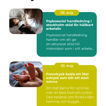
02. aug
Psykosocial handledning i
stockholm stöd för hållbart
arbetsliv
Psykosocial handledning
handlar om att ge
strukturerat stöd till
människor som i sitt arbete
möter a...
02. aug
Fotavtryck bebis ett litet
avtryck som blir ett stort
minne
Ett litet barns fot rymmer
mer än bara hud och rynkor.
Den berättar om första tiden
hemma, om tryggh...