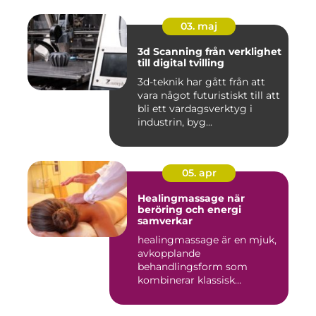
03. maj
3d Scanning från verklighet
till digital tvilling
3d-teknik har gått från att
vara något futuristiskt till att
bli ett vardagsverktyg i
industrin, byg...
05. apr
Healingmassage när
beröring och energi
samverkar
healingmassage är en mjuk,
avkopplande
behandlingsform som
kombinerar klassisk
massage med energibas...