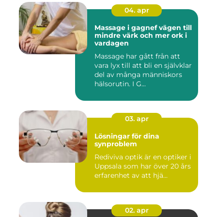
04. apr
Massage i gagnef vägen till
mindre värk och mer ork i
vardagen
Massage har gått från att
vara lyx till att bli en självklar
del av många människors
hälsorutin. I G...
03. apr
Lösningar för dina
synproblem
Rediviva optik är en optiker i
Uppsala som har över 20 års
erfarenhet av att hjä...
02. apr