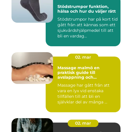
Stödstrumpor funktion,
hälsa och hur du väljer rätt
Stödstrumpor har på kort tid
gått från att kännas som ett
sjukvårdshjälpmedel till att
bli en vardag...
02. mar
Massage malmö en
praktisk guide till
avslappning och
återhämtning
Massage har gått från att
vara en lyx vid enstaka
tillfällen till att bli en
självklar del av många ...
02. mar