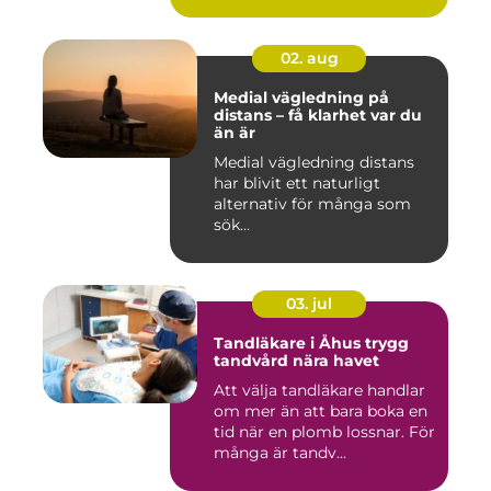
02. aug
Medial vägledning på
distans – få klarhet var du
än är
Medial vägledning distans
har blivit ett naturligt
alternativ för många som
sök...
03. jul
Tandläkare i Åhus trygg
tandvård nära havet
Att välja tandläkare handlar
om mer än att bara boka en
tid när en plomb lossnar. För
många är tandv...