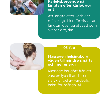
Kärleksberoende när
längtan efter kärlek gör
ont
Att längta efter kärlek är
mänskligt. Men för vissa tar
längtan över på ett sätt som
skapar oro, dra...
03. feb
Massage i helsingborg
vägen till mindre smärta
och mer energi
Massage har gått från att
vara en lyx till att bli en
självklar del av vardaglig
hälsa för många. Al...