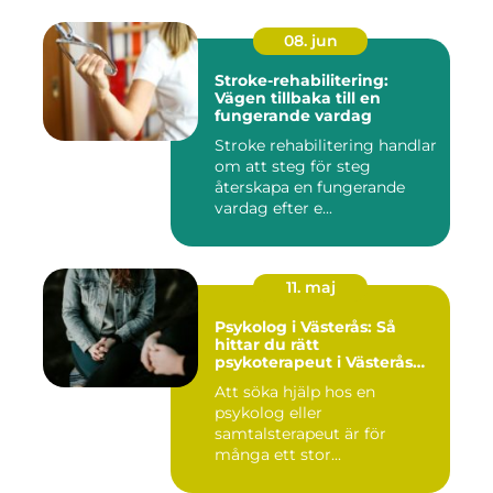
08. jun
Stroke-rehabilitering:
Vägen tillbaka till en
fungerande vardag
Stroke rehabilitering handlar
om att steg för steg
återskapa en fungerande
vardag efter e...
11. maj
Psykolog i Västerås: Så
hittar du rätt
psykoterapeut i Västerås
när livet skaver
Att söka hjälp hos en
psykolog eller
samtalsterapeut är för
många ett stor...