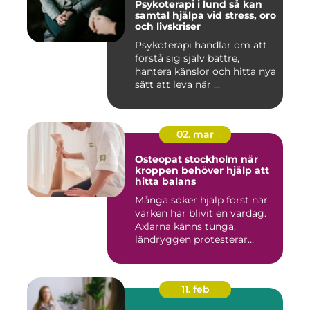
Psykoterapi i lund så kan
samtal hjälpa vid stress, oro
och livskriser
Psykoterapi handlar om att
förstå sig själv bättre,
hantera känslor och hitta nya
sätt att leva när ...
02. mar
Osteopat stockholm när
kroppen behöver hjälp att
hitta balans
Många söker hjälp först när
värken har blivit en vardag.
Axlarna känns tunga,
ländryggen protesterar...
11. feb