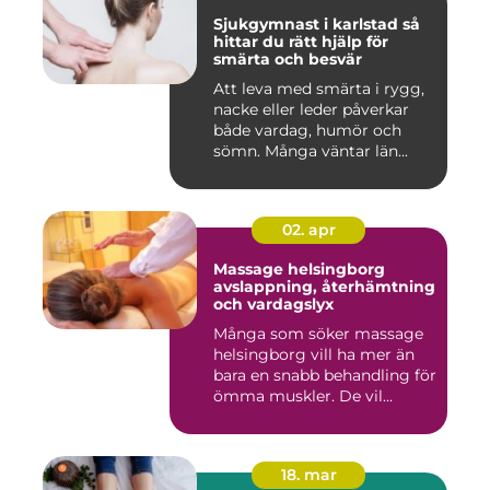
Sjukgymnast i karlstad så
hittar du rätt hjälp för
smärta och besvär
Att leva med smärta i rygg,
nacke eller leder påverkar
både vardag, humör och
sömn. Många väntar län...
02. apr
Massage helsingborg
avslappning, återhämtning
och vardagslyx
Många som söker massage
helsingborg vill ha mer än
bara en snabb behandling för
ömma muskler. De vil...
18. mar