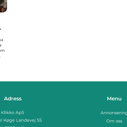
r
ma
a
dem
Adress
Menu
Annonserin
Om oss