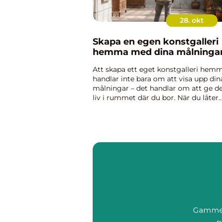
28. okt
Skapa en egen konstgalleri
hemma med dina målninga
Att skapa ett eget konstgalleri hem
handlar inte bara om att visa upp din
målningar – det handlar om att ge 
liv i rummet där du bor. När du låter
dina verk ta plats på väggarna blir
hemmet mer personligt,...