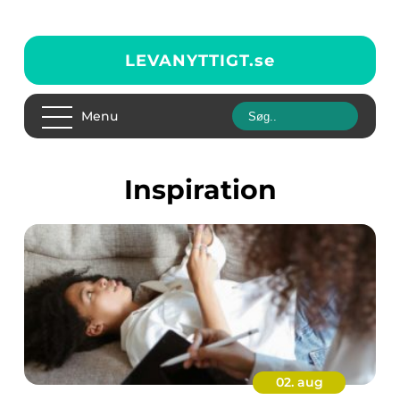
LEVANYTTIGT.
se
Menu
inspiration
02. aug