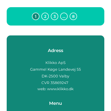
1
2
3
…
8
Adress
web:
www.klikko.dk
Menu