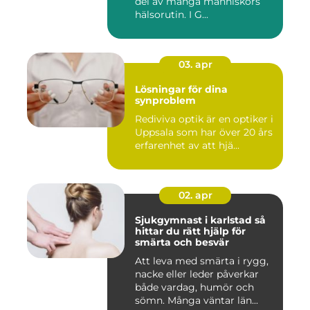
del av många människors
hälsorutin. I G...
03. apr
Lösningar för dina
synproblem
Rediviva optik är en optiker i
Uppsala som har över 20 års
erfarenhet av att hjä...
02. apr
Sjukgymnast i karlstad så
hittar du rätt hjälp för
smärta och besvär
Att leva med smärta i rygg,
nacke eller leder påverkar
både vardag, humör och
sömn. Många väntar län...