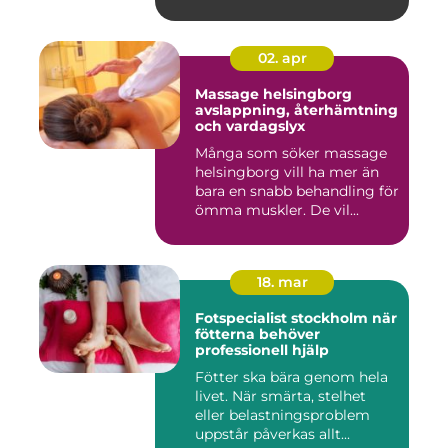
02. apr
Massage helsingborg
avslappning, återhämtning
och vardagslyx
Många som söker massage
helsingborg vill ha mer än
bara en snabb behandling för
ömma muskler. De vil...
18. mar
Fotspecialist stockholm när
fötterna behöver
professionell hjälp
Fötter ska bära genom hela
livet. När smärta, stelhet
eller belastningsproblem
uppstår påverkas allt...