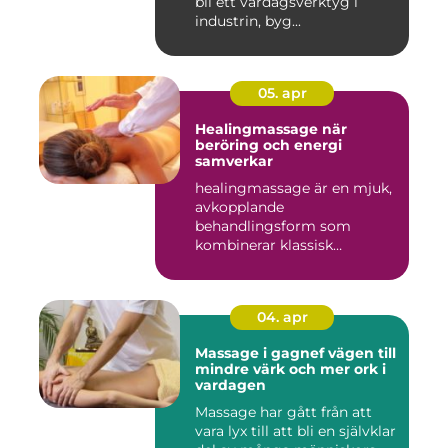
bli ett vardagsverktyg i
industrin, byg...
05. apr
Healingmassage när
beröring och energi
samverkar
healingmassage är en mjuk,
avkopplande
behandlingsform som
kombinerar klassisk
massage med energibas...
04. apr
Massage i gagnef vägen till
mindre värk och mer ork i
vardagen
Massage har gått från att
vara lyx till att bli en självklar