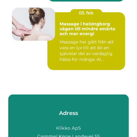
03. feb
Massage i helsingborg
vägen till mindre smärta
och mer energi
Massage har gått från att
vara en lyx till att bli en
självklar del av vardaglig
hälsa för många. Al...
Adress