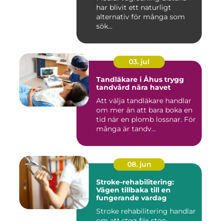
har blivit ett naturligt
alternativ för många som
sök...
03. jul
Tandläkare i Åhus trygg
tandvård nära havet
Att välja tandläkare handlar
om mer än att bara boka en
tid när en plomb lossnar. För
många är tandv...
08. jun
Stroke-rehabilitering:
Vägen tillbaka till en
fungerande vardag
Stroke rehabilitering handlar
om att steg för steg