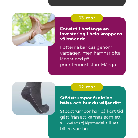
kan g...
03. mar
Fotvård i borlänge en
investering i hela kroppens
välmående
Fötterna bär oss genom
vardagen, men hamnar ofta
längst ned på
prioriteringslistan. Många
väntar med...
02. mar
Stödstrumpor funktion,
hälsa och hur du väljer rätt
Stödstrumpor har på kort tid
gått från att kännas som ett
sjukvårdshjälpmedel till att
bli en vardag...