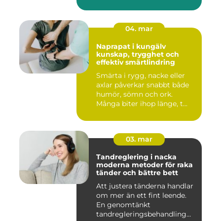
04. mar
Naprapat i kungälv
kunskap, trygghet och
effektiv smärtlindring
Smärta i rygg, nacke eller
axlar påverkar snabbt både
humör, sömn och ork.
Många biter ihop länge, t...
03. mar
Tandreglering i nacka
moderna metoder för raka
tänder och bättre bett
Att justera tänderna handlar
om mer än ett fint leende.
En genomtänkt
tandregleringsbehandling