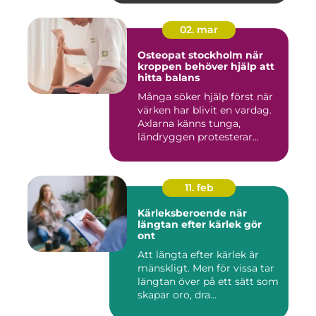
02. mar
Osteopat stockholm när
kroppen behöver hjälp att
hitta balans
Många söker hjälp först när
värken har blivit en vardag.
Axlarna känns tunga,
ländryggen protesterar...
11. feb
Kärleksberoende när
längtan efter kärlek gör
ont
Att längta efter kärlek är
mänskligt. Men för vissa tar
längtan över på ett sätt som
skapar oro, dra...