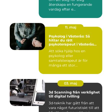
återskapa en fungerande
vardag efter e...
11. maj
Psykolog i Västerås: Så
hittar du rätt
psykoterapeut i Västerås
när livet skaver
Att söka hjälp hos en
psykolog eller
samtalsterapeut är för
många ett stor...
03. maj
3d Scanning från verklighet
till digital tvilling
3d-teknik har gått från att
vara något futuristiskt till att