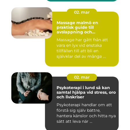
02. mar
Massage malmö en
praktisk guide till
avslappning och
återhämtning
Massage har gått från att
vara en lyx vid enstaka
tillfällen till att bli en
självklar del av många ...
02. mar
Psykoterapi i lund så kan
samtal hjälpa vid stress, oro
och livskriser
Psykoterapi handlar om att
förstå sig själv bättre,
hantera känslor och hitta nya
sätt att leva när ...