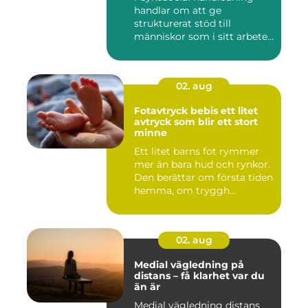
handlar om att ge
strukturerat stöd till
människor som i sitt arbete
möter a...
02. aug
Fotavtryck bebis ett litet
avtryck som blir ett stort
minne
Ett litet barns fot rymmer
mer än bara hud och rynkor.
Den berättar om första tiden
hemma, om tryggh...
02. aug
Medial vägledning på
distans – få klarhet var du
än är
Medial vägledning distans