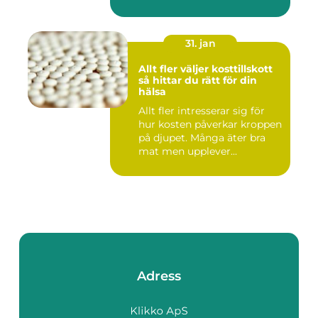
31. jan
Allt fler väljer kosttillskott
så hittar du rätt för din
hälsa
Allt fler intresserar sig för
hur kosten påverkar kroppen
på djupet. Många äter bra
mat men upplever...
Adress