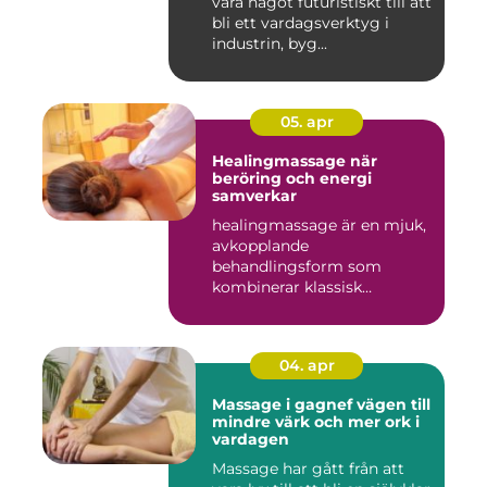
vara något futuristiskt till att
bli ett vardagsverktyg i
industrin, byg...
05. apr
Healingmassage när
beröring och energi
samverkar
healingmassage är en mjuk,
avkopplande
behandlingsform som
kombinerar klassisk
massage med energibas...
04. apr
Massage i gagnef vägen till
mindre värk och mer ork i
vardagen
Massage har gått från att