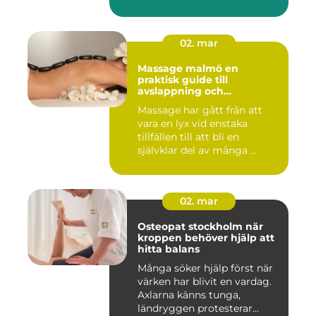
02. mar
Massage malmö en
praktisk guide till
avslappning och
återhämtning
Massage har gått från att
vara en lyx vid enstaka
tillfällen till att bli en
självklar del av många ...
02. mar
Osteopat stockholm när
kroppen behöver hjälp att
hitta balans
Många söker hjälp först när
värken har blivit en vardag.
Axlarna känns tunga,
ländryggen protesterar...