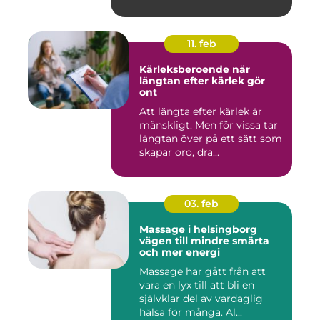
11. feb
Kärleksberoende när
längtan efter kärlek gör
ont
Att längta efter kärlek är
mänskligt. Men för vissa tar
längtan över på ett sätt som
skapar oro, dra...
03. feb
Massage i helsingborg
vägen till mindre smärta
och mer energi
Massage har gått från att
vara en lyx till att bli en
självklar del av vardaglig
hälsa för många. Al...