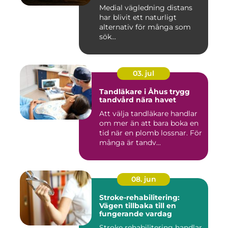
Medial vägledning distans
har blivit ett naturligt
alternativ för många som
sök...
03. jul
Tandläkare i Åhus trygg
tandvård nära havet
Att välja tandläkare handlar
om mer än att bara boka en
tid när en plomb lossnar. För
många är tandv...
08. jun
Stroke-rehabilitering:
Vägen tillbaka till en
fungerande vardag
Stroke rehabilitering handlar