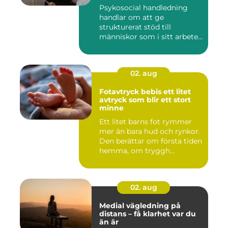
Psykosocial handledning
handlar om att ge
strukturerat stöd till
människor som i sitt arbete
möter a...
02. aug
Fotavtryck bebis ett litet
avtryck som blir ett stort
minne
Ett litet barns fot rymmer
mer än bara hud och rynkor.
Den berättar om första tiden
hemma, om tryggh...
02. aug
Medial vägledning på
distans – få klarhet var du
än är