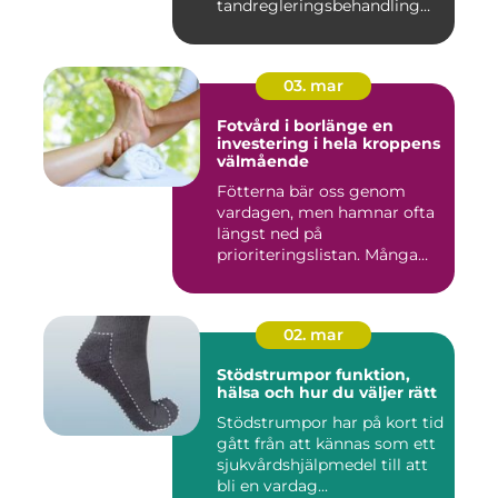
tandregleringsbehandling
kan g...
03. mar
Fotvård i borlänge en
investering i hela kroppens
välmående
Fötterna bär oss genom
vardagen, men hamnar ofta
längst ned på
prioriteringslistan. Många
väntar med...
02. mar
Stödstrumpor funktion,
hälsa och hur du väljer rätt
Stödstrumpor har på kort tid
gått från att kännas som ett
sjukvårdshjälpmedel till att
bli en vardag...