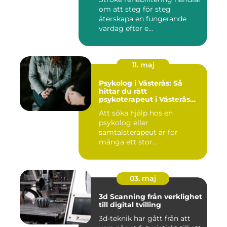
om att steg för steg
återskapa en fungerande
vardag efter e...
11. maj
Psykolog i Västerås: Så
hittar du rätt
psykoterapeut i Västerås
när livet skaver
Att söka hjälp hos en
psykolog eller
samtalsterapeut är för
många ett stor...
03. maj
3d Scanning från verklighet
till digital tvilling
3d-teknik har gått från att