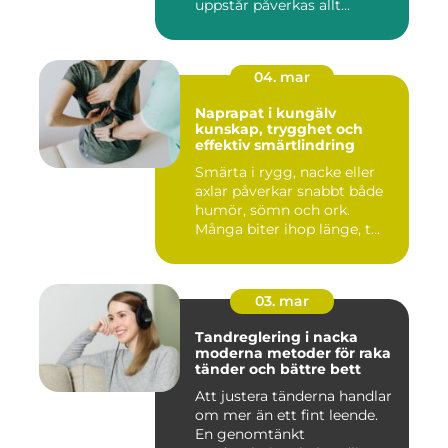
uppstår påverkas allt...
04. mar
Naprapat i kungälv
kunskap, trygghet och
effektiv smärtlindring
Smärta i rygg, nacke eller
axlar påverkar snabbt både
humör, sömn och ork.
Många biter ihop länge, t...
03. mar
Tandreglering i nacka
moderna metoder för raka
tänder och bättre bett
Att justera tänderna handlar
om mer än ett fint leende.
En genomtänkt