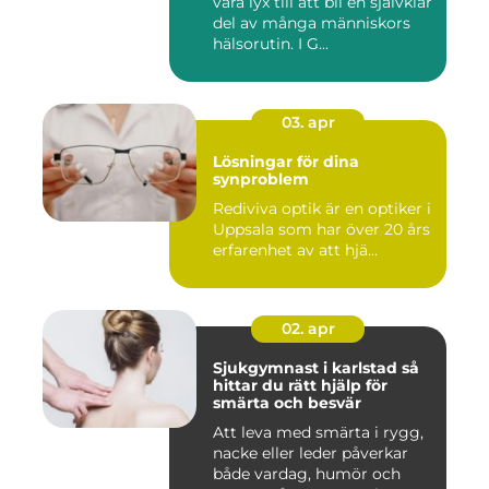
vara lyx till att bli en självklar
del av många människors
hälsorutin. I G...
03. apr
Lösningar för dina
synproblem
Rediviva optik är en optiker i
Uppsala som har över 20 års
erfarenhet av att hjä...
02. apr
Sjukgymnast i karlstad så
hittar du rätt hjälp för
smärta och besvär
Att leva med smärta i rygg,
nacke eller leder påverkar
både vardag, humör och