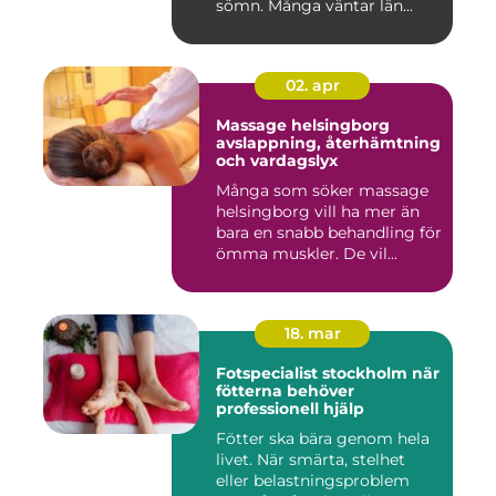
sömn. Många väntar län...
02. apr
Massage helsingborg
avslappning, återhämtning
och vardagslyx
Många som söker massage
helsingborg vill ha mer än
bara en snabb behandling för
ömma muskler. De vil...
18. mar
Fotspecialist stockholm när
fötterna behöver
professionell hjälp
Fötter ska bära genom hela
livet. När smärta, stelhet
eller belastningsproblem