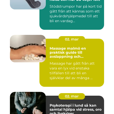
Stödstrumpor har på kort tid
gått från att kännas som ett
sjukvårdshjälpmedel till att
bli en vardag...
02. mar
Massage malmö en
praktisk guide till
avslappning och
återhämtning
Massage har gått från att
vara en lyx vid enstaka
tillfällen till att bli en
självklar del av många ...
02. mar
Psykoterapi i lund så kan
samtal hjälpa vid stress, oro
och livskriser