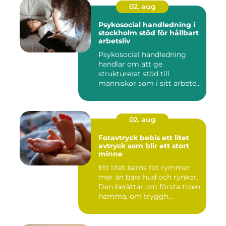
02. aug
Psykosocial handledning i
stockholm stöd för hållbart
arbetsliv
Psykosocial handledning
handlar om att ge
strukturerat stöd till
människor som i sitt arbete
möter a...
02. aug
Fotavtryck bebis ett litet
avtryck som blir ett stort
minne
Ett litet barns fot rymmer
mer än bara hud och rynkor.
Den berättar om första tiden
hemma, om tryggh...