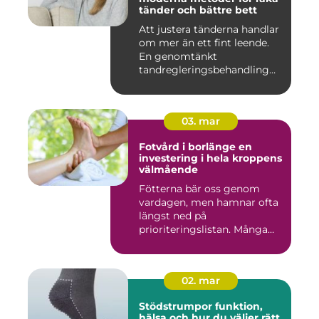
tänder och bättre bett
Att justera tänderna handlar
om mer än ett fint leende.
En genomtänkt
tandregleringsbehandling
kan g...
03. mar
Fotvård i borlänge en
investering i hela kroppens
välmående
Fötterna bär oss genom
vardagen, men hamnar ofta
längst ned på
prioriteringslistan. Många
väntar med...
02. mar
Stödstrumpor funktion,
hälsa och hur du väljer rätt