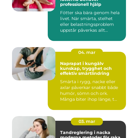
professionell hjälp
Fötter ska bära genom hela
livet. När smärta, stelhet
eller belastningsproblem
uppstår påverkas allt...
04. mar
Naprapat i kungälv
kunskap, trygghet och
effektiv smärtlindring
Smärta i rygg, nacke eller
axlar påverkar snabbt både
humör, sömn och ork.
Många biter ihop länge, t...
03. mar
Tandreglering i nacka
moderna metoder för raka