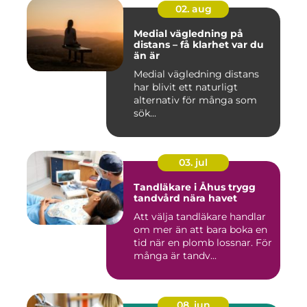
02. aug
Medial vägledning på
distans – få klarhet var du
än är
Medial vägledning distans
har blivit ett naturligt
alternativ för många som
sök...
03. jul
Tandläkare i Åhus trygg
tandvård nära havet
Att välja tandläkare handlar
om mer än att bara boka en
tid när en plomb lossnar. För
många är tandv...
08. jun