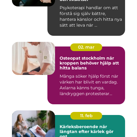
Psykoterapi handlar om att
förstå sig själv bättre,
hantera känslor och hitta nya
sätt att leva när ...
02. mar
Osteopat stockholm när
kroppen behöver hjälp att
hitta balans
Många söker hjälp först när
värken har blivit en vardag.
Axlarna känns tunga,
ländryggen protesterar...
11. feb
Kärleksberoende när
längtan efter kärlek gör
ont