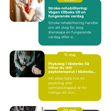
Stroke-rehabilitering:
Vägen tillbaka till en
fungerande vardag
Stroke rehabilitering handlar
om att steg för steg
återskapa en fungerande
vardag efter e...
11. maj
Psykolog i Västerås: Så
hittar du rätt
psykoterapeut i Västerås
när livet skaver
Att söka hjälp hos en
psykolog eller
samtalsterapeut är för
många ett stor...
03. maj