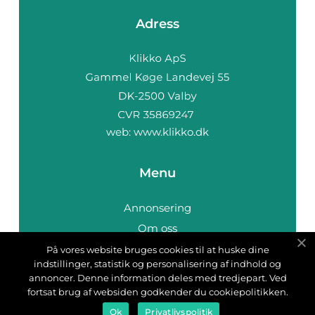
Adress
web:
www.klikko.dk
Menu
Annonsering
Om oss
Cookies
På vores website bruges cookies til at huske dine
indstillinger, statistik og personalisering af indhold og
Kontakta oss
annoncer. Denne information deles med tredjepart. Ved
Sitemap
fortsat brug af websiden godkender du cookiepolitikken.
Ok
Privatlivspolitik