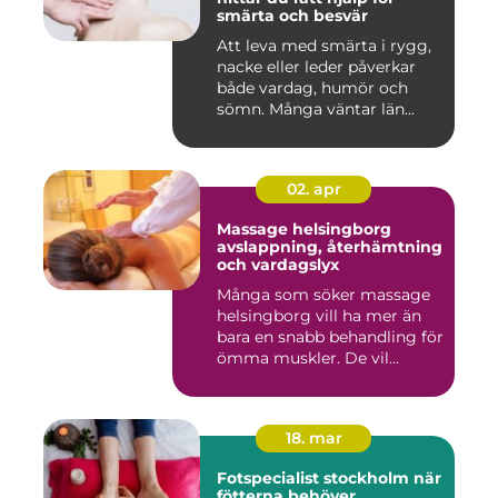
smärta och besvär
Att leva med smärta i rygg,
nacke eller leder påverkar
både vardag, humör och
sömn. Många väntar län...
02. apr
Massage helsingborg
avslappning, återhämtning
och vardagslyx
Många som söker massage
helsingborg vill ha mer än
bara en snabb behandling för
ömma muskler. De vil...
18. mar
Fotspecialist stockholm när
fötterna behöver