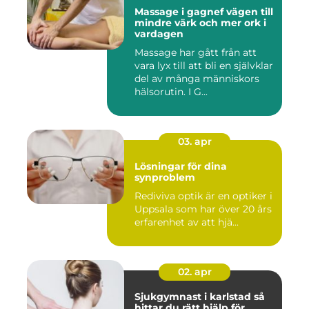
Massage i gagnef vägen till
mindre värk och mer ork i
vardagen
Massage har gått från att
vara lyx till att bli en självklar
del av många människors
hälsorutin. I G...
03. apr
Lösningar för dina
synproblem
Rediviva optik är en optiker i
Uppsala som har över 20 års
erfarenhet av att hjä...
02. apr
Sjukgymnast i karlstad så
hittar du rätt hjälp för