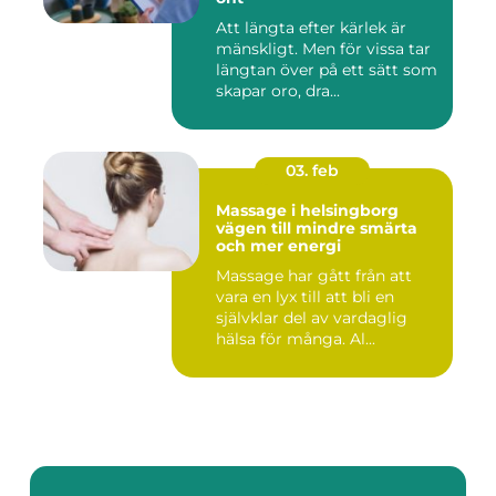
Att längta efter kärlek är
mänskligt. Men för vissa tar
längtan över på ett sätt som
skapar oro, dra...
03. feb
Massage i helsingborg
vägen till mindre smärta
och mer energi
Massage har gått från att
vara en lyx till att bli en
självklar del av vardaglig
hälsa för många. Al...