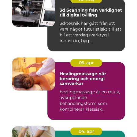
3d Scanning från verklighet
till digital tvilling
3d-teknik har gått från att
vara något futuristiskt till att
bli ett vardagsverktyg i
industrin, byg...
05. apr
Healingmassage när
beröring och energi
samverkar
healingmassage är en mjuk,
avkopplande
behandlingsform som
kombinerar klassisk
massage med energibas...
04. apr