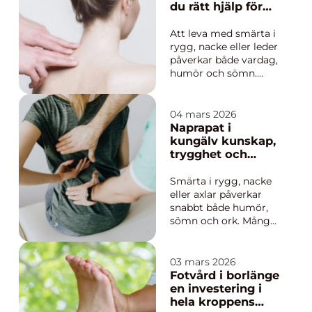
behandling för att
du rätt hjälp för
hantera värk, stress
smärta och
och stelhet, men
besvär
Att leva med smärta i
också för att orka
rygg, nacke eller leder
mer...
påverkar både vardag,
humör och sömn.
Många väntar länge
innan de söker hjälp,
trots att rätt
04 mars 2026
behandling ofta kan
Naprapat i
minska besvären
kungälv kunskap,
tydligt. En
trygghet och
sjukgymnast karlstad
effektiv
arbetar med att
smärtlindring
Smärta i rygg, nacke
undersöka orsaken
eller axlar påverkar
bakom s...
snabbt både humör,
sömn och ork. Många
biter ihop länge,
testar värktabletter
och lite egen stretch
03 mars 2026
utan större resultat.
Fotvård i borlänge
Då kan en Naprapat i
en investering i
Kungälv vara
hela kroppens