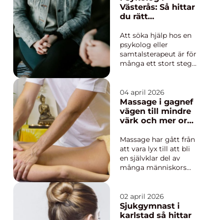
känslan av att bli
Västerås: Så hittar
lyssnad på. I en ort
du rätt
som Åhus, där
psykoterapeut i
avstånden är korta
Västerås när livet
Att söka hjälp hos en
men behovet av bra
skaver
psykolog eller
tandvå...
samtalsterapeut är för
många ett stort steg.
Samtidigt beskriver
många att det just var
samtalen som gjorde
04 april 2026
skillnad när ångesten
Massage i gagnef
tog över, relationen
vägen till mindre
krisade eller ...
värk och mer ork
i vardagen
Massage har gått från
att vara lyx till att bli
en självklar del av
många människors
hälsorutin. I Gagnef
och Djurås märks
samma utveckling.
02 april 2026
Allt fler söker
Sjukgymnast i
professionell
karlstad så hittar