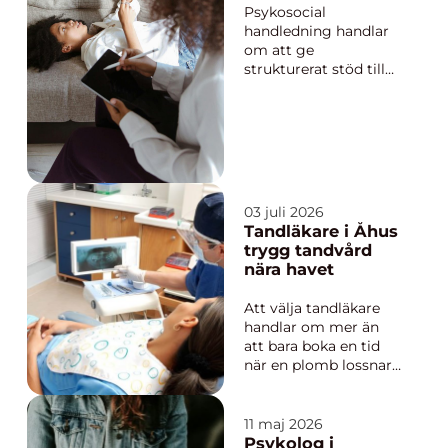
arbetsliv
Psykosocial
handledning handlar
om att ge
strukturerat stöd till
människor som i sitt
arbete möter andra i
svåra livssituationer. I
Stockholm finns
många verksamheter
där personalen
dagligen möter
03 juli 2026
stress, hot, oro och
Tandläkare i Åhus
komplexa ärenden.
trygg tandvård
Utan ett genom...
nära havet
Att välja tandläkare
handlar om mer än
att bara boka en tid
när en plomb lossnar.
För många är
tandvården starkt
kopplad till trygghet,
11 maj 2026
kontinuitet och
Psykolog i