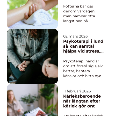
skillnaden mellan en
välmående
vardag präglad av
Fötterna bär oss
begränsningar...
genom vardagen,
men hamnar ofta
längst ned på
prioriteringslistan.
Många väntar med att
söka hjälp tills
02 mars 2026
smärtan blir påtaglig
Psykoterapi i lund
eller huden spricker.
så kan samtal
Professionell fotvård
hjälpa vid stress,
borlänge handlar inte
oro och livskriser
bara om att få fina
Psykoterapi handlar
fötter inför
om att förstå sig själv
sommare...
bättre, hantera
känslor och hitta nya
sätt att leva när
gamla mönster inte
längre fungerar. I en
11 februari 2026
stad som Lund, där
Kärleksberoende
många lever ett
när längtan efter
intensivt liv med
kärlek gör ont
studier, arbete och
familj, söker många
Att längta efter kärlek