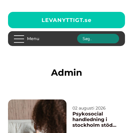
LEVANYTTIGT.
se
Menu
admin
02 augusti 2026
Psykosocial
handledning i
stockholm stöd
för hållbart