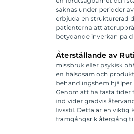
en förutsägbarhet och sta
saknas under perioder av
erbjuda en strukturerad 
patienterna att återupprä
betydande inverkan på d
Återställande av Rut
missbruk eller psykisk ohä
en hälsosam och produkti
behandlingshem hjälper dem
Genom att ha fasta tider f
individer gradvis återvän
livsstil. Detta är en vikt
framgångsrik återgång til