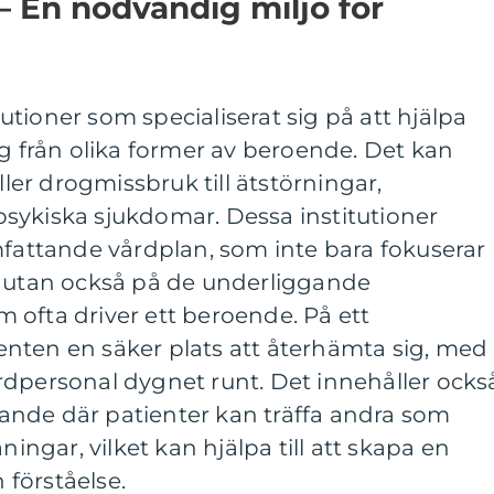
 En nödvändig miljö för
tioner som specialiserat sig på att hjälpa
ig från olika former av beroende. Det kan
ller drogmissbruk till ätstörningar,
sykiska sjukdomar. Dessa institutioner
mfattande vårdplan, som inte bara fokuserar
, utan också på de underliggande
 ofta driver ett beroende. På ett
nten en säker plats att återhämta sig, med
 vårdpersonal dygnet runt. Det innehåller ocks
nde där patienter kan träffa andra som
gar, vilket kan hjälpa till att skapa en
förståelse.