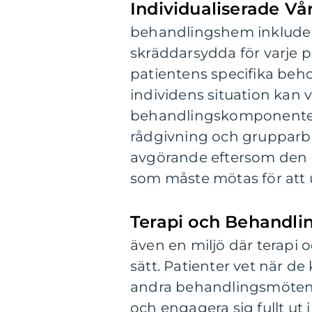
Individualiserade Vå
behandlingshem inkludera
skräddarsydda för varje p
patientens specifika beh
individens situation kan 
behandlingskomponenter 
rådgivning och grupparbe
avgörande eftersom den e
som måste mötas för att
Terapi och Behandli
även en miljö där terapi 
sätt. Patienter vet när de
andra behandlingsmöten, 
och engagera sig fullt ut 