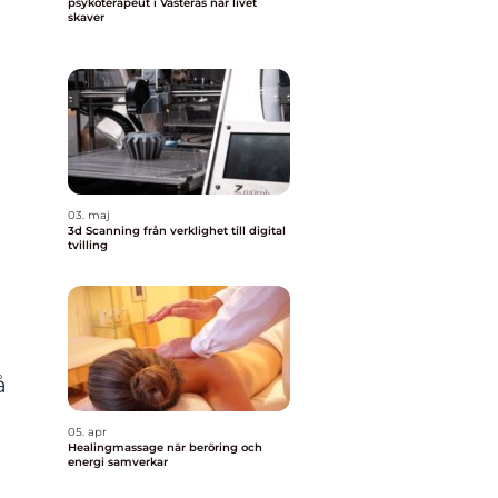
psykoterapeut i Västerås när livet
skaver
03. maj
3d Scanning från verklighet till digital
tvilling
å
05. apr
Healingmassage när beröring och
energi samverkar