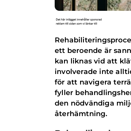
Rehabiliteringsproc
ett beroende är sann
kan liknas vid att kl
involverade inte allt
för att navigera ter
fyller behandlingshe
den nödvändiga miljö
återhämtning.