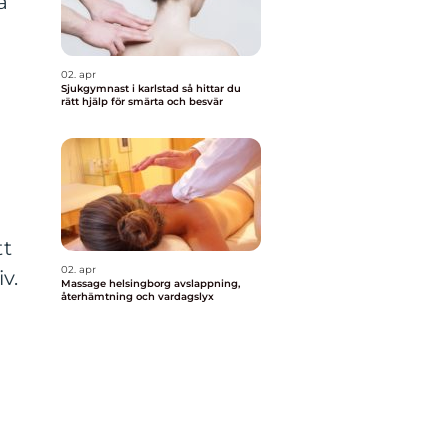
a
02. apr
Sjukgymnast i karlstad så hittar du
rätt hjälp för smärta och besvär
a
tt
02. apr
v.
Massage helsingborg avslappning,
återhämtning och vardagslyx