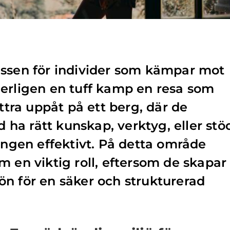
essen för individer som kämpar mot
erligen en tuff kamp en resa som
ättra uppåt på ett berg, där de
id ha rätt kunskap, verktyg, eller stö
rängen effektivt. På detta område
m en viktig roll, eftersom de skapar
n för en säker och strukturerad