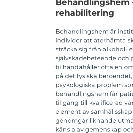
Behandlingshem –
rehabilitering
Behandlingshem är institu
individer att återhämta s
sträcka sig från alkohol- e
självskadebeteende och p
tillhandahåller ofta en o
på det fysiska beroendet
psykologiska problem som
behandlingshem får patie
tillgång till kvalificerad
element av samhällsskapa
genomgår liknande utmanin
känsla av gemenskap och 