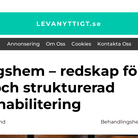
LEVANYTTIGT.
se
Annonsering
Om Oss
Cookies
Kontakta Oss
och strukturerad
habilitering
und
Behandlingsh