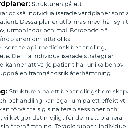
rdplaner:
Strukturen på ett
r också individualiserade vårdplaner som 
atient. Dessa planer utformas med hänsyn ti
ov, utmaningar och mål. Beroende på
vårdplanen omfatta olika
som terapi, medicinsk behandling,
te. Denna individualiserade strategi är
rkänner att varje patient har unika behov
 uppnå en framgångsrik återhämtning.
ng:
Strukturen på ett behandlingshem skap
och behandling kan äga rum på ett effektivt
 kan förvänta sig sina terapisessioner och
vilket gör det möjligt för dem att planera
i sin återhämtning. Terapigrupper, individuel