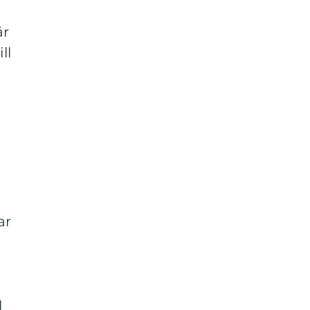
är
ll
ar
l