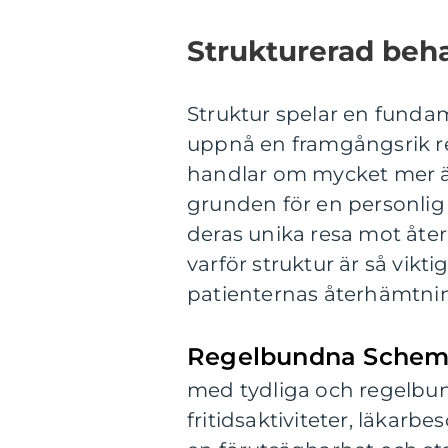
Strukturerad beh
Struktur spelar en fundame
uppnå en framgångsrik re
handlar om mycket mer ä
grunden för en personlig 
deras unika resa mot åter
varför struktur är så vikt
patienternas återhämtni
Regelbundna Schem
med tydliga och regelbun
fritidsaktiviteter, läkar