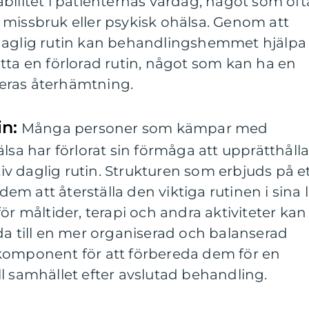
bilitet i patienternas vardag, något som oft
 missbruk eller psykisk ohälsa. Genom att
daglig rutin kan behandlingshemmet hjälpa
tta en förlorad rutin, något som kan ha en
eras återhämtning.
in:
Många personer som kämpar med
lsa har förlorat sin förmåga att upprätthåll
v daglig rutin. Strukturen som erbjuds på e
 att återställa den viktiga rutinen i sina li
ör måltider, terapi och andra aktiviteter kan
da till en mer organiserad och balanserad
ig komponent för att förbereda dem för en
l samhället efter avslutad behandling.