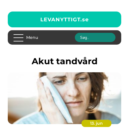
LEVANYTTIGT.
se
Menu
akut tandvård
13. jun