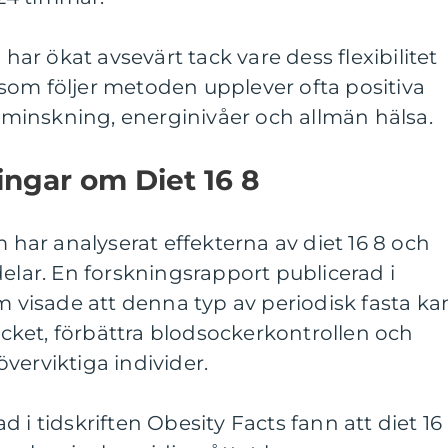
 har ökat avsevärt tack vare dess flexibilitet
som följer metoden upplever ofta positiva
iktminskning, energinivåer och allmän hälsa.
ingar om Diet 16 8
m har analyserat effekterna av diet 16 8 och
delar. En forskningsrapport publicerad i
sm visade att denna typ av periodisk fasta ka
rycket, förbättra blodsockerkontrollen och
verviktiga individer.
 i tidskriften Obesity Facts fann att diet 16