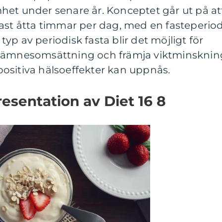
het under senare år. Konceptet går ut på at
dast åtta timmar per dag, med en fasteperio
p av periodisk fasta blir det möjligt för
n ämnesomsättning och främja viktminsknin
ositiva hälsoeffekter kan uppnås.
sentation av Diet 16 8