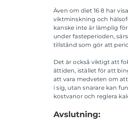
Även om diet 16 8 har visat
viktminskning och hälsoför
kanske inte är lämplig fö
under fasteperioden, särs
tillstånd som gör att per
Det är också viktigt att 
ättiden, istället för att 
att vara medveten om att 
i sig, utan snarare kan fu
kostvanor och reglera kal
Avslutning: