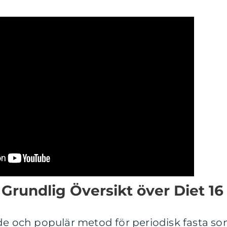
Grundlig Översikt över Diet 16
nde och populär metod för periodisk fasta s