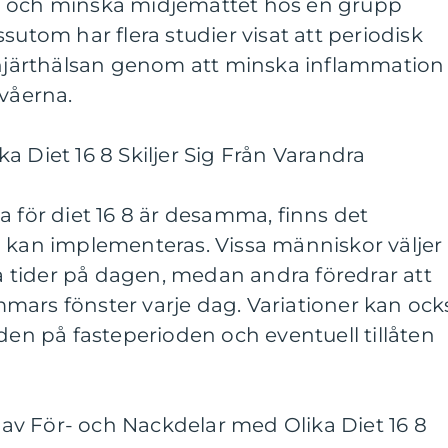
g och minska midjemåttet hos en grupp
sutom har flera studier visat att periodisk
r hjärthälsan genom att minska inflammation
ivåerna.
a Diet 16 8 Skiljer Sig Från Varandra
a för diet 16 8 är desamma, finns det
n kan implementeras. Vissa människor väljer
ika tider på dagen, medan andra föredrar att
mars fönster varje dag. Variationer kan ock
gden på fasteperioden och eventuell tillåten
v För- och Nackdelar med Olika Diet 16 8