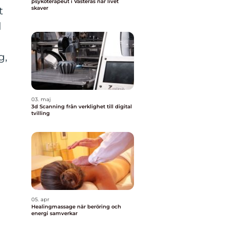
psykoterapeut i Västerås när livet
t
skaver
d
g,
03. maj
3d Scanning från verklighet till digital
tvilling
05. apr
Healingmassage när beröring och
energi samverkar