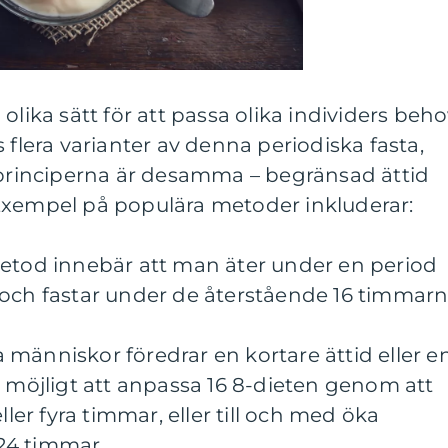
olika sätt för att passa olika individers beh
 flera varianter av denna periodiska fasta,
inciperna är desamma – begränsad ättid
Exempel på populära metoder inkluderar:
metod innebär att man äter under en period
 och fastar under de återstående 16 timmarn
sa människor föredrar en kortare ättid eller e
r möjligt att anpassa 16 8-dieten genom att
ller fyra timmar, eller till och med öka
 24 timmar.