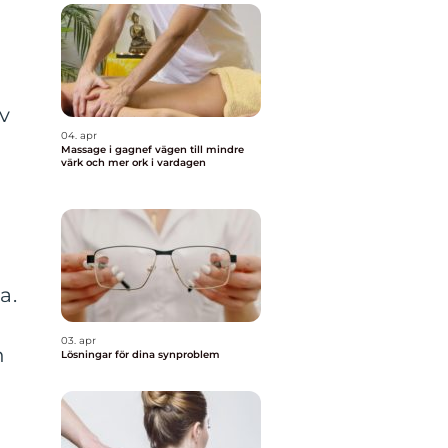
ov
04. apr
Massage i gagnef vägen till mindre
värk och mer ork i vardagen
a.
03. apr
n
Lösningar för dina synproblem