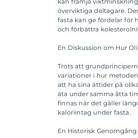
kan främja viktminsknin
överviktiga deltagare. Des
fasta kan ge fördelar fö
och förbättra kolesteroln
En Diskussion om Hur Olik
Trots att grundprincipern
variationer i hur metode
att ha sina ättider på ol
äta under samma åtta tim
finnas när det gäller län
kaloriintag under fasta.
En Historisk Genomgång a