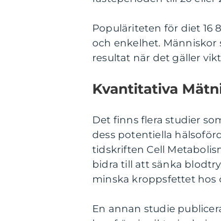
Populäriteten för diet 16 8
och enkelhet. Människor 
resultat när det gäller v
Kvantitativa Mätn
Det finns flera studier so
dess potentiella hälsoför
tidskriften Cell Metaboli
bidra till att sänka blodt
minska kroppsfettet hos ö
En annan studie publicerad