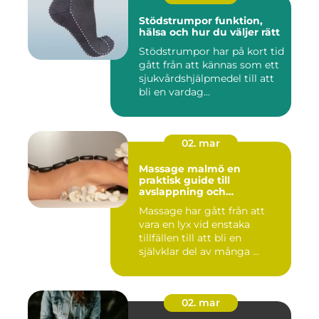
Stödstrumpor funktion,
hälsa och hur du väljer rätt
Stödstrumpor har på kort tid
gått från att kännas som ett
sjukvårdshjälpmedel till att
bli en vardag...
02. mar
Massage malmö en
praktisk guide till
avslappning och
återhämtning
Massage har gått från att
vara en lyx vid enstaka
tillfällen till att bli en
självklar del av många ...
02. mar