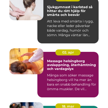
Sjukgymnast i karlstad så
hittar du rätt hjälp för
smärta och besvär
Att leva med smärta i rygg,
nacke eller leder påverkar
både vardag, humör och
sömn. Många väntar län...
02. apr
Massage helsingborg
avslappning, återhämtning
och vardagslyx
Många som söker massage
helsingborg vill ha mer än
bara en snabb behandling för
ömma muskler. De vil...
18. mar