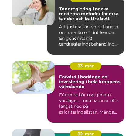
Tandreglering i nacka
moderna metoder för raka
tänder och bättre bett
Att justera tänderna handlar
om mer än ett fint leende.
En genomtänkt
tandregleringsbehandling
kan g...
03. mar
Fotvård i borlänge en
investering i hela kroppens
välmående
Fötterna bär oss genom
vardagen, men hamnar ofta
längst ned på
prioriteringslistan. Många
väntar med...
02. mar