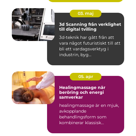
03. maj
3d Scanning från verklighet
till digital tvilling
3d-teknik har gått från att
vara något futuristiskt till att
bli ett vardagsverktyg i
industrin, byg...
05. apr
Healingmassage när
beröring och energi
samverkar
healingmassage är en mjuk,
avkopplande
behandlingsform som
kombinerar klassisk
massage med energibas...