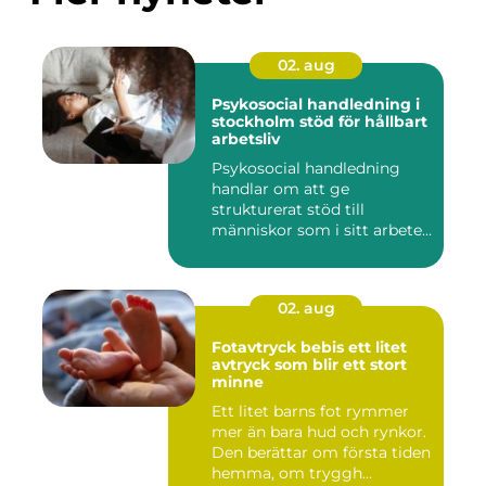
02. aug
Psykosocial handledning i
stockholm stöd för hållbart
arbetsliv
Psykosocial handledning
handlar om att ge
strukturerat stöd till
människor som i sitt arbete
möter a...
02. aug
Fotavtryck bebis ett litet
avtryck som blir ett stort
minne
Ett litet barns fot rymmer
mer än bara hud och rynkor.
Den berättar om första tiden
hemma, om tryggh...