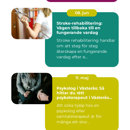
08. jun
Stroke-rehabilitering:
Vägen tillbaka till en
fungerande vardag
Stroke rehabilitering handlar
om att steg för steg
återskapa en fungerande
vardag efter e...
11. maj
Psykolog i Västerås: Så
hittar du rätt
psykoterapeut i Västerås
när livet skaver
Att söka hjälp hos en
psykolog eller
samtalsterapeut är för
många ett stor...