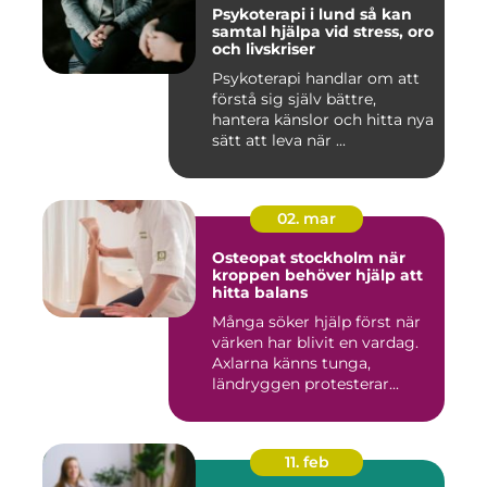
Psykoterapi i lund så kan
samtal hjälpa vid stress, oro
och livskriser
Psykoterapi handlar om att
förstå sig själv bättre,
hantera känslor och hitta nya
sätt att leva när ...
02. mar
Osteopat stockholm när
kroppen behöver hjälp att
hitta balans
Många söker hjälp först när
värken har blivit en vardag.
Axlarna känns tunga,
ländryggen protesterar...
11. feb