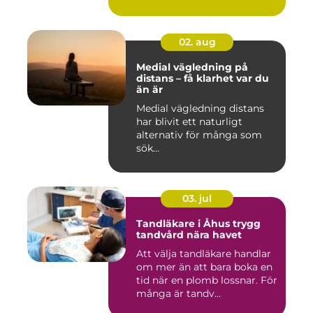
02. aug
Medial vägledning på
distans – få klarhet var du
än är
Medial vägledning distans
har blivit ett naturligt
alternativ för många som
sök...
03. jul
Tandläkare i Åhus trygg
tandvård nära havet
Att välja tandläkare handlar
om mer än att bara boka en
tid när en plomb lossnar. För
många är tandv...