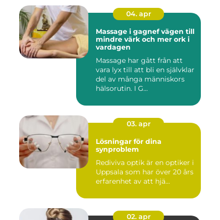
04. apr
Massage i gagnef vägen till
mindre värk och mer ork i
vardagen
Massage har gått från att
vara lyx till att bli en självklar
del av många människors
hälsorutin. I G...
03. apr
Lösningar för dina
synproblem
Rediviva optik är en optiker i
Uppsala som har över 20 års
erfarenhet av att hjä...
02. apr