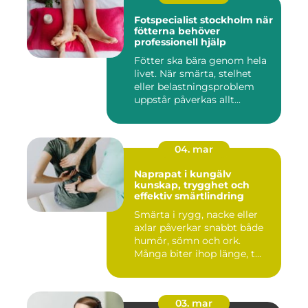
Fotspecialist stockholm när
fötterna behöver
professionell hjälp
Fötter ska bära genom hela
livet. När smärta, stelhet
eller belastningsproblem
uppstår påverkas allt...
04. mar
Naprapat i kungälv
kunskap, trygghet och
effektiv smärtlindring
Smärta i rygg, nacke eller
axlar påverkar snabbt både
humör, sömn och ork.
Många biter ihop länge, t...
03. mar