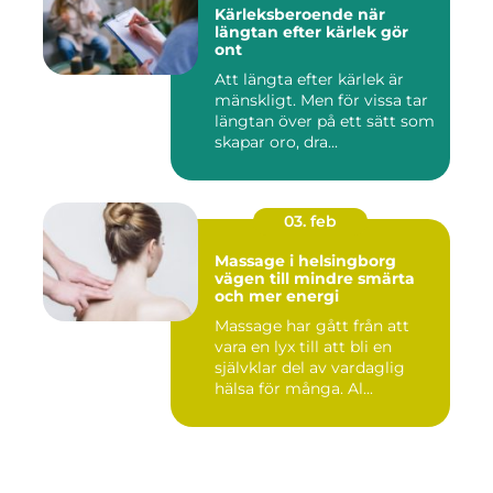
Kärleksberoende när
längtan efter kärlek gör
ont
Att längta efter kärlek är
mänskligt. Men för vissa tar
längtan över på ett sätt som
skapar oro, dra...
03. feb
Massage i helsingborg
vägen till mindre smärta
och mer energi
Massage har gått från att
vara en lyx till att bli en
självklar del av vardaglig
hälsa för många. Al...