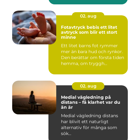
02. aug
Fotavtryck bebis ett litet
avtryck som blir ett stort
minne
Ett litet barns fot rymmer
mer än bara hud och rynkor.
Den berättar om första tiden
hemma, om tryggh...
02. aug
Medial vägledning på
distans – få klarhet var du
än är
Medial vägledning distans
har blivit ett naturligt
alternativ för många som
sök...