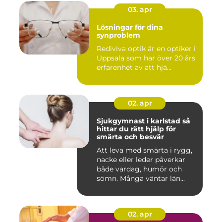
03. apr
Lösningar för dina
synproblem
Rediviva optik är en optiker i
Uppsala som har över 20 års
erfarenhet av att hjä...
02. apr
Sjukgymnast i karlstad så
hittar du rätt hjälp för
smärta och besvär
Att leva med smärta i rygg,
nacke eller leder påverkar
både vardag, humör och
sömn. Många väntar län...
02. apr