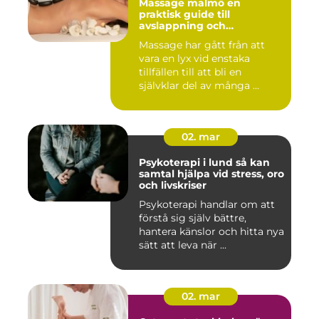
Massage malmö en
praktisk guide till
avslappning och
återhämtning
Massage har gått från att
vara en lyx vid enstaka
tillfällen till att bli en
självklar del av många ...
02. mar
Psykoterapi i lund så kan
samtal hjälpa vid stress, oro
och livskriser
Psykoterapi handlar om att
förstå sig själv bättre,
hantera känslor och hitta nya
sätt att leva när ...
02. mar