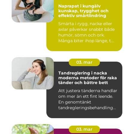
Naprapat i kungälv
kunskap, trygghet och
effektiv smärtlindring
Smärta i rygg, nacke eller
axlar påverkar snabbt både
humör, sömn och ork.
Många biter ihop länge, t...
03. mar
Tandreglering i nacka
moderna metoder för raka
tänder och bättre bett
Att justera tänderna handlar
om mer än ett fint leende.
En genomtänkt
tandregleringsbehandling
kan g...
03. mar