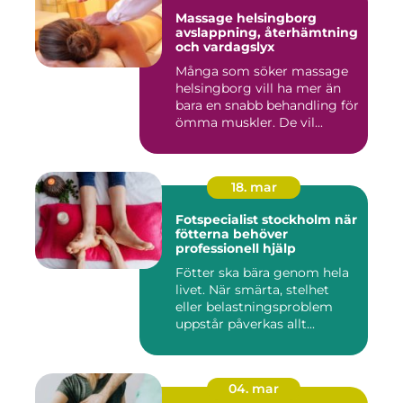
Massage helsingborg
avslappning, återhämtning
och vardagslyx
Många som söker massage
helsingborg vill ha mer än
bara en snabb behandling för
ömma muskler. De vil...
18. mar
Fotspecialist stockholm när
fötterna behöver
professionell hjälp
Fötter ska bära genom hela
livet. När smärta, stelhet
eller belastningsproblem
uppstår påverkas allt...
04. mar