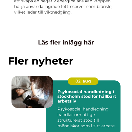
att skapa en negativ energibalans kan kroppen
börja använda lagrade fettreserver som bränsle,
vilket leder till viktnedgång.
Läs fler inlägg här
Fler nyheter
02. aug
Psykosocial handledning i
stockholm stöd för hållbart
arbetsliv
Psykosocial handledning
handlar om att ge
strukturerat stöd till
människor som i sitt arbete
möter a...