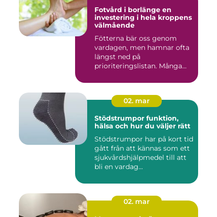
Fotvård i borlänge en
investering i hela kroppens
välmående
Fötterna bär oss genom
vardagen, men hamnar ofta
längst ned på
prioriteringslistan. Många
väntar med...
02. mar
Stödstrumpor funktion,
hälsa och hur du väljer rätt
Stödstrumpor har på kort tid
gått från att kännas som ett
sjukvårdshjälpmedel till att
bli en vardag...
02. mar