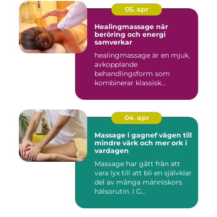
05. apr
Healingmassage när
beröring och energi
samverkar
healingmassage är en mjuk,
avkopplande
behandlingsform som
kombinerar klassisk
massage med energibas...
04. apr
Massage i gagnef vägen till
mindre värk och mer ork i
vardagen
Massage har gått från att
vara lyx till att bli en självklar
del av många människors
hälsorutin. I G...