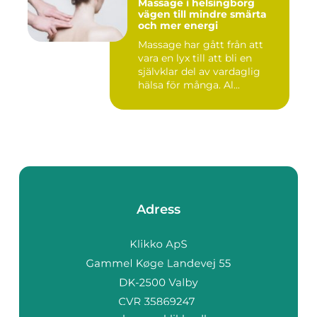
Massage i helsingborg
vägen till mindre smärta
och mer energi
Massage har gått från att
vara en lyx till att bli en
självklar del av vardaglig
hälsa för många. Al...
Adress