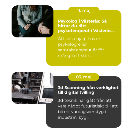
11. maj
Psykolog i Västerås: Så
hittar du rätt
psykoterapeut i Västerås
när livet skaver
Att söka hjälp hos en
psykolog eller
samtalsterapeut är för
många ett stor...
03. maj
3d Scanning från verklighet
till digital tvilling
3d-teknik har gått från att
vara något futuristiskt till att
bli ett vardagsverktyg i
industrin, byg...