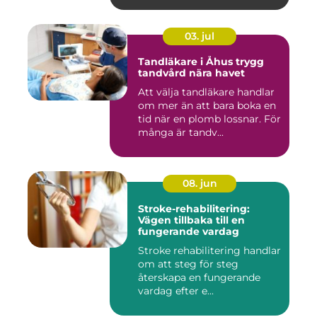
03. jul
Tandläkare i Åhus trygg
tandvård nära havet
Att välja tandläkare handlar
om mer än att bara boka en
tid när en plomb lossnar. För
många är tandv...
08. jun
Stroke-rehabilitering:
Vägen tillbaka till en
fungerande vardag
Stroke rehabilitering handlar
om att steg för steg
återskapa en fungerande
vardag efter e...