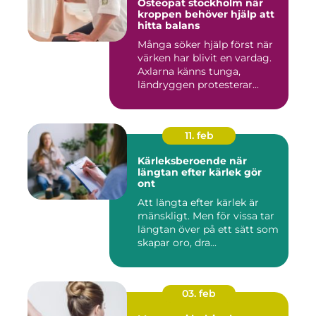
Osteopat stockholm när
kroppen behöver hjälp att
hitta balans
Många söker hjälp först när
värken har blivit en vardag.
Axlarna känns tunga,
ländryggen protesterar...
11. feb
Kärleksberoende när
längtan efter kärlek gör
ont
Att längta efter kärlek är
mänskligt. Men för vissa tar
längtan över på ett sätt som
skapar oro, dra...
03. feb