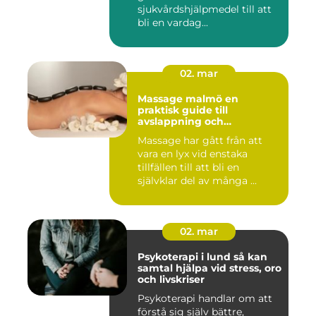
sjukvårdshjälpmedel till att
bli en vardag...
02. mar
Massage malmö en
praktisk guide till
avslappning och
återhämtning
Massage har gått från att
vara en lyx vid enstaka
tillfällen till att bli en
självklar del av många ...
02. mar
Psykoterapi i lund så kan
samtal hjälpa vid stress, oro
och livskriser
Psykoterapi handlar om att
förstå sig själv bättre,