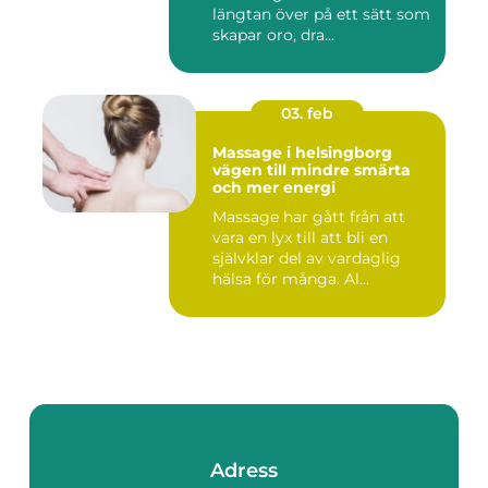
längtan över på ett sätt som
skapar oro, dra...
03. feb
Massage i helsingborg
vägen till mindre smärta
och mer energi
Massage har gått från att
vara en lyx till att bli en
självklar del av vardaglig
hälsa för många. Al...
Adress