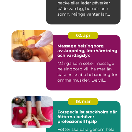
nacke eller leder påverkar
både vardag, humör och
sömn. Många väntar län...
02. apr
Massage helsingborg
avslappning, återhämtning
och vardagslyx
Många som söker massage
helsingborg vill ha mer än
bara en snabb behandling för
ömma muskler. De vil...
18. mar
Fotspecialist stockholm när
fötterna behöver
professionell hjälp
Fötter ska bära genom hela