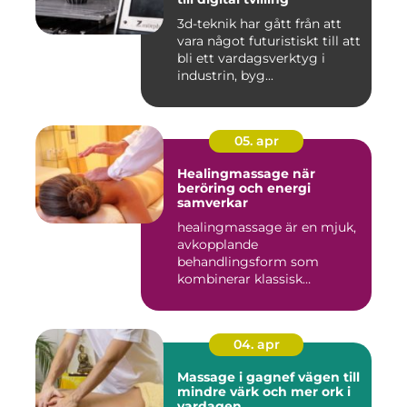
3d-teknik har gått från att
vara något futuristiskt till att
bli ett vardagsverktyg i
industrin, byg...
05. apr
Healingmassage när
beröring och energi
samverkar
healingmassage är en mjuk,
avkopplande
behandlingsform som
kombinerar klassisk
massage med energibas...
04. apr
Massage i gagnef vägen till
mindre värk och mer ork i
vardagen