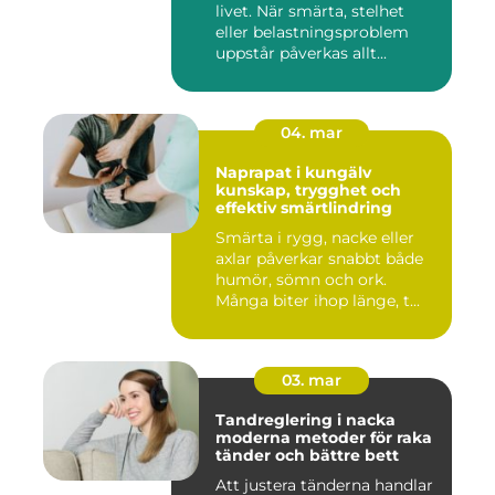
livet. När smärta, stelhet
eller belastningsproblem
uppstår påverkas allt...
04. mar
Naprapat i kungälv
kunskap, trygghet och
effektiv smärtlindring
Smärta i rygg, nacke eller
axlar påverkar snabbt både
humör, sömn och ork.
Många biter ihop länge, t...
03. mar
Tandreglering i nacka
moderna metoder för raka
tänder och bättre bett
Att justera tänderna handlar