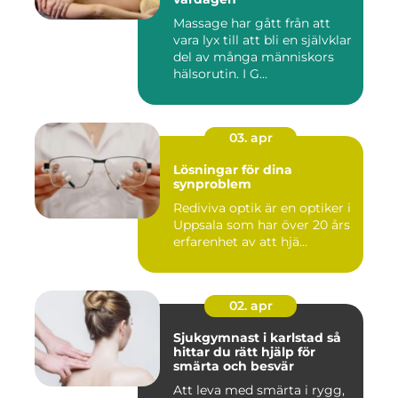
Massage har gått från att
vara lyx till att bli en självklar
del av många människors
hälsorutin. I G...
03. apr
Lösningar för dina
synproblem
Rediviva optik är en optiker i
Uppsala som har över 20 års
erfarenhet av att hjä...
02. apr
Sjukgymnast i karlstad så
hittar du rätt hjälp för
smärta och besvär
Att leva med smärta i rygg,