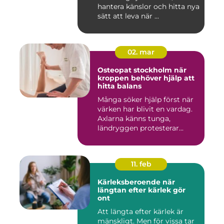
hantera känslor och hitta nya
sätt att leva när ...
02. mar
Osteopat stockholm när
kroppen behöver hjälp att
hitta balans
Många söker hjälp först när
värken har blivit en vardag.
Axlarna känns tunga,
ländryggen protesterar...
11. feb
Kärleksberoende när
längtan efter kärlek gör
ont
Att längta efter kärlek är
mänskligt. Men för vissa tar