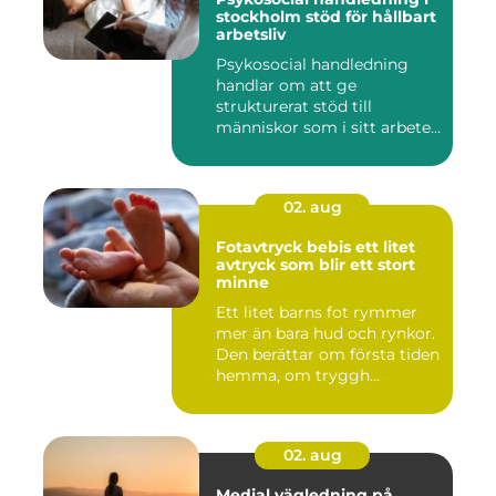
stockholm stöd för hållbart
arbetsliv
Psykosocial handledning
handlar om att ge
strukturerat stöd till
människor som i sitt arbete
möter a...
02. aug
Fotavtryck bebis ett litet
avtryck som blir ett stort
minne
Ett litet barns fot rymmer
mer än bara hud och rynkor.
Den berättar om första tiden
hemma, om tryggh...
02. aug
Medial vägledning på