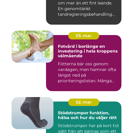
om mer än ett fint leende.
En genomtänkt
tandregleringsbehandling
kan g...
03. mar
Fotvård i borlänge en
investering i hela kroppens
välmående
Fötterna bär oss genom
vardagen, men hamnar ofta
längst ned på
prioriteringslistan. Många
väntar med...
02. mar
Stödstrumpor funktion,
hälsa och hur du väljer rätt
Stödstrumpor har på kort tid
gått från att kännas som ett