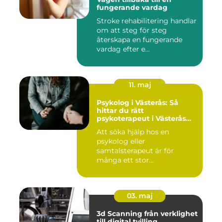
fungerande vardag
Stroke rehabilitering handlar
om att steg för steg
återskapa en fungerande
vardag efter e...
11. maj
Psykolog i Västerås: Så
hittar du rätt
psykoterapeut i Västerås
när livet skaver
Att söka hjälp hos en
psykolog eller
samtalsterapeut är för
många ett stor...
03. maj
3d Scanning från verklighet
till digital tvilling