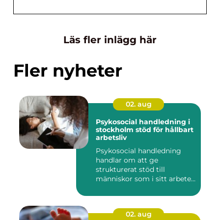
Läs fler inlägg här
Fler nyheter
02. aug
Psykosocial handledning i
stockholm stöd för hållbart
arbetsliv
Psykosocial handledning
handlar om att ge
strukturerat stöd till
människor som i sitt arbete
möter a...
02. aug