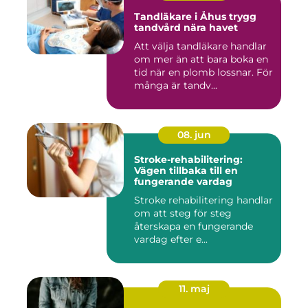
Tandläkare i Åhus trygg
tandvård nära havet
Att välja tandläkare handlar
om mer än att bara boka en
tid när en plomb lossnar. För
många är tandv...
08. jun
Stroke-rehabilitering:
Vägen tillbaka till en
fungerande vardag
Stroke rehabilitering handlar
om att steg för steg
återskapa en fungerande
vardag efter e...
11. maj