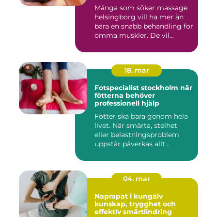
Många som söker massage
helsingborg vill ha mer än
bara en snabb behandling för
ömma muskler. De vil...
18. mar
Fotspecialist stockholm när
fötterna behöver
professionell hjälp
Fötter ska bära genom hela
livet. När smärta, stelhet
eller belastningsproblem
uppstår påverkas allt...
04. mar
Naprapat i kungälv
kunskap, trygghet och
effektiv smärtlindring