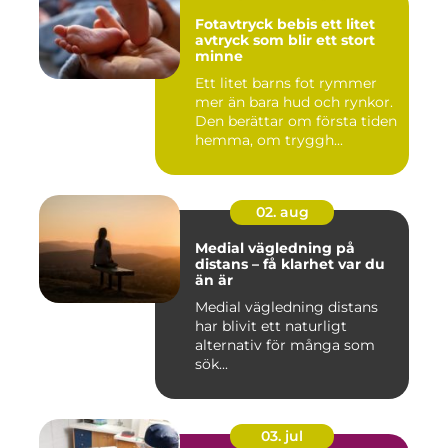
Fotavtryck bebis ett litet
avtryck som blir ett stort
minne
Ett litet barns fot rymmer
mer än bara hud och rynkor.
Den berättar om första tiden
hemma, om tryggh...
02. aug
Medial vägledning på
distans – få klarhet var du
än är
Medial vägledning distans
har blivit ett naturligt
alternativ för många som
sök...
03. jul