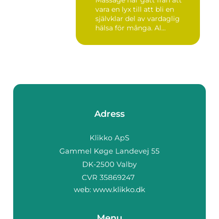
Massage har gått från att
vara en lyx till att bli en
självklar del av vardaglig
hälsa för många. Al...
Adress
web:
www.klikko.dk
Menu