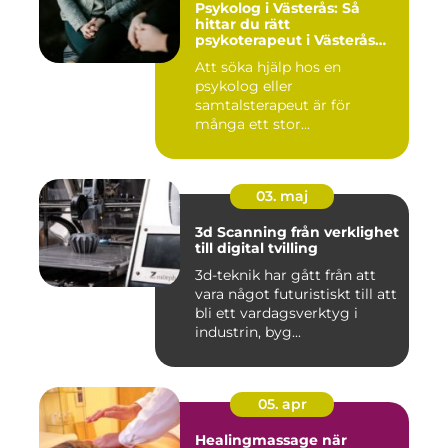
Psykolog i Västerås: Så
hittar du rätt
psykoterapeut i Västerås
när livet skaver
Att söka hjälp hos en
psykolog eller
samtalsterapeut är för
många ett stor...
03. maj
3d Scanning från verklighet
till digital tvilling
3d-teknik har gått från att
vara något futuristiskt till att
bli ett vardagsverktyg i
industrin, byg...
05. apr
Healingmassage när