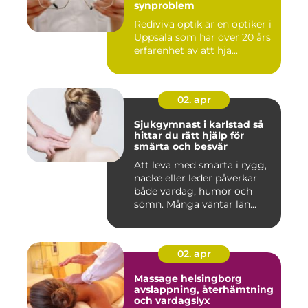
synproblem
Rediviva optik är en optiker i
Uppsala som har över 20 års
erfarenhet av att hjä...
02. apr
Sjukgymnast i karlstad så
hittar du rätt hjälp för
smärta och besvär
Att leva med smärta i rygg,
nacke eller leder påverkar
både vardag, humör och
sömn. Många väntar län...
02. apr
Massage helsingborg
avslappning, återhämtning
och vardagslyx