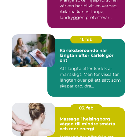
Många söker hjälp först när
värken har blivit en vardag.
Axlarna känns tunga,
ländryggen protesterar...
11. feb
Kärleksberoende när
längtan efter kärlek gör
ont
Att längta efter kärlek är
mänskligt. Men för vissa tar
längtan över på ett sätt som
skapar oro, dra...
03. feb
Massage i helsingborg
vägen till mindre smärta
och mer energi