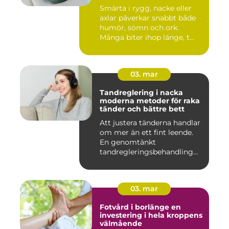
Smärta i rygg, nacke eller
axlar påverkar snabbt både
humör, sömn och ork.
Många biter ihop länge, t...
03. mar
Tandreglering i nacka
moderna metoder för raka
tänder och bättre bett
Att justera tänderna handlar
om mer än ett fint leende.
En genomtänkt
tandregleringsbehandling
kan g...
03. mar
Fotvård i borlänge en
investering i hela kroppens
välmående