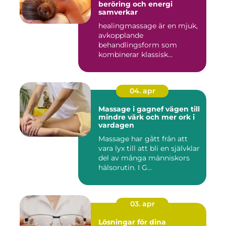
beröring och energi
samverkar
healingmassage är en mjuk,
avkopplande
behandlingsform som
kombinerar klassisk
massage med energibas...
04. apr
Massage i gagnef vägen till
mindre värk och mer ork i
vardagen
Massage har gått från att
vara lyx till att bli en självklar
del av många människors
hälsorutin. I G...
03. apr
Lösningar för dina