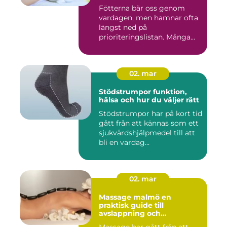
Fötterna bär oss genom
vardagen, men hamnar ofta
längst ned på
prioriteringslistan. Många
väntar med...
02. mar
Stödstrumpor funktion,
hälsa och hur du väljer rätt
Stödstrumpor har på kort tid
gått från att kännas som ett
sjukvårdshjälpmedel till att
bli en vardag...
02. mar
Massage malmö en
praktisk guide till
avslappning och
återhämtning