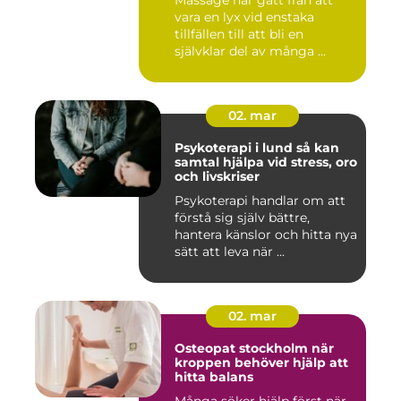
Massage har gått från att
vara en lyx vid enstaka
tillfällen till att bli en
självklar del av många ...
02. mar
Psykoterapi i lund så kan
samtal hjälpa vid stress, oro
och livskriser
Psykoterapi handlar om att
förstå sig själv bättre,
hantera känslor och hitta nya
sätt att leva när ...
02. mar
Osteopat stockholm när
kroppen behöver hjälp att
hitta balans