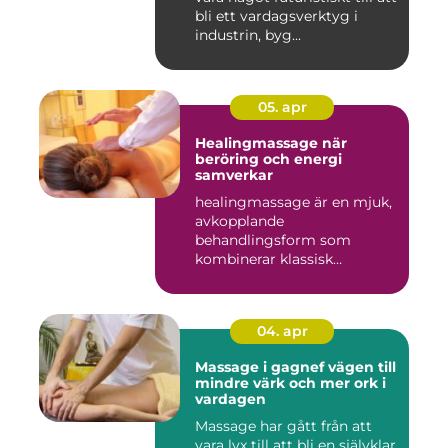
bli ett vardagsverktyg i
industrin, byg...
05. apr
Healingmassage när
beröring och energi
samverkar
healingmassage är en mjuk,
avkopplande
behandlingsform som
kombinerar klassisk
massage med energibas...
04. apr
Massage i gagnef vägen till
mindre värk och mer ork i
vardagen
Massage har gått från att
vara lyx till att bli en självklar