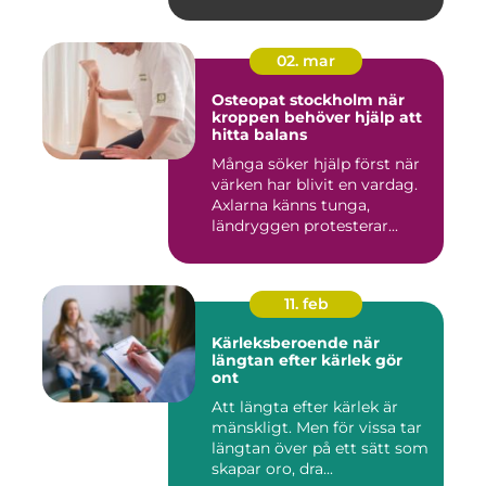
02. mar
Osteopat stockholm när
kroppen behöver hjälp att
hitta balans
Många söker hjälp först när
värken har blivit en vardag.
Axlarna känns tunga,
ländryggen protesterar...
11. feb
Kärleksberoende när
längtan efter kärlek gör
ont
Att längta efter kärlek är
mänskligt. Men för vissa tar
längtan över på ett sätt som
skapar oro, dra...