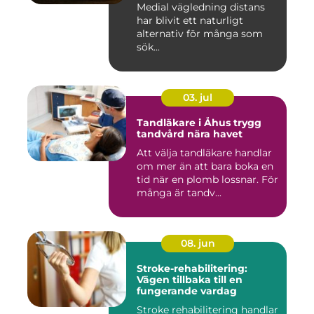
Medial vägledning distans
har blivit ett naturligt
alternativ för många som
sök...
03. jul
Tandläkare i Åhus trygg
tandvård nära havet
Att välja tandläkare handlar
om mer än att bara boka en
tid när en plomb lossnar. För
många är tandv...
08. jun
Stroke-rehabilitering:
Vägen tillbaka till en
fungerande vardag
Stroke rehabilitering handlar