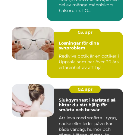
del av många människors
hälsorutin. I G...
03. apr
Lösningar för dina
synproblem
Rediviva optik är en optiker i
Uppsala som har över 20 års
erfarenhet av att hjä...
02. apr
Sjukgymnast i karlstad så
hittar du rätt hjälp för
smärta och besvär
Att leva med smärta i rygg,
nacke eller leder påverkar
både vardag, humör och