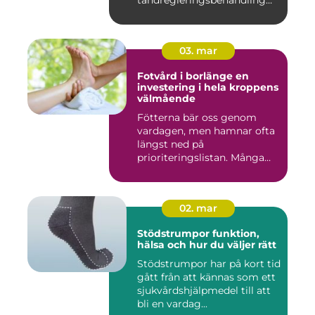
tandregleringsbehandling
kan g...
03. mar
Fotvård i borlänge en
investering i hela kroppens
välmående
Fötterna bär oss genom
vardagen, men hamnar ofta
längst ned på
prioriteringslistan. Många
väntar med...
02. mar
Stödstrumpor funktion,
hälsa och hur du väljer rätt
Stödstrumpor har på kort tid
gått från att kännas som ett
sjukvårdshjälpmedel till att
bli en vardag...