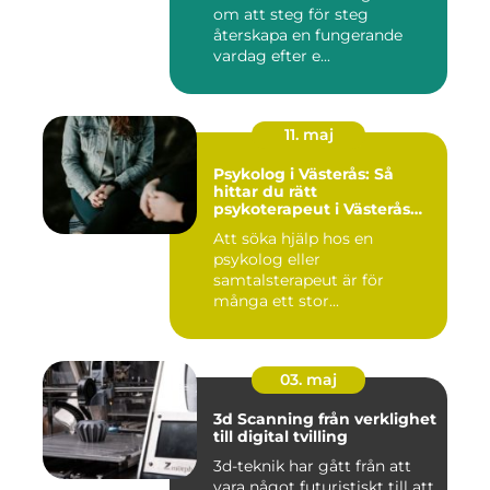
om att steg för steg
återskapa en fungerande
vardag efter e...
11. maj
Psykolog i Västerås: Så
hittar du rätt
psykoterapeut i Västerås
när livet skaver
Att söka hjälp hos en
psykolog eller
samtalsterapeut är för
många ett stor...
03. maj
3d Scanning från verklighet
till digital tvilling
3d-teknik har gått från att
vara något futuristiskt till att