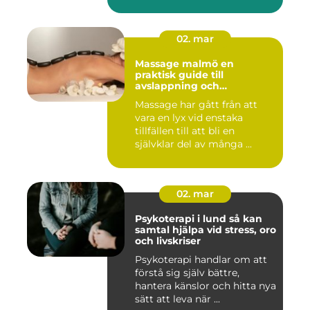
02. mar
Massage malmö en
praktisk guide till
avslappning och
återhämtning
Massage har gått från att
vara en lyx vid enstaka
tillfällen till att bli en
självklar del av många ...
02. mar
Psykoterapi i lund så kan
samtal hjälpa vid stress, oro
och livskriser
Psykoterapi handlar om att
förstå sig själv bättre,
hantera känslor och hitta nya
sätt att leva när ...