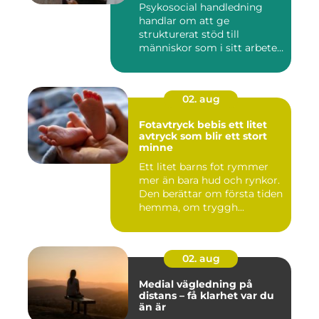
Psykosocial handledning
handlar om att ge
strukturerat stöd till
människor som i sitt arbete
möter a...
02. aug
Fotavtryck bebis ett litet
avtryck som blir ett stort
minne
Ett litet barns fot rymmer
mer än bara hud och rynkor.
Den berättar om första tiden
hemma, om tryggh...
02. aug
Medial vägledning på
distans – få klarhet var du
än är