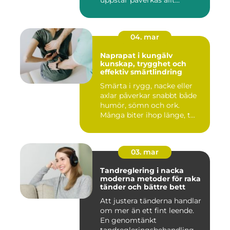
uppstår påverkas allt...
04. mar
Naprapat i kungälv
kunskap, trygghet och
effektiv smärtlindring
Smärta i rygg, nacke eller
axlar påverkar snabbt både
humör, sömn och ork.
Många biter ihop länge, t...
03. mar
Tandreglering i nacka
moderna metoder för raka
tänder och bättre bett
Att justera tänderna handlar
om mer än ett fint leende.
En genomtänkt