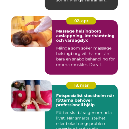
sömn. Många väntar län...
02. apr
Massage helsingborg
avslappning, återhämtning
och vardagslyx
Många som söker massage
helsingborg vill ha mer än
bara en snabb behandling för
ömma muskler. De vil...
18. mar
Fotspecialist stockholm när
fötterna behöver
professionell hjälp
Fötter ska bära genom hela
livet. När smärta, stelhet
eller belastningsproblem