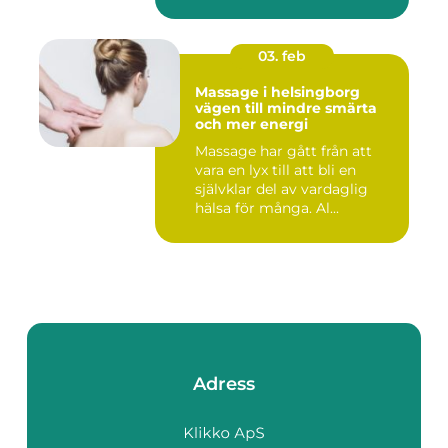
03. feb
Massage i helsingborg
vägen till mindre smärta
och mer energi
Massage har gått från att
vara en lyx till att bli en
självklar del av vardaglig
hälsa för många. Al...
Adress