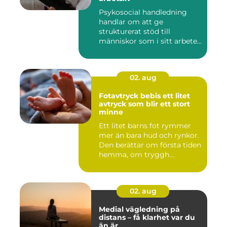
Psykosocial handledning
handlar om att ge
strukturerat stöd till
människor som i sitt arbete
möter a...
02. aug
Fotavtryck bebis ett litet
avtryck som blir ett stort
minne
Ett litet barns fot rymmer
mer än bara hud och rynkor.
Den berättar om första tiden
hemma, om tryggh...
02. aug
Medial vägledning på
distans – få klarhet var du
än är