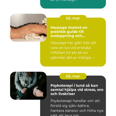
02. mar
Massage malmö en
praktisk guide till
avslappning och
återhämtning
Massage har gått från att
vara en lyx vid enstaka
tillfällen till att bli en
självklar del av många ...
02. mar
Psykoterapi i lund så kan
samtal hjälpa vid stress, oro
och livskriser
Psykoterapi handlar om att
förstå sig själv bättre,
hantera känslor och hitta nya
sätt att leva när ...