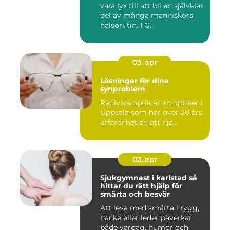
vara lyx till att bli en självklar
del av många människors
hälsorutin. I G...
03. apr
Lösningar för dina
synproblem
Rediviva optik är en optiker i
Uppsala som har över 20 års
erfarenhet av att hjä...
02. apr
Sjukgymnast i karlstad så
hittar du rätt hjälp för
smärta och besvär
Att leva med smärta i rygg,
nacke eller leder påverkar
både vardag, humör och