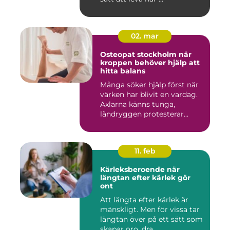
02. mar
Osteopat stockholm när
kroppen behöver hjälp att
hitta balans
Många söker hjälp först när
värken har blivit en vardag.
Axlarna känns tunga,
ländryggen protesterar...
11. feb
Kärleksberoende när
längtan efter kärlek gör
ont
Att längta efter kärlek är
mänskligt. Men för vissa tar
längtan över på ett sätt som
skapar oro, dra...