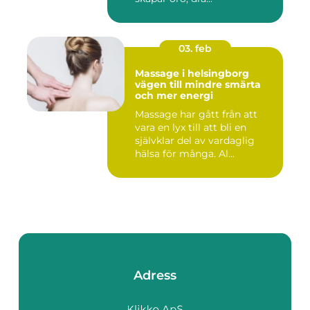
03. feb
Massage i helsingborg
vägen till mindre smärta
och mer energi
Massage har gått från att
vara en lyx till att bli en
självklar del av vardaglig
hälsa för många. Al...
Adress