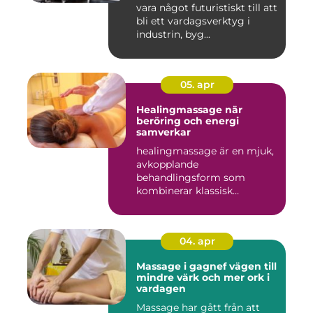
vara något futuristiskt till att
bli ett vardagsverktyg i
industrin, byg...
05. apr
Healingmassage när
beröring och energi
samverkar
healingmassage är en mjuk,
avkopplande
behandlingsform som
kombinerar klassisk
massage med energibas...
04. apr
Massage i gagnef vägen till
mindre värk och mer ork i
vardagen
Massage har gått från att