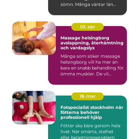
sömn. Många väntar län...
02. apr
Massage helsingborg
avslappning, återhämtning
och vardagslyx
Många som söker massage
helsingborg vill ha mer än
bara en snabb behandling för
ömma muskler. De vil...
18. mar
Fotspecialist stockholm när
fötterna behöver
professionell hjälp
Fötter ska bära genom hela
livet. När smärta, stelhet
eller belastningsproblem