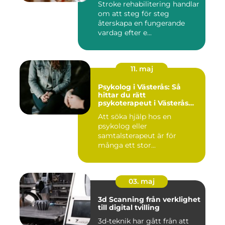
Stroke rehabilitering handlar
om att steg för steg
återskapa en fungerande
vardag efter e...
11. maj
Psykolog i Västerås: Så
hittar du rätt
psykoterapeut i Västerås
när livet skaver
Att söka hjälp hos en
psykolog eller
samtalsterapeut är för
många ett stor...
03. maj
3d Scanning från verklighet
till digital tvilling
3d-teknik har gått från att