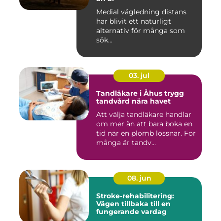
Medial vägledning distans
har blivit ett naturligt
alternativ för många som
sök...
03. jul
Tandläkare i Åhus trygg
tandvård nära havet
Att välja tandläkare handlar
om mer än att bara boka en
tid när en plomb lossnar. För
många är tandv...
08. jun
Stroke-rehabilitering:
Vägen tillbaka till en
fungerande vardag