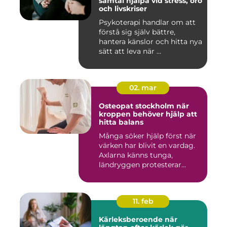
samtal hjälpa vid stress, oro
och livskriser
Psykoterapi handlar om att
förstå sig själv bättre,
hantera känslor och hitta nya
sätt att leva när ...
02. mar
Osteopat stockholm när
kroppen behöver hjälp att
hitta balans
Många söker hjälp först när
värken har blivit en vardag.
Axlarna känns tunga,
ländryggen protesterar...
11. feb
Kärleksberoende när