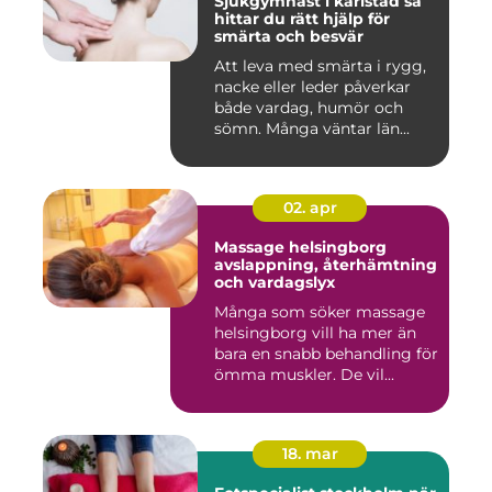
Sjukgymnast i karlstad så
hittar du rätt hjälp för
smärta och besvär
Att leva med smärta i rygg,
nacke eller leder påverkar
både vardag, humör och
sömn. Många väntar län...
02. apr
Massage helsingborg
avslappning, återhämtning
och vardagslyx
Många som söker massage
helsingborg vill ha mer än
bara en snabb behandling för
ömma muskler. De vil...
18. mar