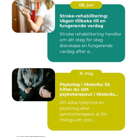
08. jun
Stroke-rehabilitering:
Vägen tillbaka till en
fungerande vardag
Stroke rehabilitering handlar
om att steg för steg
återskapa en fungerande
vardag efter e...
11. maj
Psykolog i Västerås: Så
hittar du rätt
psykoterapeut i Västerås
när livet skaver
Att söka hjälp hos en
psykolog eller
samtalsterapeut är för
många ett stor...