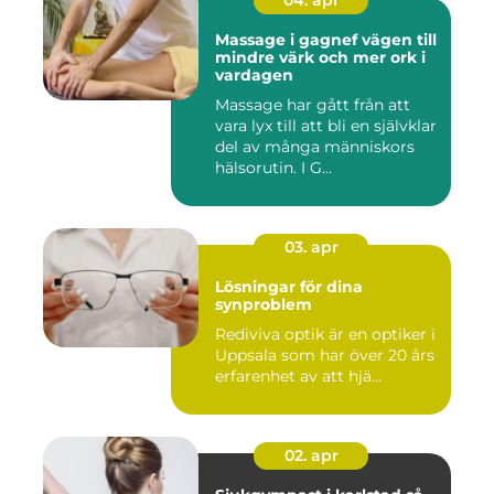
04. apr
Massage i gagnef vägen till
mindre värk och mer ork i
vardagen
Massage har gått från att
vara lyx till att bli en självklar
del av många människors
hälsorutin. I G...
03. apr
Lösningar för dina
synproblem
Rediviva optik är en optiker i
Uppsala som har över 20 års
erfarenhet av att hjä...
02. apr