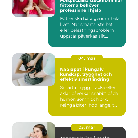
Fotspecialist stockholm när
fötterna behöver
professionell hjälp
Fötter ska bära genom hela
livet. När smärta, stelhet
eller belastningsproblem
uppstår påverkas allt...
04. mar
Naprapat i kungälv
kunskap, trygghet och
effektiv smärtlindring
Smärta i rygg, nacke eller
axlar påverkar snabbt både
humör, sömn och ork.
Många biter ihop länge, t...
03. mar