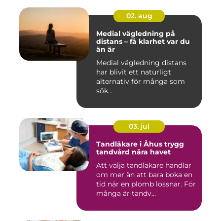
02. aug
Medial vägledning på
distans – få klarhet var du
än är
Medial vägledning distans
har blivit ett naturligt
alternativ för många som
sök...
03. jul
Tandläkare i Åhus trygg
tandvård nära havet
Att välja tandläkare handlar
om mer än att bara boka en
tid när en plomb lossnar. För
många är tandv...