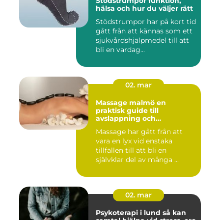
Stödstrumpor funktion,
hälsa och hur du väljer rätt
Stödstrumpor har på kort tid
gått från att kännas som ett
sjukvårdshjälpmedel till att
bli en vardag...
02. mar
Massage malmö en
praktisk guide till
avslappning och
återhämtning
Massage har gått från att
vara en lyx vid enstaka
tillfällen till att bli en
självklar del av många ...
02. mar
Psykoterapi i lund så kan