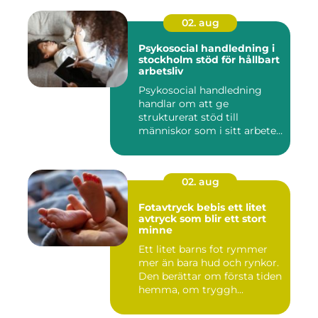
02. aug
Psykosocial handledning i
stockholm stöd för hållbart
arbetsliv
Psykosocial handledning
handlar om att ge
strukturerat stöd till
människor som i sitt arbete
möter a...
02. aug
Fotavtryck bebis ett litet
avtryck som blir ett stort
minne
Ett litet barns fot rymmer
mer än bara hud och rynkor.
Den berättar om första tiden
hemma, om tryggh...