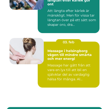
längtan efter kärlek gör
ont
Att längta efter kärlek är
mänskligt. Men för vissa tar
längtan över på ett sätt som
skapar oro, dra...
03. feb
Massage i helsingborg
vägen till mindre smärta
och mer energi
Massage har gått från att
vara en lyx till att bli en
självklar del av vardaglig
hälsa för många. Al...