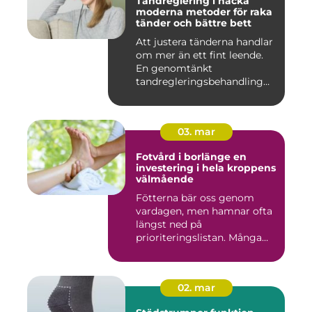
Tandreglering i nacka
moderna metoder för raka
tänder och bättre bett
Att justera tänderna handlar
om mer än ett fint leende.
En genomtänkt
tandregleringsbehandling
kan g...
03. mar
Fotvård i borlänge en
investering i hela kroppens
välmående
Fötterna bär oss genom
vardagen, men hamnar ofta
längst ned på
prioriteringslistan. Många
väntar med...
02. mar