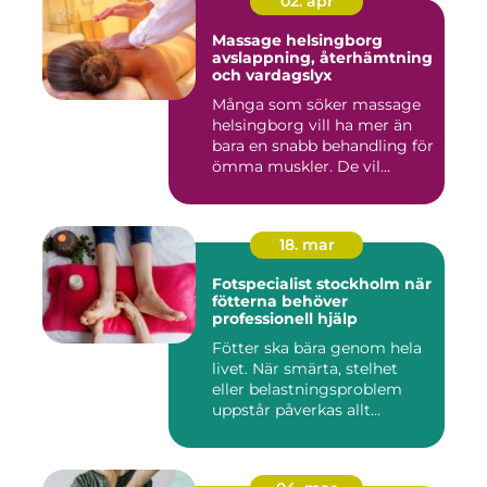
02. apr
Massage helsingborg
avslappning, återhämtning
och vardagslyx
Många som söker massage
helsingborg vill ha mer än
bara en snabb behandling för
ömma muskler. De vil...
18. mar
Fotspecialist stockholm när
fötterna behöver
professionell hjälp
Fötter ska bära genom hela
livet. När smärta, stelhet
eller belastningsproblem
uppstår påverkas allt...