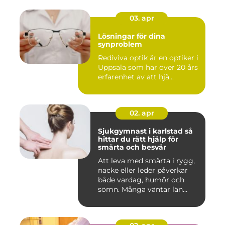
03. apr
Lösningar för dina
synproblem
Rediviva optik är en optiker i
Uppsala som har över 20 års
erfarenhet av att hjä...
02. apr
Sjukgymnast i karlstad så
hittar du rätt hjälp för
smärta och besvär
Att leva med smärta i rygg,
nacke eller leder påverkar
både vardag, humör och
sömn. Många väntar län...