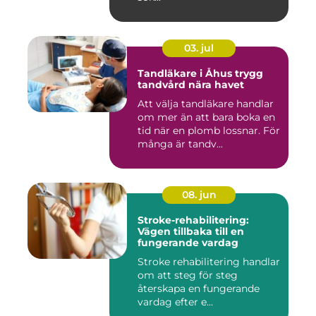
03. jul
Tandläkare i Åhus trygg
tandvård nära havet
Att välja tandläkare handlar
om mer än att bara boka en
tid när en plomb lossnar. För
många är tandv...
08. jun
Stroke-rehabilitering:
Vägen tillbaka till en
fungerande vardag
Stroke rehabilitering handlar
om att steg för steg
återskapa en fungerande
vardag efter e...