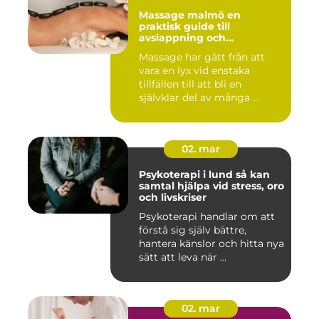
Massage malmö en
praktisk guide till
avslappning och
återhämtning
Massage har gått från att
vara en lyx vid enstaka
tillfällen till att bli en
självklar del av många ...
02. mar
Psykoterapi i lund så kan
samtal hjälpa vid stress, oro
och livskriser
Psykoterapi handlar om att
förstå sig själv bättre,
hantera känslor och hitta nya
sätt att leva när ...
02. mar