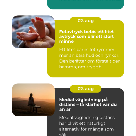
möter a...
02. aug
Fotavtryck bebis ett litet
avtryck som blir ett stort
minne
Ett litet barns fot rymmer
mer än bara hud och rynkor.
Den berättar om första tiden
hemma, om tryggh...
02. aug
Medial vägledning på
distans – få klarhet var du
än är
Medial vägledning distans
har blivit ett naturligt
alternativ för många som
sök...