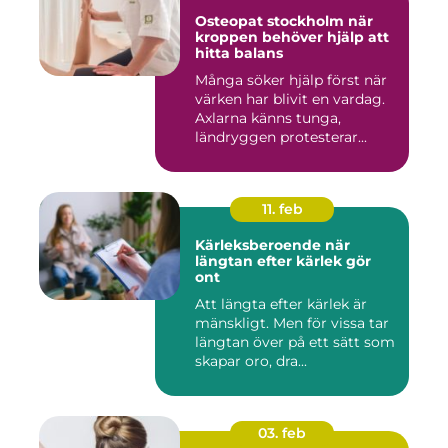
Osteopat stockholm när
kroppen behöver hjälp att
hitta balans
Många söker hjälp först när
värken har blivit en vardag.
Axlarna känns tunga,
ländryggen protesterar...
11. feb
Kärleksberoende när
längtan efter kärlek gör
ont
Att längta efter kärlek är
mänskligt. Men för vissa tar
längtan över på ett sätt som
skapar oro, dra...
03. feb