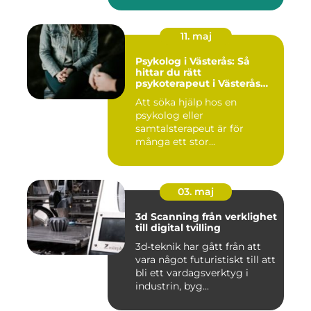
11. maj
Psykolog i Västerås: Så
hittar du rätt
psykoterapeut i Västerås
när livet skaver
Att söka hjälp hos en
psykolog eller
samtalsterapeut är för
många ett stor...
03. maj
3d Scanning från verklighet
till digital tvilling
3d-teknik har gått från att
vara något futuristiskt till att
bli ett vardagsverktyg i
industrin, byg...