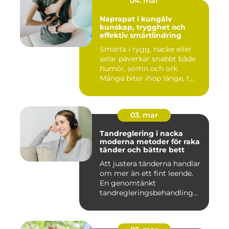
04. mar
Naprapat i kungälv
kunskap, trygghet och
effektiv smärtlindring
Smärta i rygg, nacke eller
axlar påverkar snabbt både
humör, sömn och ork.
Många biter ihop länge, t...
03. mar
Tandreglering i nacka
moderna metoder för raka
tänder och bättre bett
Att justera tänderna handlar
om mer än ett fint leende.
En genomtänkt
tandregleringsbehandling
kan g...