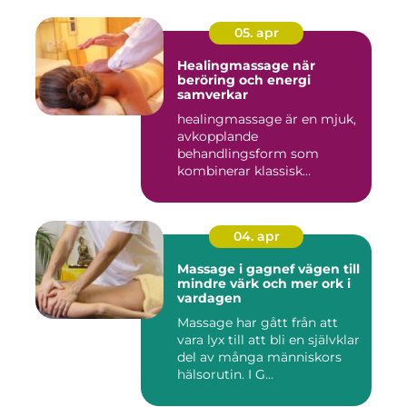
05. apr
Healingmassage när
beröring och energi
samverkar
healingmassage är en mjuk,
avkopplande
behandlingsform som
kombinerar klassisk
massage med energibas...
04. apr
Massage i gagnef vägen till
mindre värk och mer ork i
vardagen
Massage har gått från att
vara lyx till att bli en självklar
del av många människors
hälsorutin. I G...