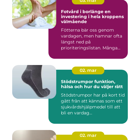
03. mar
Fotvård i borlänge en
investering i hela kroppens
välmående
Fötterna bär oss genom
vardagen, men hamnar ofta
längst ned på
prioriteringslistan. Många
väntar med...
02. mar
Stödstrumpor funktion,
hälsa och hur du väljer rätt
Stödstrumpor har på kort tid
gått från att kännas som ett
sjukvårdshjälpmedel till att
bli en vardag...
02. mar