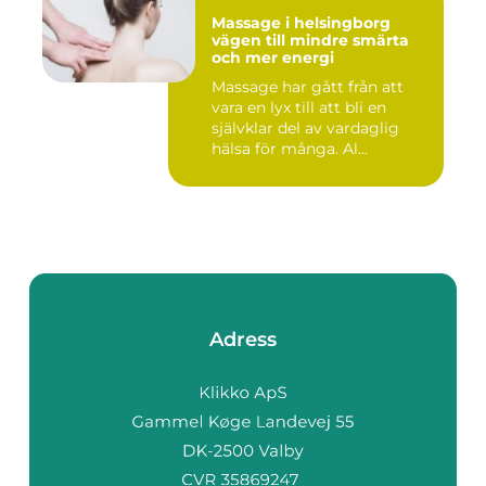
Massage i helsingborg
vägen till mindre smärta
och mer energi
Massage har gått från att
vara en lyx till att bli en
självklar del av vardaglig
hälsa för många. Al...
Adress