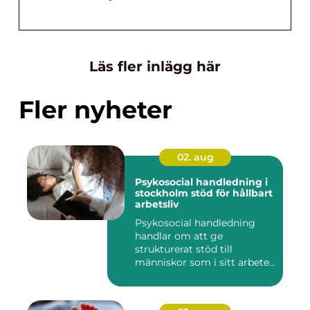
Läs fler inlägg här
Fler nyheter
02. aug
Psykosocial handledning i
stockholm stöd för hållbart
arbetsliv
Psykosocial handledning
handlar om att ge
strukturerat stöd till
människor som i sitt arbete
möter a...