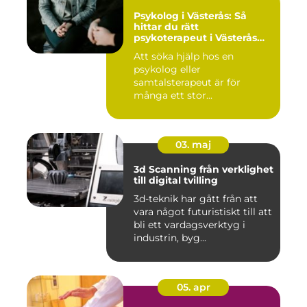
Psykolog i Västerås: Så
hittar du rätt
psykoterapeut i Västerås
när livet skaver
Att söka hjälp hos en
psykolog eller
samtalsterapeut är för
många ett stor...
03. maj
3d Scanning från verklighet
till digital tvilling
3d-teknik har gått från att
vara något futuristiskt till att
bli ett vardagsverktyg i
industrin, byg...
05. apr