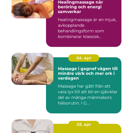
Healingmassage när
beröring och energi
samverkar
healingmassage är en mjuk,
avkopplande
behandlingsform som
kombinerar klassisk
massage med energibas...
04. apr
Massage i gagnef vägen till
mindre värk och mer ork i
vardagen
Massage har gått från att
vara lyx till att bli en självklar
del av många människors
hälsorutin. I G...
03. apr