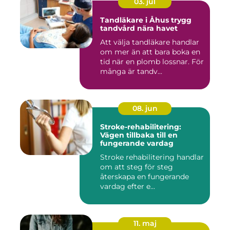
03. jul
Tandläkare i Åhus trygg
tandvård nära havet
Att välja tandläkare handlar
om mer än att bara boka en
tid när en plomb lossnar. För
många är tandv...
08. jun
Stroke-rehabilitering:
Vägen tillbaka till en
fungerande vardag
Stroke rehabilitering handlar
om att steg för steg
återskapa en fungerande
vardag efter e...
11. maj