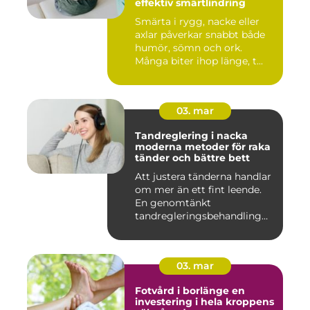
effektiv smärtlindring
Smärta i rygg, nacke eller
axlar påverkar snabbt både
humör, sömn och ork.
Många biter ihop länge, t...
03. mar
Tandreglering i nacka
moderna metoder för raka
tänder och bättre bett
Att justera tänderna handlar
om mer än ett fint leende.
En genomtänkt
tandregleringsbehandling
kan g...
03. mar
Fotvård i borlänge en
investering i hela kroppens