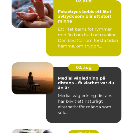
02. aug
Fotavtryck bebis ett litet
avtryck som blir ett stort
minne
Ett litet barns fot rymmer
mer än bara hud och rynkor.
Den berättar om första tiden
hemma, om tryggh...
02. aug
Medial vägledning på
distans – få klarhet var du
än är
Medial vägledning distans
har blivit ett naturligt
alternativ för många som
sök...