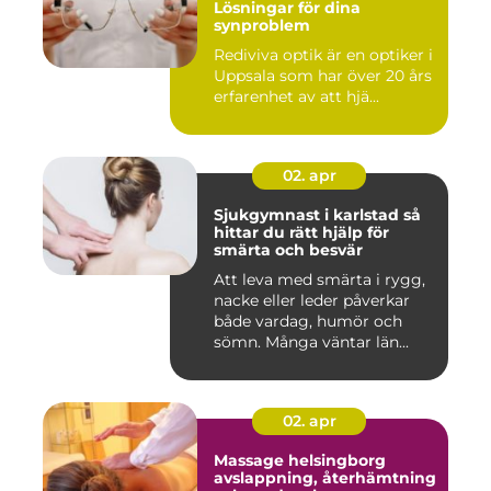
Lösningar för dina
synproblem
Rediviva optik är en optiker i
Uppsala som har över 20 års
erfarenhet av att hjä...
02. apr
Sjukgymnast i karlstad så
hittar du rätt hjälp för
smärta och besvär
Att leva med smärta i rygg,
nacke eller leder påverkar
både vardag, humör och
sömn. Många väntar län...
02. apr
Massage helsingborg
avslappning, återhämtning