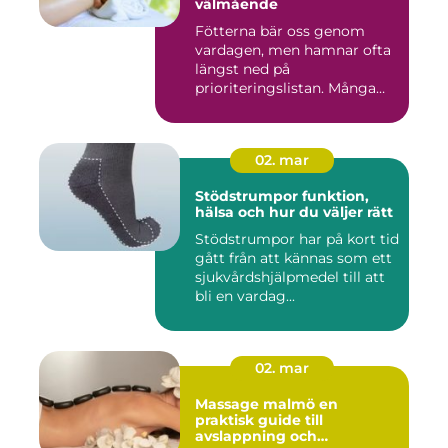
välmående
Fötterna bär oss genom
vardagen, men hamnar ofta
längst ned på
prioriteringslistan. Många
väntar med...
02. mar
Stödstrumpor funktion,
hälsa och hur du väljer rätt
Stödstrumpor har på kort tid
gått från att kännas som ett
sjukvårdshjälpmedel till att
bli en vardag...
02. mar
Massage malmö en
praktisk guide till
avslappning och