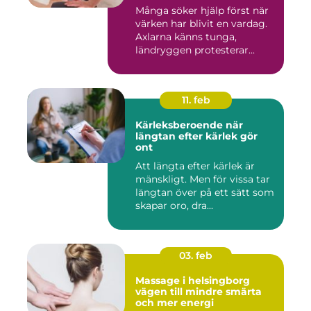
Många söker hjälp först när
värken har blivit en vardag.
Axlarna känns tunga,
ländryggen protesterar...
11. feb
Kärleksberoende när
längtan efter kärlek gör
ont
Att längta efter kärlek är
mänskligt. Men för vissa tar
längtan över på ett sätt som
skapar oro, dra...
03. feb
Massage i helsingborg
vägen till mindre smärta
och mer energi