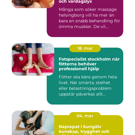
och vardagslyx
Många som söker massage
helsingborg vill ha mer än
bara en snabb behandling för
ömma muskler. De vil...
18. mar
Fotspecialist stockholm när
fötterna behöver
professionell hjälp
Fötter ska bära genom hela
livet. När smärta, stelhet
eller belastningsproblem
uppstår påverkas allt...
04. mar
Naprapat i kungälv
kunskap, trygghet och