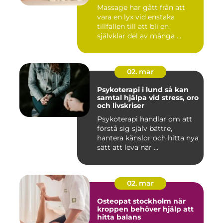
återhämtning
Massage har gått från att
vara en lyx vid enstaka
tillfällen till att bli en
självklar del av många ...
02. mar
Psykoterapi i lund så kan
samtal hjälpa vid stress, oro
och livskriser
Psykoterapi handlar om att
förstå sig själv bättre,
hantera känslor och hitta nya
sätt att leva när ...
02. mar
Osteopat stockholm när
kroppen behöver hjälp att
hitta balans