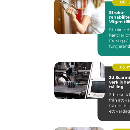
08. 
Stroke-
rehabilite
Vägen till
fungeran
Stroke reh
handlar o
för steg å
fungerand
efter e...
03. 
3d Scanning 
verklighet 
tvilling
3d-teknik 
från att v
futuristiskt
ett vardag
industrin, 