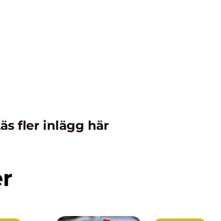
äs fler inlägg här
er