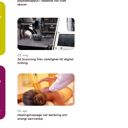
psykoterapeut i Västerås när livet
skaver
r
03. maj
3d Scanning från verklighet till digital
tvilling
a
.
05. apr
.
Healingmassage när beröring och
energi samverkar