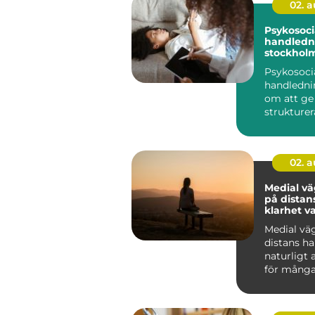
02. 
Psykosoci
handledni
stockholm stöd f
hållbart a
Psykosoci
handledni
om att ge
strukturera
människor
arbete möt
02. 
Medial v
på distans
klarhet v
Medial vä
distans har
naturligt 
för många