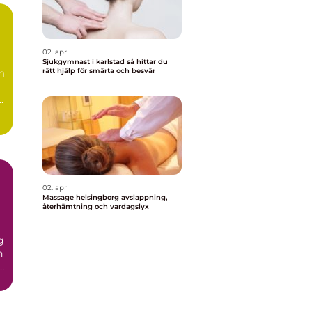
02. apr
Sjukgymnast i karlstad så hittar du
rätt hjälp för smärta och besvär
m
.
02. apr
Massage helsingborg avslappning,
återhämtning och vardagslyx
g
n
r