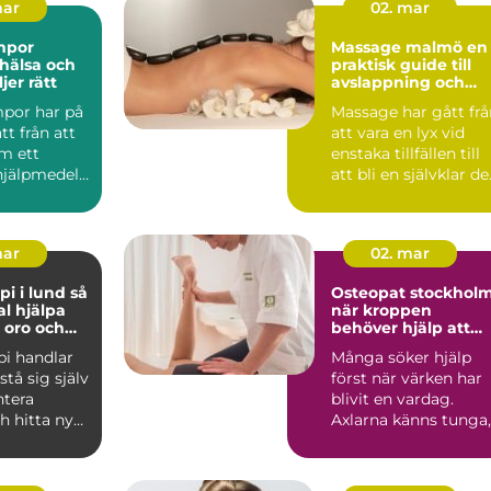
mar
02. mar
mpor
Massage malmö en
 hälsa och
praktisk guide till
jer rätt
avslappning och
återhämtning
por har på
Massage har gått frå
tt från att
att vara en lyx vid
m ett
enstaka tillfällen till
hjälpmedel
att bli en självklar de
 en vardag...
av många ...
mar
02. mar
 i lund så
Osteopat stockhol
l hjälpa
när kroppen
, oro och
behöver hjälp att
hitta balans
pi handlar
Många söker hjälp
stå sig själv
först när värken har
ntera
blivit en vardag.
h hitta nya
Axlarna känns tunga,
a när ...
ländryggen
protesterar...