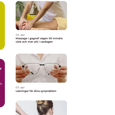
04. apr
Massage i gagnef vägen till mindre
värk och mer ork i vardagen
i
en
03. apr
Lösningar för dina synproblem