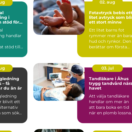
aug
02. aug
al
Fotavtryck bebis ett
ng i
litet avtryck som bli
ör
ett stort minne
rbetsliv
al
Ett litet barns fot
ng handlar
rymmer mer än bara
hud och rynkor. Den
t stöd till
berättar om första
 som i sitt
tiden hemma, om
er a...
tryggh...
aug
03. jul
ägledning
Tandläkare i Åhus
 – få
trygg tandvård när
ar du än är
havet
gledning
Att välja tandläkare
 blivit ett
handlar om mer än
alternativ
att bara boka en tid
 som sök...
när en plomb lossnar
För många är tandv..