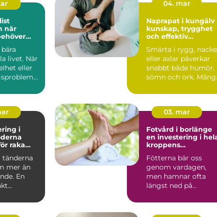
mar
04. mar
ist
Naprapat i kungälv
är
kunskap, trygghet
behöver
och effektiv
ell hjälp
smärtlindring
 bära
Smärta i rygg, nacke
 livet. När
eller axlar påverkar
elhet eller
snabbt både humör,
gsproblem
sömn och ork. Mång
erkas allt...
biter ihop länge, t...
mar
03. mar
ring i
Fotvård i borlänge
en investering i hel
ör raka
kroppens
h bättre
välmående
a tänderna
Fötterna bär oss
m mer än
genom vardagen,
ende. En
men hamnar ofta
kt
längst ned på
ringsbehan
prioriteringslistan.
...
Många väntar med...