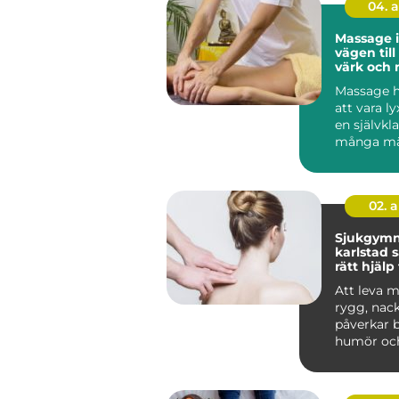
04. 
Massage 
vägen til
värk och 
vardagen
Massage h
att vara lyx
en självkla
många mä
hälsorutin. 
02. 
Sjukgymn
karlstad så hittar du
rätt hjälp
och besvä
Att leva 
rygg, nack
påverkar 
humör oc
Många vänt