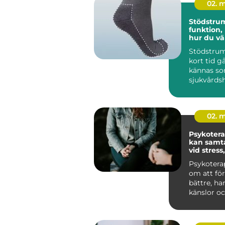
02. 
Stödstru
funktion,
hur du väl
Stödstrum
kort tid gå
kännas so
sjukvårds
till att bli
02. 
Psykoterapi
kan samta
vid stress
livskriser
Psykotera
om att för
bättre, ha
känslor oc
sätt att lev