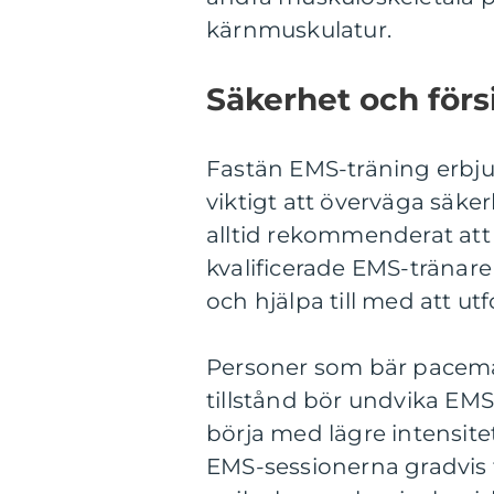
kärnmuskulatur.
Säkerhet och förs
Fastän EMS-träning erbju
viktigt att överväga säker
alltid rekommenderat att 
kvalificerade EMS-tränar
och hjälpa till med att u
Personer som bär pacemake
tillstånd bör undvika EMS-
börja med lägre intensite
EMS-sessionerna gradvis f