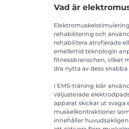
Vad är elektromu
Elektromuskelstimulering 
rehabilitering och använ
rehabilitera atrofierade 
emellertid teknologin an
fitnessbranschen, vilket 
dra nytta av dess snabba 
I EMS-träning klär använda
väljusterade elektrodpad
apparat skickar ut svaga 
muskelkontraktioner som 
innehåller huvudsaklige