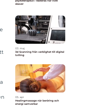
psykoterapeut i Västerås när livet
skaver
de
03. maj
tt
3d Scanning från verklighet till digital
tvilling
na
en
05. apr
Healingmassage när beröring och
energi samverkar