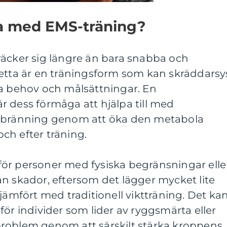
na med EMS-träning?
räcker sig längre än bara snabba och
Detta är en träningsform som kan skräddarsy
ka behov och målsättningar. En
 dess förmåga att hjälpa till med
örbränning genom att öka den metabola
ch efter träning.
ör personer med fysiska begränsningar elle
n skador, eftersom det lägger mycket lite
jämfört med traditionell viktträning. Det ka
för individer som lider av ryggsmärta eller
roblem genom att särskilt stärka kroppens