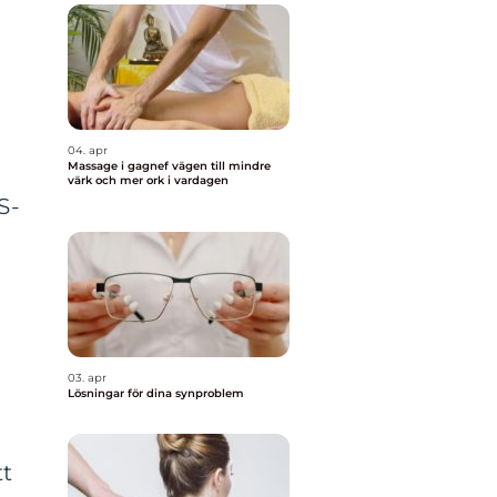
04. apr
Massage i gagnef vägen till mindre
värk och mer ork i vardagen
S-
å
03. apr
Lösningar för dina synproblem
tt