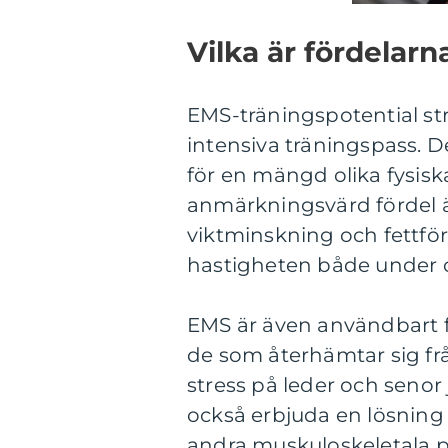
Vilka är fördelar
EMS-träningspotential st
intensiva träningspass. 
för en mängd olika fysis
anmärkningsvärd fördel är
viktminskning och fettf
hastigheten både under o
EMS är även användbart f
de som återhämtar sig frå
stress på leder och senor 
också erbjuda en lösning 
andra muskuloskeletala p