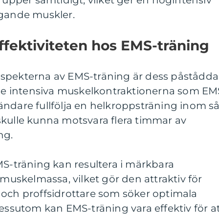
grupper samtidigt, vilket ger en högintensiv
ggande muskler.
ffektiviteten hos EMS-träning
aspekterna av EMS-träning är dess påstådda
v de intensiva muskelkontraktionerna som EM
ändare fullfölja en helkroppsträning inom s
skulle kunna motsvara flera timmar av
ng.
MS-träning kan resultera i märkbara
 muskelmassa, vilket gör den attraktiv för
 och proffsidrottare som söker optimala
Dessutom kan EMS-träning vara effektiv för a