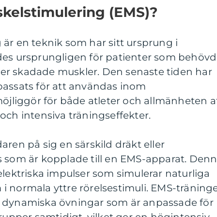
skelstimulering (EMS)?
är en teknik som har sitt ursprung i
des ursprungligen för patienter som behöv
eller skadade muskler. Den senaste tiden har
passats för att användas inom
möjliggör för både atleter och allmänheten a
och intensiva träningseffekter.
ren på sig en särskild dräkt eller
s som är kopplade till en EMS-apparat. Den
elektriska impulser som simulerar naturliga
i normala yttre rörelsestimuli. EMS-träning
n dynamiska övningar som är anpassade för