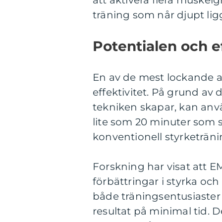
att aktivera flera muskel
träning som når djupt li
Potentialen och e
En av de mest lockande 
effektivitet. På grund a
tekniken skapar, kan anv
lite som 20 minuter som 
konventionell styrketräni
Forskning har visat att E
förbättringar i styrka och
både träningsentusiaster
resultat på minimal tid. 