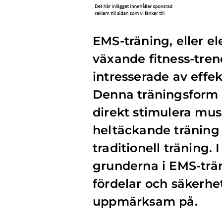
EMS-träning, eller e
växande fitness-tre
intresserade av effek
Denna träningsform u
direkt stimulera mus
heltäckande träning
traditionell träning. 
grunderna i EMS-träni
fördelar och säkerh
uppmärksam på.