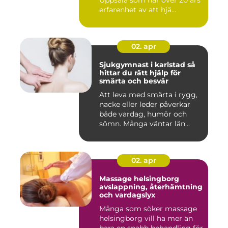
Uppsala som har över 20 års
erfarenhet av att hjä...
02. apr
Sjukgymnast i karlstad så
hittar du rätt hjälp för
smärta och besvär
Att leva med smärta i rygg,
nacke eller leder påverkar
både vardag, humör och
sömn. Många väntar län...
02. apr
Massage helsingborg
avslappning, återhämtning
och vardagslyx
Många som söker massage
helsingborg vill ha mer än