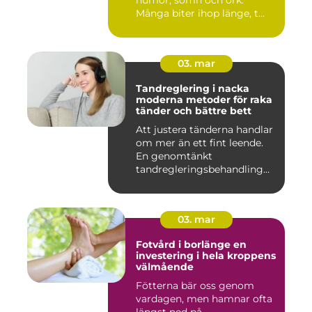
humör, sömn och ork.
Många biter ihop länge, t...
03. mar
Tandreglering i nacka
moderna metoder för raka
tänder och bättre bett
Att justera tänderna handlar
om mer än ett fint leende.
En genomtänkt
tandregleringsbehandling
kan g...
03. mar
Fotvård i borlänge en
investering i hela kroppens
välmående
Fötterna bär oss genom
vardagen, men hamnar ofta