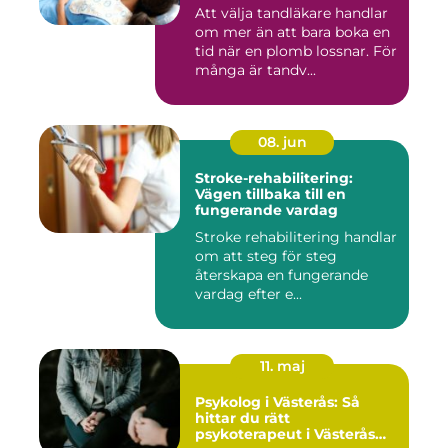
Att välja tandläkare handlar
om mer än att bara boka en
tid när en plomb lossnar. För
många är tandv...
08. jun
Stroke-rehabilitering:
Vägen tillbaka till en
fungerande vardag
Stroke rehabilitering handlar
om att steg för steg
återskapa en fungerande
vardag efter e...
11. maj
Psykolog i Västerås: Så
hittar du rätt
psykoterapeut i Västerås