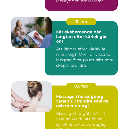
ländryggen protesterar...
11. feb
Kärleksberoende när
längtan efter kärlek gör
ont
Att längta efter kärlek är
mänskligt. Men för vissa tar
längtan över på ett sätt som
skapar oro, dra...
03. feb
Massage i helsingborg
vägen till mindre smärta
och mer energi
Massage har gått från att
vara en lyx till att bli en
självklar del av vardaglig