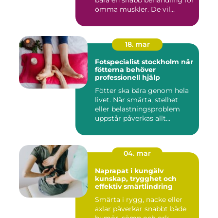
bara en snabb behandling för
ömma muskler. De vil...
18. mar
Fotspecialist stockholm när
fötterna behöver
professionell hjälp
Fötter ska bära genom hela
livet. När smärta, stelhet
eller belastningsproblem
uppstår påverkas allt...
04. mar
Naprapat i kungälv
kunskap, trygghet och
effektiv smärtlindring
Smärta i rygg, nacke eller
axlar påverkar snabbt både