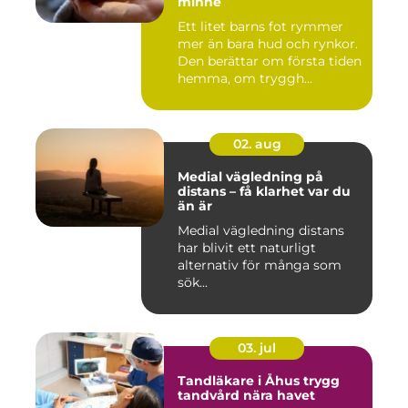
minne
Ett litet barns fot rymmer
mer än bara hud och rynkor.
Den berättar om första tiden
hemma, om tryggh...
02. aug
Medial vägledning på
distans – få klarhet var du
än är
Medial vägledning distans
har blivit ett naturligt
alternativ för många som
sök...
03. jul
Tandläkare i Åhus trygg
tandvård nära havet