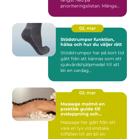
längst ned på
prioriteringslistan. Många
väntar med...
02. mar
Stödstrumpor funktion,
hälsa och hur du väljer rätt
Stödstrumpor har på kort tid
gått från att kännas som ett
sjukvårdshjälpmedel till att
bli en vardag...
02. mar
Massage malmö en
praktisk guide till
avslappning och
återhämtning
Massage har gått från att
vara en lyx vid enstaka
tillfällen till att bli en