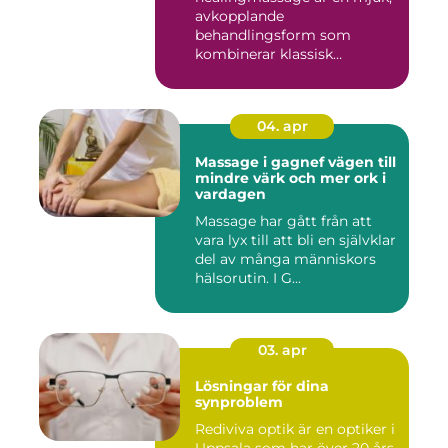
avkopplande
behandlingsform som
kombinerar klassisk
massage med energibas...
04. apr
Massage i gagnef vägen till
mindre värk och mer ork i
vardagen
Massage har gått från att
vara lyx till att bli en självklar
del av många människors
hälsorutin. I G...
03. apr
Lösningar för dina
synproblem
Rediviva optik är en optiker i