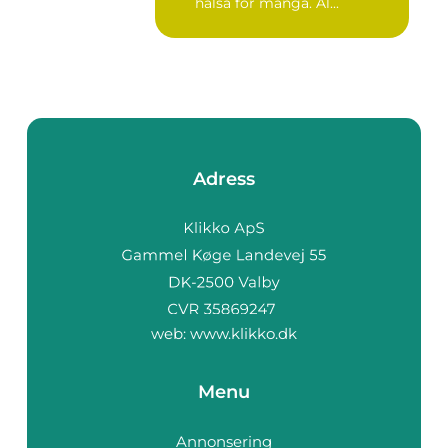
hälsa för många. Al...
Adress
web:
www.klikko.dk
Menu
Annonsering