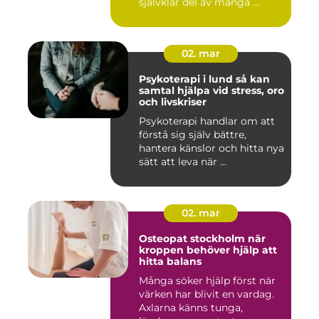
självklar del av många ...
02. mar
Psykoterapi i lund så kan
samtal hjälpa vid stress, oro
och livskriser
Psykoterapi handlar om att
förstå sig själv bättre,
hantera känslor och hitta nya
sätt att leva när ...
02. mar
Osteopat stockholm när
kroppen behöver hjälp att
hitta balans
Många söker hjälp först när
värken har blivit en vardag.
Axlarna känns tunga,