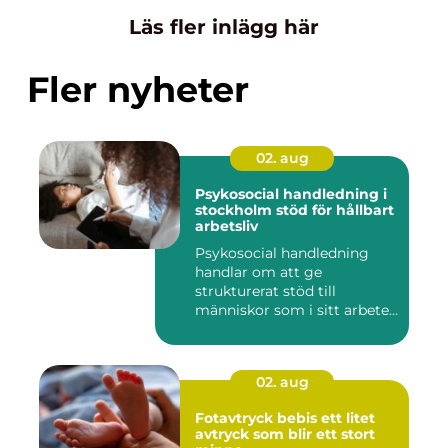
Läs fler inlägg här
Fler nyheter
02. aug
Psykosocial handledning i
stockholm stöd för hållbart
arbetsliv
Psykosocial handledning
handlar om att ge
strukturerat stöd till
människor som i sitt arbete
möter a...
02. aug
Fotavtryck bebis ett litet
avtryck som blir ett stort