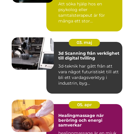
när livet skaver
Att söka hjälp hos en
psykolog eller
samtalsterapeut är för
många ett stor...
03. maj
3d Scanning från verklighet
till digital tvilling
3d-teknik har gått från att
vara något futuristiskt till att
bli ett vardagsverktyg i
industrin, byg...
05. apr
Healingmassage när
beröring och energi
samverkar
healingmassage är en mjuk,