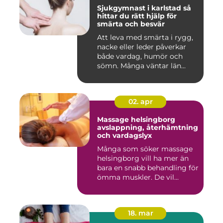
Sjukgymnast i karlstad så
hittar du rätt hjälp för
smärta och besvär
Att leva med smärta i rygg,
nacke eller leder påverkar
både vardag, humör och
sömn. Många väntar län...
02. apr
Massage helsingborg
avslappning, återhämtning
och vardagslyx
Många som söker massage
helsingborg vill ha mer än
bara en snabb behandling för
ömma muskler. De vil...
18. mar