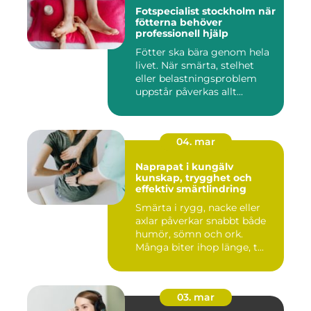
Fotspecialist stockholm när
fötterna behöver
professionell hjälp
Fötter ska bära genom hela
livet. När smärta, stelhet
eller belastningsproblem
uppstår påverkas allt...
04. mar
Naprapat i kungälv
kunskap, trygghet och
effektiv smärtlindring
Smärta i rygg, nacke eller
axlar påverkar snabbt både
humör, sömn och ork.
Många biter ihop länge, t...
03. mar