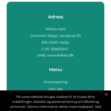
Adress
web:
www.klikko.dk
Menu
Annonsering
Om oss
Cookies
På vores website bruges cookies til at huske dine
indstillinger, statistik og personalisering af indhold og
Kontakta oss
annoncer. Denne information deles med tredjepart. Ved
Sitemap