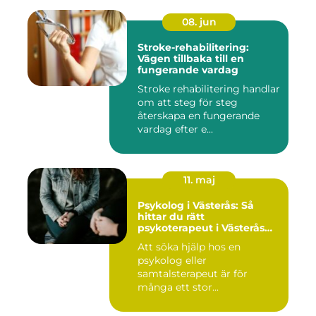
08. jun
Stroke-rehabilitering:
Vägen tillbaka till en
fungerande vardag
Stroke rehabilitering handlar
om att steg för steg
återskapa en fungerande
vardag efter e...
11. maj
Psykolog i Västerås: Så
hittar du rätt
psykoterapeut i Västerås
när livet skaver
Att söka hjälp hos en
psykolog eller
samtalsterapeut är för
många ett stor...