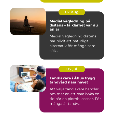
02. aug
Medial vägledning på
distans – få klarhet var du
än är
Medial vägledning distans
har blivit ett naturligt
alternativ för många som
sök...
03. jul
Tandläkare i Åhus trygg
tandvård nära havet
Att välja tandläkare handlar
om mer än att bara boka en
tid när en plomb lossnar. För
många är tandv...