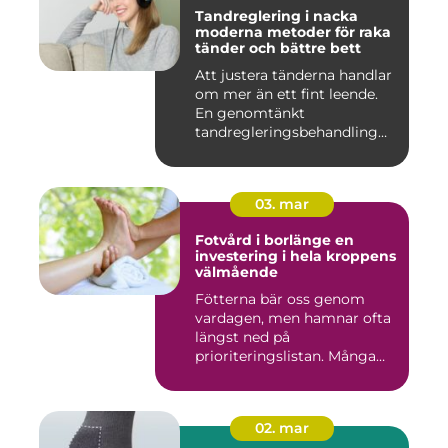
Tandreglering i nacka
moderna metoder för raka
tänder och bättre bett
Att justera tänderna handlar
om mer än ett fint leende.
En genomtänkt
tandregleringsbehandling
kan g...
03. mar
Fotvård i borlänge en
investering i hela kroppens
välmående
Fötterna bär oss genom
vardagen, men hamnar ofta
längst ned på
prioriteringslistan. Många
väntar med...
02. mar