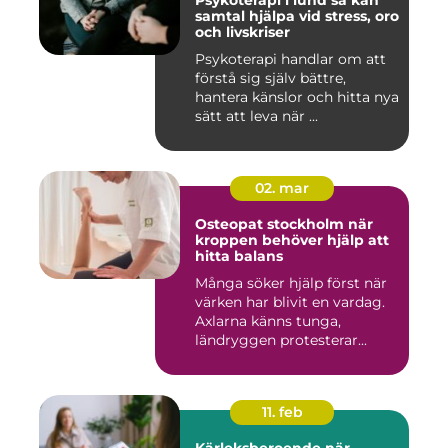
Psykoterapi i lund så kan
samtal hjälpa vid stress, oro
och livskriser
Psykoterapi handlar om att
förstå sig själv bättre,
hantera känslor och hitta nya
sätt att leva när ...
02. mar
Osteopat stockholm när
kroppen behöver hjälp att
hitta balans
Många söker hjälp först när
värken har blivit en vardag.
Axlarna känns tunga,
ländryggen protesterar...
11. feb