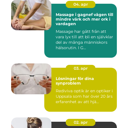
04. apr
Massage i gagnef vägen till
mindre värk och mer ork i
vardagen
Massage har gått från att
vara lyx till att bli en självklar
del av många människors
hälsorutin. I G...
03. apr
Lösningar för dina
synproblem
Rediviva optik är en optiker i
Uppsala som har över 20 års
erfarenhet av att hjä...
02. apr