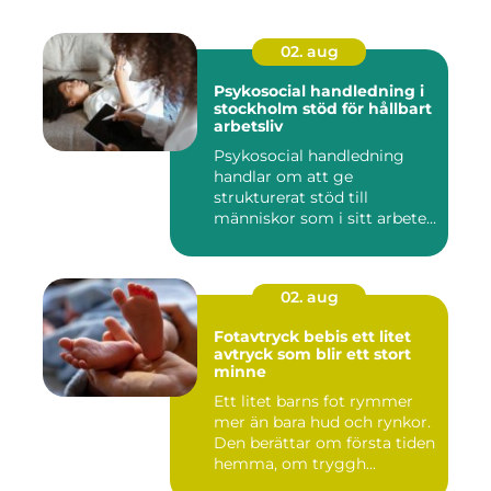
02. aug
Psykosocial handledning i
stockholm stöd för hållbart
arbetsliv
Psykosocial handledning
handlar om att ge
strukturerat stöd till
människor som i sitt arbete
möter a...
02. aug
Fotavtryck bebis ett litet
avtryck som blir ett stort
minne
Ett litet barns fot rymmer
mer än bara hud och rynkor.
Den berättar om första tiden
hemma, om tryggh...