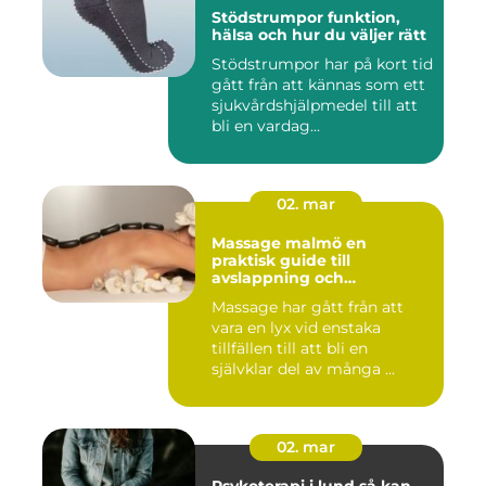
Stödstrumpor funktion,
hälsa och hur du väljer rätt
Stödstrumpor har på kort tid
gått från att kännas som ett
sjukvårdshjälpmedel till att
bli en vardag...
02. mar
Massage malmö en
praktisk guide till
avslappning och
återhämtning
Massage har gått från att
vara en lyx vid enstaka
tillfällen till att bli en
självklar del av många ...
02. mar