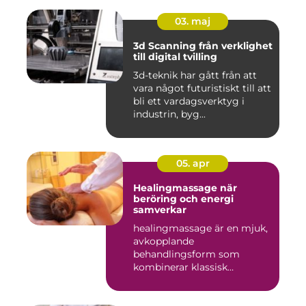
03. maj
3d Scanning från verklighet
till digital tvilling
3d-teknik har gått från att
vara något futuristiskt till att
bli ett vardagsverktyg i
industrin, byg...
05. apr
Healingmassage när
beröring och energi
samverkar
healingmassage är en mjuk,
avkopplande
behandlingsform som
kombinerar klassisk
massage med energibas...