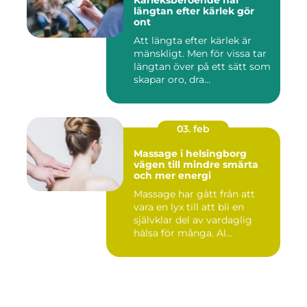
Kärleksberoende när
längtan efter kärlek gör
ont
Att längta efter kärlek är
mänskligt. Men för vissa tar
längtan över på ett sätt som
skapar oro, dra...
03. feb
Massage i helsingborg
vägen till mindre smärta
och mer energi
Massage har gått från att
vara en lyx till att bli en
självklar del av vardaglig
hälsa för många. Al...