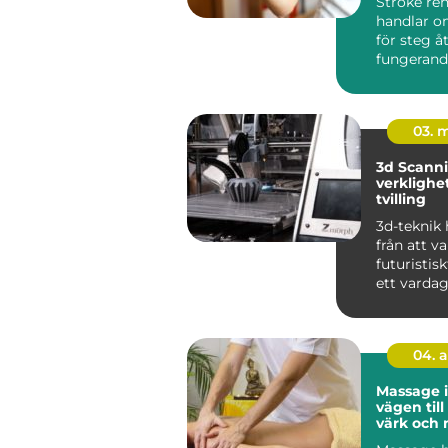
Stroke reh
handlar o
för steg å
fungerand
efter e...
03. 
3d Scanning 
verklighet 
tvilling
3d-teknik 
från att v
futuristiskt
ett vardag
industrin, 
04. 
Massage 
vägen til
värk och 
vardagen