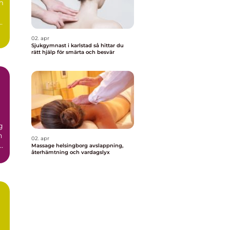
m
.
02. apr
Sjukgymnast i karlstad så hittar du
rätt hjälp för smärta och besvär
g
n
02. apr
r
Massage helsingborg avslappning,
återhämtning och vardagslyx