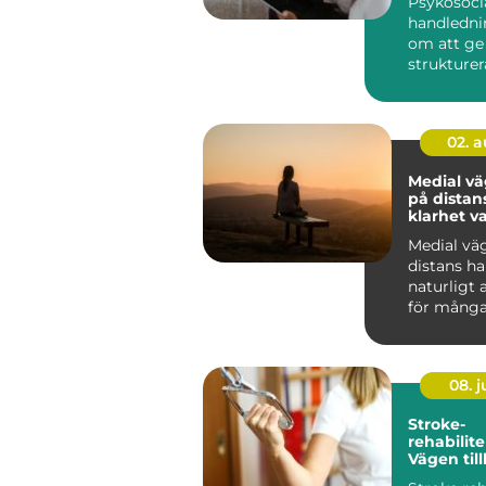
Psykosoci
handledni
om att ge
strukturera
människor
arbete möt
02. 
Medial v
på distans
klarhet v
Medial vä
distans har
naturligt 
för många
08. 
Stroke-
rehabilite
Vägen till
fungeran