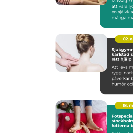
Massage h
att vara lyx
en självkla
många mä
hälsorutin. 
02. 
Sjukgymn
karlstad så hittar du
rätt hjälp
och besvä
Att leva 
rygg, nack
påverkar 
humör oc
Många vänt
18. 
Fotspecial
stockholm n
fötterna 
profession