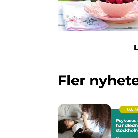
L
Fler nyhet
02. 
Psykosoci
handledni
stockholm stöd f
hållbart a