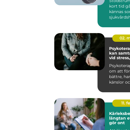
Stödstrum
kort tid gå
kännas so
sjukvårds
till att bli
02. 
Psykoterapi
kan samta
vid stress
livskriser
Psykotera
om att för
bättre, ha
känslor oc
sätt att lev
11. f
Kärleksber
längtan e
gör ont