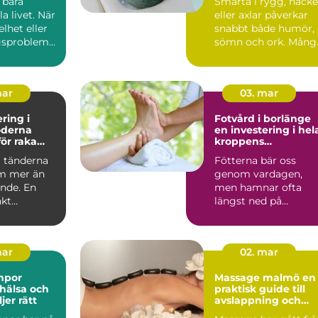
 bära
Smärta i rygg, nacke
 livet. När
eller axlar påverkar
elhet eller
snabbt både humör,
gsproblem
sömn och ork. Mång
erkas allt...
biter ihop länge, t...
mar
03. mar
ring i
Fotvård i borlänge
en investering i hel
ör raka
kroppens
h bättre
välmående
a tänderna
Fötterna bär oss
m mer än
genom vardagen,
ende. En
men hamnar ofta
kt
längst ned på
ringsbehan
prioriteringslistan.
...
Många väntar med...
mar
02. mar
mpor
Massage malmö en
 hälsa och
praktisk guide till
jer rätt
avslappning och
återhämtning