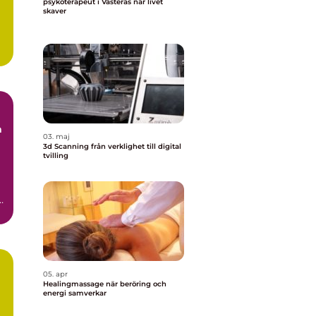
psykoterapeut i Västerås när livet
skaver
a
03. maj
3d Scanning från verklighet till digital
tvilling
.
.
05. apr
Healingmassage när beröring och
energi samverkar