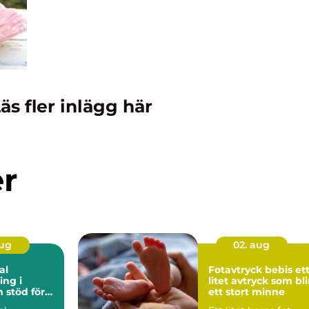
äs fler inlägg här
er
aug
02. aug
al
Fotavtryck bebis ett
ng i
litet avtryck som bli
ör
ett stort minne
rbetsliv