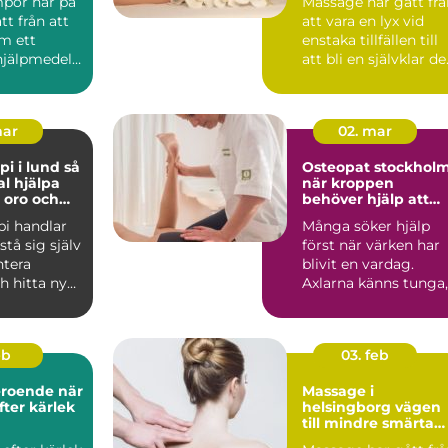
por har på
Massage har gått frå
tt från att
att vara en lyx vid
m ett
enstaka tillfällen till
hjälpmedel
att bli en självklar de
 en vardag...
av många ...
mar
02. mar
 i lund så
Osteopat stockhol
l hjälpa
när kroppen
, oro och
behöver hjälp att
hitta balans
pi handlar
Många söker hjälp
stå sig själv
först när värken har
ntera
blivit en vardag.
h hitta nya
Axlarna känns tunga,
a när ...
ländryggen
protesterar...
eb
03. feb
oende när
Massage i
fter kärlek
helsingborg vägen
till mindre smärta
och mer energi