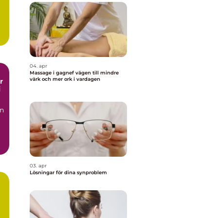
04. apr
Massage i gagnef vägen till mindre
värk och mer ork i vardagen
i
en
03. apr
Lösningar för dina synproblem