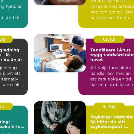
al
Ett litet barns fot
ng handlar
rymmer mer än bara
hud och rynkor. Den
t stöd till
berättar om första
 som i sitt
tiden hemma, om
er a...
tryggh...
aug
03. jul
ägledning
Tandläkare i Åhus
 – få
trygg tandvård när
ar du än är
havet
gledning
Att välja tandläkare
 blivit ett
handlar om mer än
alternativ
att bara boka en tid
 som sök...
när en plomb lossnar
För många är tandv..
jun
11. maj
Psykolog i Västerås:
ring:
Så hittar du rätt
baka till en
psykoterapeut i
de vardag
Västerås när livet