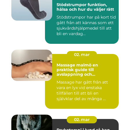
Stödstrumpor funktion,
hälsa och hur du väljer rätt
Stödstrumpor har på kort tid
gått från att kännas som ett
sjukvårdshjälpmedel till att
bli en vardag...
02. mar
Massage malmö en
praktisk guide till
avslappning och
återhämtning
Massage har gått från att
vara en lyx vid enstaka
tillfällen till att bli en
självklar del av många ...
02. mar