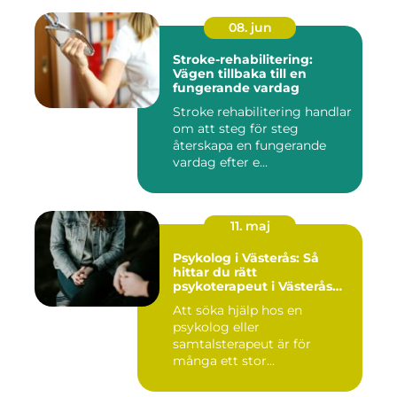
08. jun
Stroke-rehabilitering:
Vägen tillbaka till en
fungerande vardag
Stroke rehabilitering handlar
om att steg för steg
återskapa en fungerande
vardag efter e...
11. maj
Psykolog i Västerås: Så
hittar du rätt
psykoterapeut i Västerås
när livet skaver
Att söka hjälp hos en
psykolog eller
samtalsterapeut är för
många ett stor...