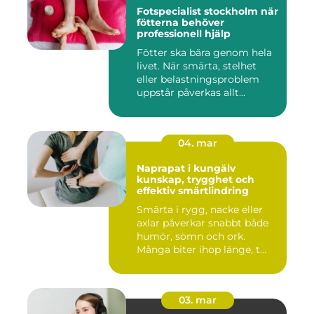
Fotspecialist stockholm när
fötterna behöver
professionell hjälp
Fötter ska bära genom hela
livet. När smärta, stelhet
eller belastningsproblem
uppstår påverkas allt...
04. mar
Naprapat i kungälv
kunskap, trygghet och
effektiv smärtlindring
Smärta i rygg, nacke eller
axlar påverkar snabbt både
humör, sömn och ork.
Många biter ihop länge, t...
03. mar