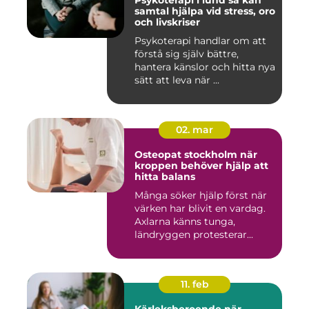
Psykoterapi i lund så kan
samtal hjälpa vid stress, oro
och livskriser
Psykoterapi handlar om att
förstå sig själv bättre,
hantera känslor och hitta nya
sätt att leva när ...
02. mar
Osteopat stockholm när
kroppen behöver hjälp att
hitta balans
Många söker hjälp först när
värken har blivit en vardag.
Axlarna känns tunga,
ländryggen protesterar...
11. feb