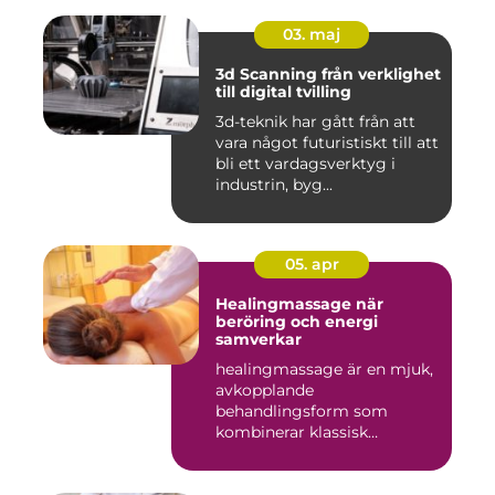
03. maj
3d Scanning från verklighet
till digital tvilling
3d-teknik har gått från att
vara något futuristiskt till att
bli ett vardagsverktyg i
industrin, byg...
05. apr
Healingmassage när
beröring och energi
samverkar
healingmassage är en mjuk,
avkopplande
behandlingsform som
kombinerar klassisk
massage med energibas...