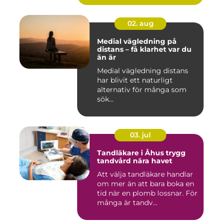
02. aug
Medial vägledning på
distans – få klarhet var du
än är
Medial vägledning distans
har blivit ett naturligt
alternativ för många som
sök...
03. jul
Tandläkare i Åhus trygg
tandvård nära havet
Att välja tandläkare handlar
om mer än att bara boka en
tid när en plomb lossnar. För
många är tandv...