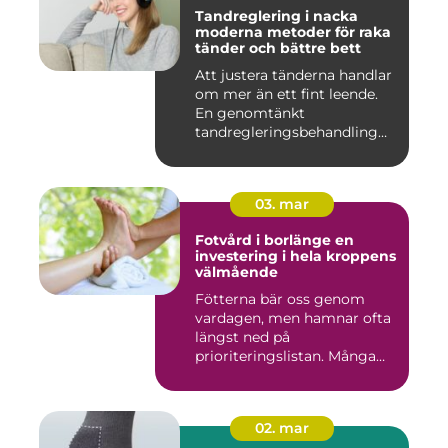
Tandreglering i nacka
moderna metoder för raka
tänder och bättre bett
Att justera tänderna handlar
om mer än ett fint leende.
En genomtänkt
tandregleringsbehandling
kan g...
03. mar
Fotvård i borlänge en
investering i hela kroppens
välmående
Fötterna bär oss genom
vardagen, men hamnar ofta
längst ned på
prioriteringslistan. Många
väntar med...
02. mar