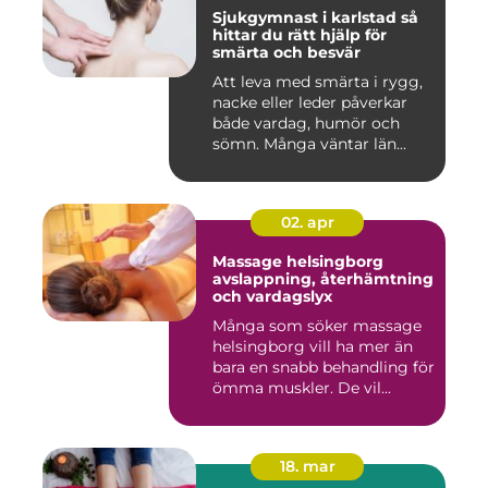
Sjukgymnast i karlstad så
hittar du rätt hjälp för
smärta och besvär
Att leva med smärta i rygg,
nacke eller leder påverkar
både vardag, humör och
sömn. Många väntar län...
02. apr
Massage helsingborg
avslappning, återhämtning
och vardagslyx
Många som söker massage
helsingborg vill ha mer än
bara en snabb behandling för
ömma muskler. De vil...
18. mar