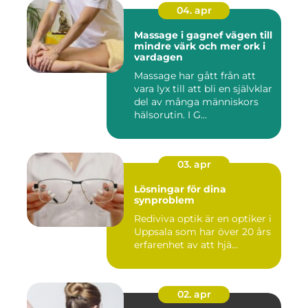
04. apr
Massage i gagnef vägen till
mindre värk och mer ork i
vardagen
Massage har gått från att
vara lyx till att bli en självklar
del av många människors
hälsorutin. I G...
03. apr
Lösningar för dina
synproblem
Rediviva optik är en optiker i
Uppsala som har över 20 års
erfarenhet av att hjä...
02. apr