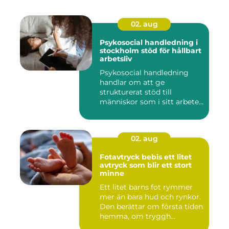
02. aug
Psykosocial handledning i
stockholm stöd för hållbart
arbetsliv
Psykosocial handledning
handlar om att ge
strukturerat stöd till
människor som i sitt arbete
möter a...
02. aug
Fotavtryck bebis ett litet
avtryck som blir ett stort
minne
Ett litet barns fot rymmer
mer än bara hud och rynkor.
Den berättar om första tiden
hemma, om tryggh...