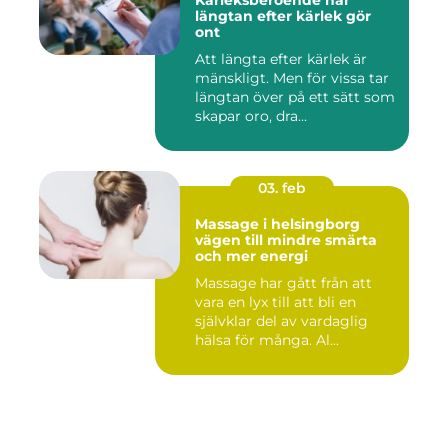
Kärleksberoende när
längtan efter kärlek gör
ont
Att längta efter kärlek är
mänskligt. Men för vissa tar
längtan över på ett sätt som
skapar oro, dra...
03. feb
Massage i helsingborg
vägen till mindre smärta
och mer energi
Massage har gått från att
vara en lyx till att bli en
självklar del av vardaglig
hälsa för många. Al...