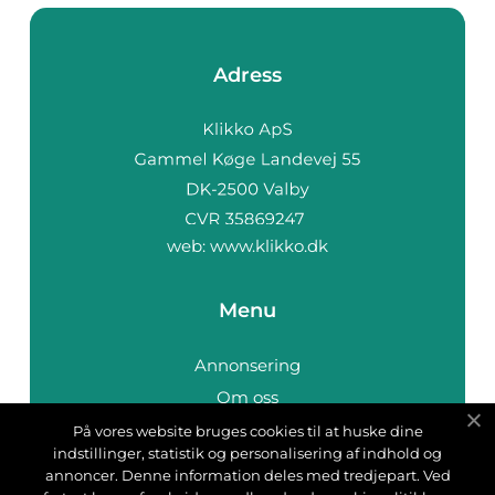
Adress
web:
www.klikko.dk
Menu
Annonsering
Om oss
Cookies
På vores website bruges cookies til at huske dine
indstillinger, statistik og personalisering af indhold og
Kontakta oss
annoncer. Denne information deles med tredjepart. Ved
Sitemap