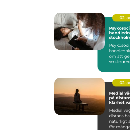
02. 
Psykosoci
handledni
stockholm stöd f
hållbart a
Psykosoci
handledni
om att ge
strukturera
människor
arbete möt
02. 
Medial v
på distans
klarhet v
Medial vä
distans har
naturligt 
för många