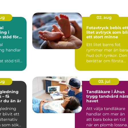
aug
02. aug
al
Fotavtryck bebis ett
ng i
litet avtryck som bli
ör
ett stort minne
rbetsliv
al
Ett litet barns fot
ng handlar
rymmer mer än bara
hud och rynkor. Den
t stöd till
berättar om första
 som i sitt
tiden hemma, om
er a...
tryggh...
aug
03. jul
ägledning
Tandläkare i Åhus
 – få
trygg tandvård när
ar du än är
havet
gledning
Att välja tandläkare
 blivit ett
handlar om mer än
alternativ
att bara boka en tid
 som sök...
när en plomb lossnar