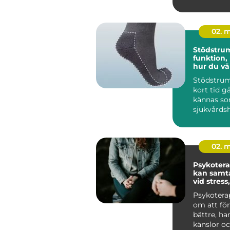
tandregle
dling kan g
02. 
Stödstru
funktion,
hur du väl
Stödstrum
kort tid gå
kännas so
sjukvårds
till att bli
02. 
Psykoterapi
kan samta
vid stress
livskriser
Psykotera
om att för
bättre, ha
känslor oc