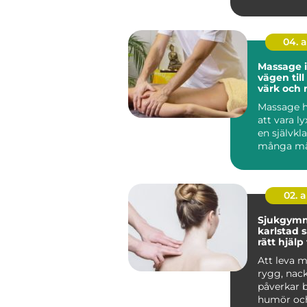
industrin, 
04. 
Massage 
vägen til
värk och 
vardagen
Massage h
att vara lyx
en självkla
många mä
hälsorutin. 
02. 
Sjukgymn
karlstad så hittar du
rätt hjälp
och besvä
Att leva 
rygg, nack
påverkar 
humör oc