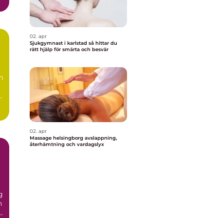
02. apr
Sjukgymnast i karlstad så hittar du
rätt hjälp för smärta och besvär
m
.
02. apr
Massage helsingborg avslappning,
återhämtning och vardagslyx
g
n
r