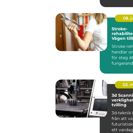
08. 
Stroke-
rehabilite
Vägen till
fungeran
Stroke reh
handlar o
för steg å
fungerand
efter e...
03. 
3d Scanning 
verklighet 
tvilling
3d-teknik 
från att v
futuristiskt
ett vardag