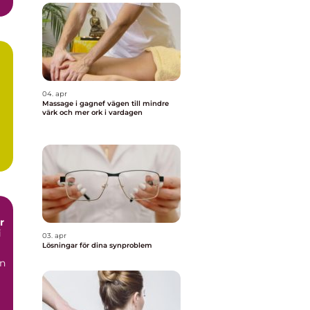
.
04. apr
Massage i gagnef vägen till mindre
värk och mer ork i vardagen
i
03. apr
Lösningar för dina synproblem
en