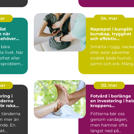
ar län...
ömma muskler. De
vil...
mar
04. mar
ist
Naprapat i kungälv
är
kunskap, trygghet
behöver
och effektiv
ell hjälp
smärtlindring
 bära
Smärta i rygg, nacke
 livet. När
eller axlar påverkar
elhet eller
snabbt både humör,
gsproblem
sömn och ork. Mång
erkas allt...
biter ihop länge, t...
mar
03. mar
ring i
Fotvård i borlänge
en investering i hel
ör raka
kroppens
h bättre
välmående
a tänderna
Fötterna bär oss
m mer än
genom vardagen,
ende. En
men hamnar ofta
kt
längst ned på