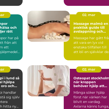
ringsbehan
prioriteringslistan.
...
Många väntar med...
mar
02. mar
mpor
Massage malmö en
 hälsa och
praktisk guide till
jer rätt
avslappning och
återhämtning
por har på
Massage har gått frå
tt från att
att vara en lyx vid
m ett
enstaka tillfällen till
hjälpmedel
att bli en självklar de
 en vardag...
av många ...
mar
02. mar
 i lund så
Osteopat stockhol
l hjälpa
när kroppen
, oro och
behöver hjälp att
hitta balans
pi handlar
Många söker hjälp
stå sig själv
först när värken har
ntera
blivit en vardag.
h hitta nya
Axlarna känns tunga,