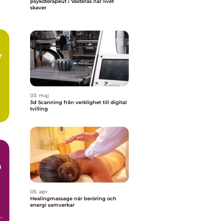
psykoterapeut i Västerås när livet
skaver
r
03. maj
3d Scanning från verklighet till digital
tvilling
a
05. apr
Healingmassage när beröring och
energi samverkar
.