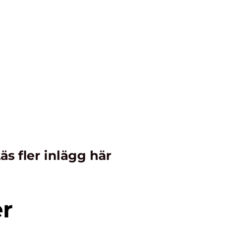
äs fler inlägg här
er