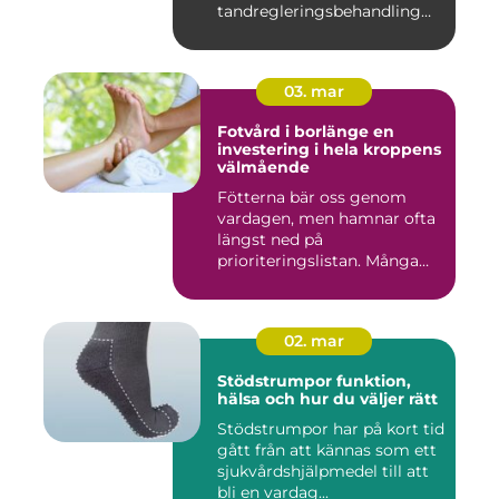
tandregleringsbehandling
kan g...
03. mar
Fotvård i borlänge en
investering i hela kroppens
välmående
Fötterna bär oss genom
vardagen, men hamnar ofta
längst ned på
prioriteringslistan. Många
väntar med...
02. mar
Stödstrumpor funktion,
hälsa och hur du väljer rätt
Stödstrumpor har på kort tid
gått från att kännas som ett
sjukvårdshjälpmedel till att
bli en vardag...