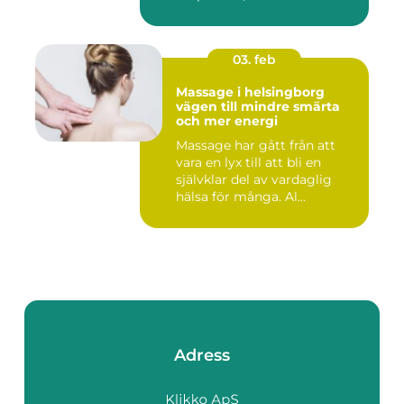
03. feb
Massage i helsingborg
vägen till mindre smärta
och mer energi
Massage har gått från att
vara en lyx till att bli en
självklar del av vardaglig
hälsa för många. Al...
Adress