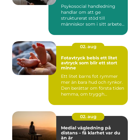
Psykosocial handledning
handlar om att ge
strukturerat stöd till
människor som i sitt arbete
möter a...
02. aug
Fotavtryck bebis ett litet
avtryck som blir ett stort
minne
Ett litet barns fot rymmer
mer än bara hud och rynkor.
Den berättar om första tiden
hemma, om tryggh...
02. aug
Medial vägledning på
distans – få klarhet var du
än är