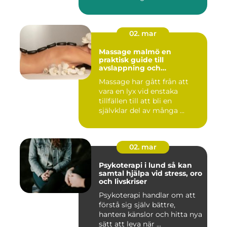
02. mar
Massage malmö en
praktisk guide till
avslappning och
återhämtning
Massage har gått från att
vara en lyx vid enstaka
tillfällen till att bli en
självklar del av många ...
02. mar
Psykoterapi i lund så kan
samtal hjälpa vid stress, oro
och livskriser
Psykoterapi handlar om att
förstå sig själv bättre,
hantera känslor och hitta nya
sätt att leva när ...