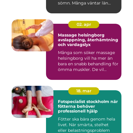
sömn. Många väntar län...
02. apr
Massage helsingborg
avslappning, återhämtning
och vardagslyx
Många som söker massage
helsingborg vill ha mer än
bara en snabb behandling för
ömma muskler. De vil...
18. mar
Fotspecialist stockholm när
fötterna behöver
professionell hjälp
Fötter ska bära genom hela
livet. När smärta, stelhet
eller belastningsproblem