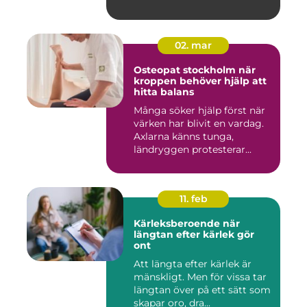
02. mar
Osteopat stockholm när
kroppen behöver hjälp att
hitta balans
Många söker hjälp först när
värken har blivit en vardag.
Axlarna känns tunga,
ländryggen protesterar...
11. feb
Kärleksberoende när
längtan efter kärlek gör
ont
Att längta efter kärlek är
mänskligt. Men för vissa tar
längtan över på ett sätt som
skapar oro, dra...