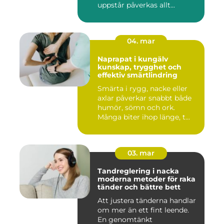
uppstår påverkas allt...
04. mar
Naprapat i kungälv
kunskap, trygghet och
effektiv smärtlindring
Smärta i rygg, nacke eller
axlar påverkar snabbt både
humör, sömn och ork.
Många biter ihop länge, t...
03. mar
Tandreglering i nacka
moderna metoder för raka
tänder och bättre bett
Att justera tänderna handlar
om mer än ett fint leende.
En genomtänkt