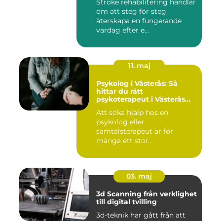
Stroke rehabilitering handlar
om att steg för steg
återskapa en fungerande
vardag efter e...
11. maj
Psykolog i Västerås: Så
hittar du rätt
psykoterapeut i Västerås
när livet skaver
Att söka hjälp hos en
psykolog eller
samtalsterapeut är för
många ett stor...
03. maj
3d Scanning från verklighet
till digital tvilling
3d-teknik har gått från att