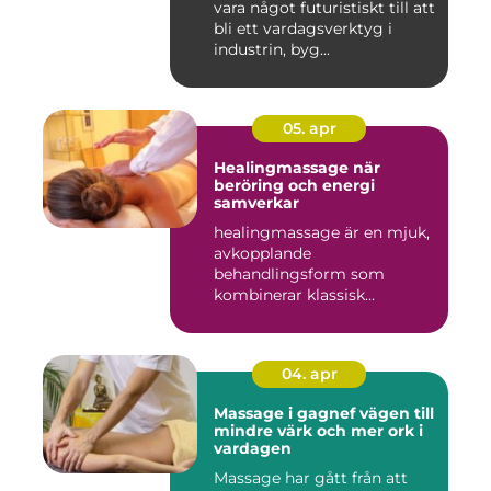
vara något futuristiskt till att
bli ett vardagsverktyg i
industrin, byg...
05. apr
Healingmassage när
beröring och energi
samverkar
healingmassage är en mjuk,
avkopplande
behandlingsform som
kombinerar klassisk
massage med energibas...
04. apr
Massage i gagnef vägen till
mindre värk och mer ork i
vardagen
Massage har gått från att