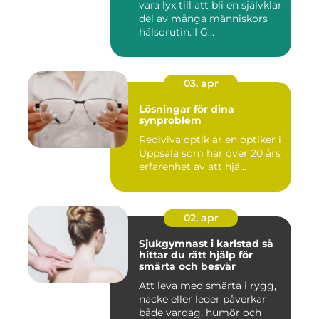
vara lyx till att bli en självklar
del av många människors
hälsorutin. I G...
03. apr
Lösningar för dina
synproblem
Rediviva optik är en optiker i
Uppsala som har över 20 års
erfarenhet av att hjä...
02. apr
Sjukgymnast i karlstad så
hittar du rätt hjälp för
smärta och besvär
Att leva med smärta i rygg,
nacke eller leder påverkar
både vardag, humör och