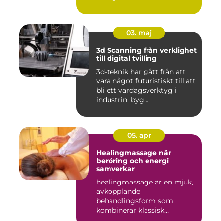
03. maj
3d Scanning från verklighet
till digital tvilling
3d-teknik har gått från att
vara något futuristiskt till att
bli ett vardagsverktyg i
industrin, byg...
05. apr
Healingmassage när
beröring och energi
samverkar
healingmassage är en mjuk,
avkopplande
behandlingsform som
kombinerar klassisk
massage med energibas...