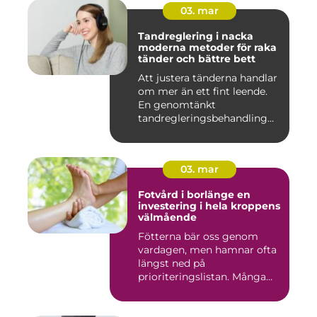
03. mar
Tandreglering i nacka
moderna metoder för raka
tänder och bättre bett
Att justera tänderna handlar
om mer än ett fint leende.
En genomtänkt
tandregleringsbehandling
kan g...
03. mar
Fotvård i borlänge en
investering i hela kroppens
välmående
Fötterna bär oss genom
vardagen, men hamnar ofta
längst ned på
prioriteringslistan. Många
väntar med...