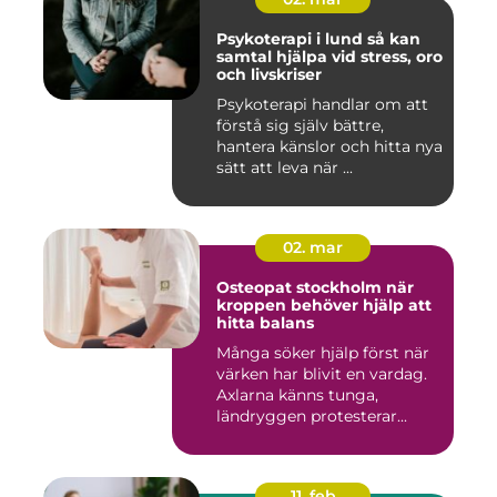
Psykoterapi i lund så kan
samtal hjälpa vid stress, oro
och livskriser
Psykoterapi handlar om att
förstå sig själv bättre,
hantera känslor och hitta nya
sätt att leva när ...
02. mar
Osteopat stockholm när
kroppen behöver hjälp att
hitta balans
Många söker hjälp först när
värken har blivit en vardag.
Axlarna känns tunga,
ländryggen protesterar...
11. feb