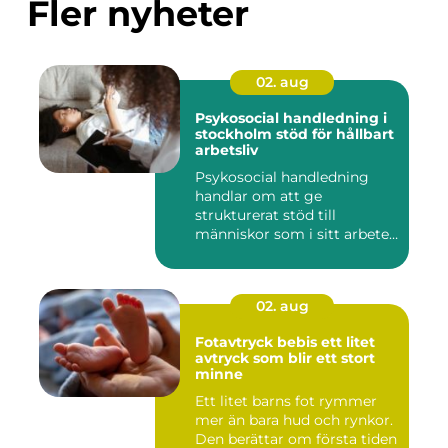
Fler nyheter
02. aug
Psykosocial handledning i
stockholm stöd för hållbart
arbetsliv
Psykosocial handledning
handlar om att ge
strukturerat stöd till
människor som i sitt arbete
möter a...
02. aug
Fotavtryck bebis ett litet
avtryck som blir ett stort
minne
Ett litet barns fot rymmer
mer än bara hud och rynkor.
Den berättar om första tiden