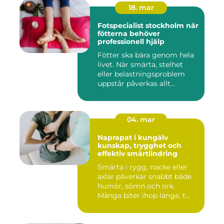
18. mar
Fotspecialist stockholm när
fötterna behöver
professionell hjälp
Fötter ska bära genom hela
livet. När smärta, stelhet
eller belastningsproblem
uppstår påverkas allt...
04. mar
Naprapat i kungälv
kunskap, trygghet och
effektiv smärtlindring
Smärta i rygg, nacke eller
axlar påverkar snabbt både
humör, sömn och ork.
Många biter ihop länge, t...