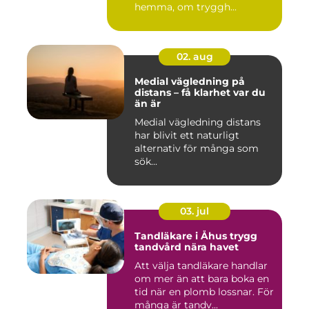
hemma, om tryggh...
02. aug
Medial vägledning på
distans – få klarhet var du
än är
Medial vägledning distans
har blivit ett naturligt
alternativ för många som
sök...
03. jul
Tandläkare i Åhus trygg
tandvård nära havet
Att välja tandläkare handlar
om mer än att bara boka en
tid när en plomb lossnar. För
många är tandv...