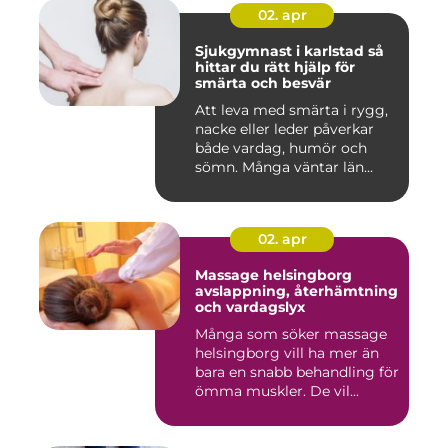
02. apr
Sjukgymnast i karlstad så
hittar du rätt hjälp för
smärta och besvär
Att leva med smärta i rygg,
nacke eller leder påverkar
både vardag, humör och
sömn. Många väntar län...
02. apr
Massage helsingborg
avslappning, återhämtning
och vardagslyx
Många som söker massage
helsingborg vill ha mer än
bara en snabb behandling för
ömma muskler. De vil...