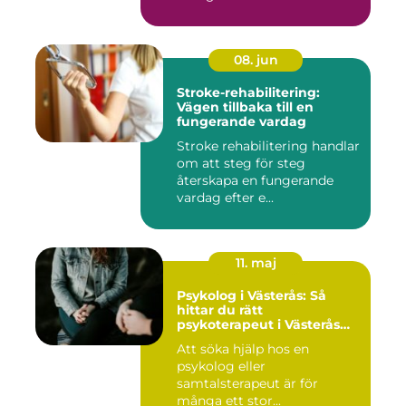
08. jun
Stroke-rehabilitering:
Vägen tillbaka till en
fungerande vardag
Stroke rehabilitering handlar
om att steg för steg
återskapa en fungerande
vardag efter e...
11. maj
Psykolog i Västerås: Så
hittar du rätt
psykoterapeut i Västerås
när livet skaver
Att söka hjälp hos en
psykolog eller
samtalsterapeut är för
många ett stor...