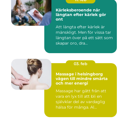
Kärleksberoende när
längtan efter kärlek gör
ont
Att längta efter kärlek är
mänskligt. Men för vissa tar
längtan över på ett sätt som
skapar oro, dra...
03. feb
Massage i helsingborg
vägen till mindre smärta
och mer energi
Massage har gått från att
vara en lyx till att bli en
självklar del av vardaglig
hälsa för många. Al...