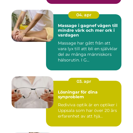
04. apr
Massage i gagnef vägen till
mindre värk och mer ork i
vardagen
Massage har gått från att
vara lyx till att bli en självklar
del av många människors
hälsorutin. I G...
03. apr
Lösningar för dina
synproblem
Rediviva optik är en optiker i
Uppsala som har över 20 års
erfarenhet av att hjä...