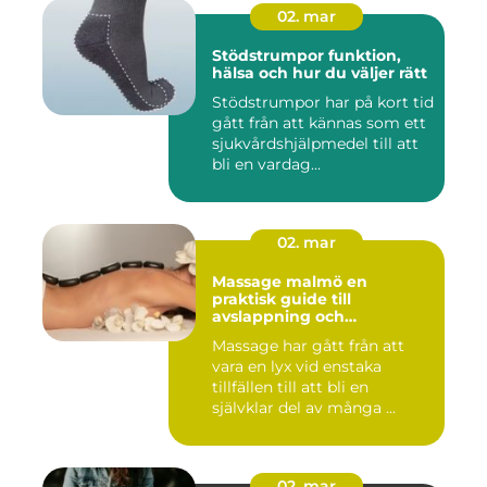
02. mar
Stödstrumpor funktion,
hälsa och hur du väljer rätt
Stödstrumpor har på kort tid
gått från att kännas som ett
sjukvårdshjälpmedel till att
bli en vardag...
02. mar
Massage malmö en
praktisk guide till
avslappning och
återhämtning
Massage har gått från att
vara en lyx vid enstaka
tillfällen till att bli en
självklar del av många ...
02. mar