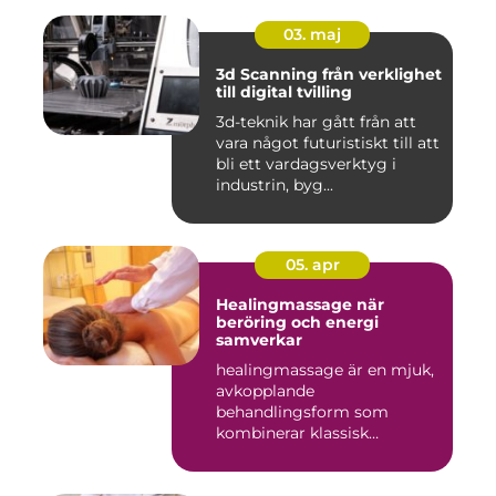
03. maj
3d Scanning från verklighet
till digital tvilling
3d-teknik har gått från att
vara något futuristiskt till att
bli ett vardagsverktyg i
industrin, byg...
05. apr
Healingmassage när
beröring och energi
samverkar
healingmassage är en mjuk,
avkopplande
behandlingsform som
kombinerar klassisk
massage med energibas...