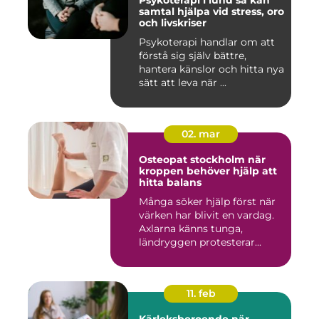
Psykoterapi i lund så kan
samtal hjälpa vid stress, oro
och livskriser
Psykoterapi handlar om att
förstå sig själv bättre,
hantera känslor och hitta nya
sätt att leva när ...
02. mar
Osteopat stockholm när
kroppen behöver hjälp att
hitta balans
Många söker hjälp först när
värken har blivit en vardag.
Axlarna känns tunga,
ländryggen protesterar...
11. feb