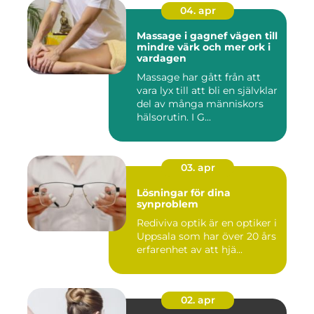
04. apr
Massage i gagnef vägen till
mindre värk och mer ork i
vardagen
Massage har gått från att
vara lyx till att bli en självklar
del av många människors
hälsorutin. I G...
03. apr
Lösningar för dina
synproblem
Rediviva optik är en optiker i
Uppsala som har över 20 års
erfarenhet av att hjä...
02. apr