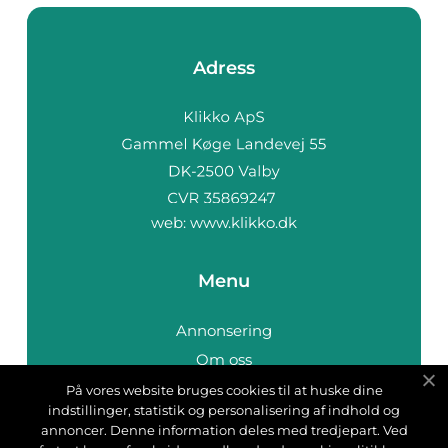
Adress
web:
www.klikko.dk
Menu
Annonsering
Om oss
Cookies
På vores website bruges cookies til at huske dine
indstillinger, statistik og personalisering af indhold og
Kontakta oss
annoncer. Denne information deles med tredjepart. Ved
Sitemap