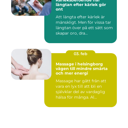
Kärleksberoende när
längtan efter kärlek gör
ont
Att längta efter kärlek är
mänskligt. Men för vissa tar
längtan över på ett sätt som
skapar oro, dra...
03. feb
Massage i helsingborg
vägen till mindre smärta
och mer energi
Massage har gått från att
vara en lyx till att bli en
självklar del av vardaglig
hälsa för många. Al...