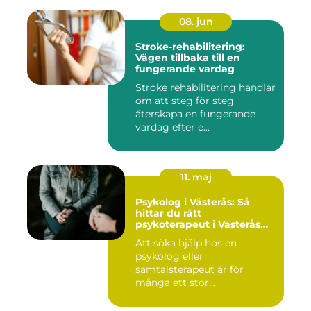
08. jun
Stroke-rehabilitering:
Vägen tillbaka till en
fungerande vardag
Stroke rehabilitering handlar
om att steg för steg
återskapa en fungerande
vardag efter e...
11. maj
Psykolog i Västerås: Så
hittar du rätt
psykoterapeut i Västerås
när livet skaver
Att söka hjälp hos en
psykolog eller
samtalsterapeut är för
många ett stor...