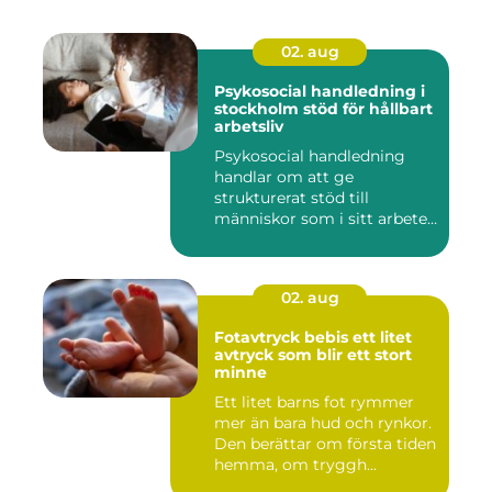
02. aug
Psykosocial handledning i
stockholm stöd för hållbart
arbetsliv
Psykosocial handledning
handlar om att ge
strukturerat stöd till
människor som i sitt arbete
möter a...
02. aug
Fotavtryck bebis ett litet
avtryck som blir ett stort
minne
Ett litet barns fot rymmer
mer än bara hud och rynkor.
Den berättar om första tiden
hemma, om tryggh...