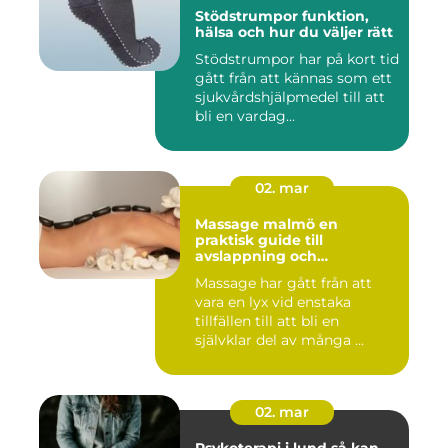
Stödstrumpor funktion,
hälsa och hur du väljer rätt
Stödstrumpor har på kort tid
gått från att kännas som ett
sjukvårdshjälpmedel till att
bli en vardag...
02. mar
Massage malmö en
praktisk guide till
avslappning och
återhämtning
Massage har gått från att
vara en lyx vid enstaka
tillfällen till att bli en
självklar del av många ...
02. mar