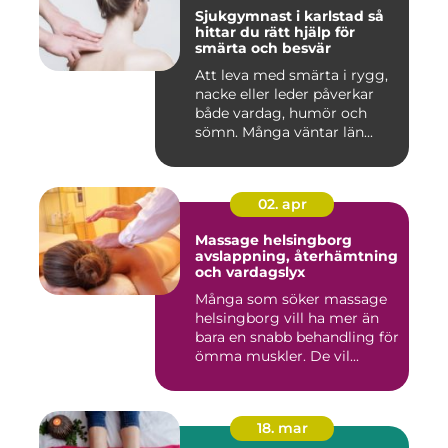
Sjukgymnast i karlstad så
hittar du rätt hjälp för
smärta och besvär
Att leva med smärta i rygg,
nacke eller leder påverkar
både vardag, humör och
sömn. Många väntar län...
02. apr
Massage helsingborg
avslappning, återhämtning
och vardagslyx
Många som söker massage
helsingborg vill ha mer än
bara en snabb behandling för
ömma muskler. De vil...
18. mar