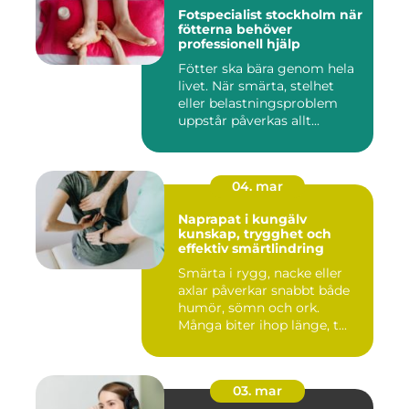
Fotspecialist stockholm när
fötterna behöver
professionell hjälp
Fötter ska bära genom hela
livet. När smärta, stelhet
eller belastningsproblem
uppstår påverkas allt...
04. mar
Naprapat i kungälv
kunskap, trygghet och
effektiv smärtlindring
Smärta i rygg, nacke eller
axlar påverkar snabbt både
humör, sömn och ork.
Många biter ihop länge, t...
03. mar