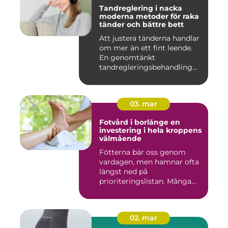
Tandreglering i nacka
moderna metoder för raka
tänder och bättre bett
Att justera tänderna handlar
om mer än ett fint leende.
En genomtänkt
tandregleringsbehandling
kan g...
03. mar
Fotvård i borlänge en
investering i hela kroppens
välmående
Fötterna bär oss genom
vardagen, men hamnar ofta
längst ned på
prioriteringslistan. Många
väntar med...
02. mar