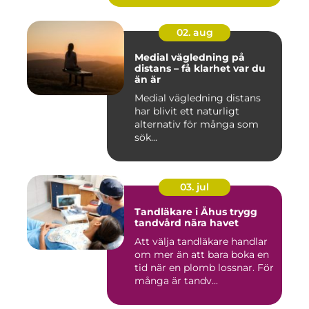
02. aug
Medial vägledning på
distans – få klarhet var du
än är
Medial vägledning distans
har blivit ett naturligt
alternativ för många som
sök...
03. jul
Tandläkare i Åhus trygg
tandvård nära havet
Att välja tandläkare handlar
om mer än att bara boka en
tid när en plomb lossnar. För
många är tandv...