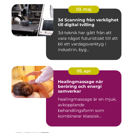
03. maj
3d Scanning från verklighet
till digital tvilling
3d-teknik har gått från att
vara något futuristiskt till att
bli ett vardagsverktyg i
industrin, byg...
05. apr
Healingmassage när
beröring och energi
samverkar
healingmassage är en mjuk,
avkopplande
behandlingsform som
kombinerar klassisk
massage med energibas...