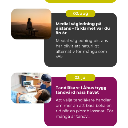
02. aug
Medial vägledning på
distans – få klarhet var du
än är
Medial vägledning distans
har blivit ett naturligt
alternativ för många som
sök...
03. jul
Tandläkare i Åhus trygg
tandvård nära havet
Att välja tandläkare handlar
om mer än att bara boka en
tid när en plomb lossnar. För
många är tandv...