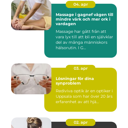
04. apr
Massage i gagnef vägen till
mindre värk och mer ork i
vardagen
Massage har gått från att
vara lyx till att bli en självklar
del av många människors
hälsorutin. I G...
03. apr
Lösningar för dina
synproblem
Rediviva optik är en optiker i
Uppsala som har över 20 års
erfarenhet av att hjä...
02. apr