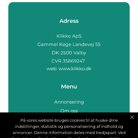
Adress
web:
www.klikko.dk
Menu
Annonsering
Om oss
Cookies
På vores website bruges cookies til at huske dine
indstillinger, statistik og personalisering af indhold og
Kontakta oss
annoncer. Denne information deles med tredjepart. Ved
Sitemap