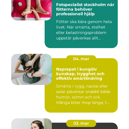
Fotspecialist stockholm när
fötterna behöver
professionell hjälp
Fötter ska bära genom hela
livet. När smärta, stelhet
eller belastningsproblem
uppstår påverkas allt...
04. mar
Naprapat i kungälv
kunskap, trygghet och
effektiv smärtlindring
Smärta i rygg, nacke eller
axlar påverkar snabbt både
humör, sömn och ork.
Många biter ihop länge, t...
03. mar