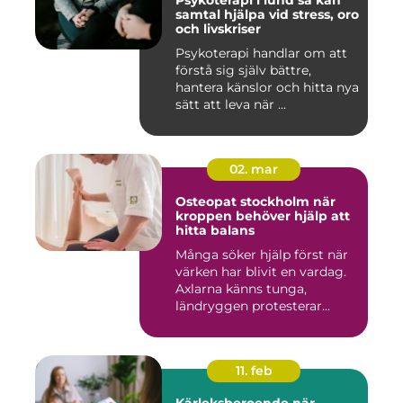
Psykoterapi i lund så kan
samtal hjälpa vid stress, oro
och livskriser
Psykoterapi handlar om att
förstå sig själv bättre,
hantera känslor och hitta nya
sätt att leva när ...
02. mar
Osteopat stockholm när
kroppen behöver hjälp att
hitta balans
Många söker hjälp först när
värken har blivit en vardag.
Axlarna känns tunga,
ländryggen protesterar...
11. feb