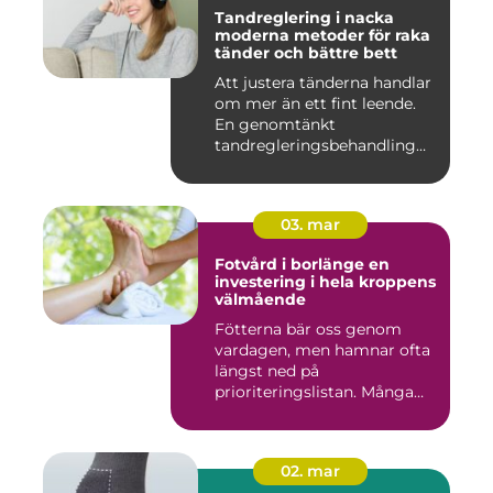
Tandreglering i nacka
moderna metoder för raka
tänder och bättre bett
Att justera tänderna handlar
om mer än ett fint leende.
En genomtänkt
tandregleringsbehandling
kan g...
03. mar
Fotvård i borlänge en
investering i hela kroppens
välmående
Fötterna bär oss genom
vardagen, men hamnar ofta
längst ned på
prioriteringslistan. Många
väntar med...
02. mar