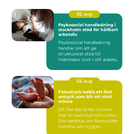
02. aug
Psykosocial handledning i
stockholm stöd för hållbart
arbetsliv
Psykosocial handledning
handlar om att ge
strukturerat stöd till
människor som i sitt arbete
möter a...
02. aug
Fotavtryck bebis ett litet
avtryck som blir ett stort
minne
Ett litet barns fot rymmer
mer än bara hud och rynkor.
Den berättar om första tiden
hemma, om tryggh...