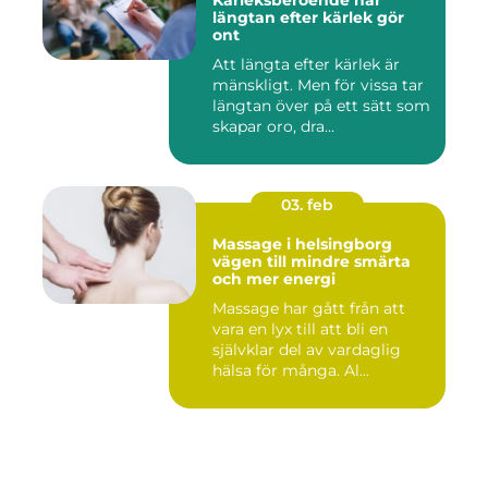
Kärleksberoende när
längtan efter kärlek gör
ont
Att längta efter kärlek är
mänskligt. Men för vissa tar
längtan över på ett sätt som
skapar oro, dra...
03. feb
Massage i helsingborg
vägen till mindre smärta
och mer energi
Massage har gått från att
vara en lyx till att bli en
självklar del av vardaglig
hälsa för många. Al...