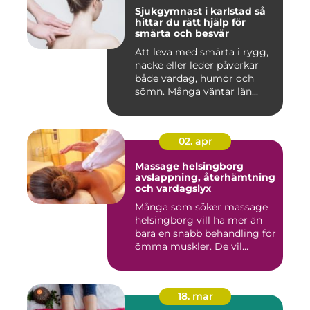
Sjukgymnast i karlstad så
hittar du rätt hjälp för
smärta och besvär
Att leva med smärta i rygg,
nacke eller leder påverkar
både vardag, humör och
sömn. Många väntar län...
02. apr
Massage helsingborg
avslappning, återhämtning
och vardagslyx
Många som söker massage
helsingborg vill ha mer än
bara en snabb behandling för
ömma muskler. De vil...
18. mar