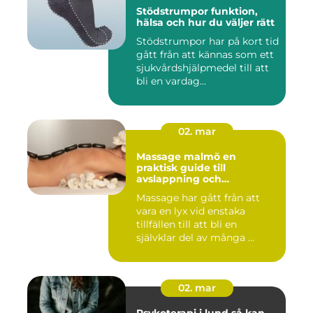
Stödstrumpor funktion,
hälsa och hur du väljer rätt
Stödstrumpor har på kort tid
gått från att kännas som ett
sjukvårdshjälpmedel till att
bli en vardag...
02. mar
Massage malmö en
praktisk guide till
avslappning och
återhämtning
Massage har gått från att
vara en lyx vid enstaka
tillfällen till att bli en
självklar del av många ...
02. mar