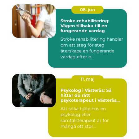
08. jun
Stroke-rehabilitering:
Vägen tillbaka till en
fungerande vardag
Stroke rehabilitering handlar
om att steg för steg
återskapa en fungerande
vardag efter e...
11. maj
Psykolog i Västerås: Så
hittar du rätt
psykoterapeut i Västerås
när livet skaver
Att söka hjälp hos en
psykolog eller
samtalsterapeut är för
många ett stor...