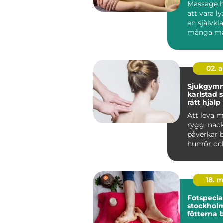
Massage h
att vara lyx
en självkla
många mä
hälsorutin. 
02. 
Sjukgymn
karlstad så hittar du
rätt hjälp
och besvä
Att leva 
rygg, nack
påverkar 
humör oc
Många vänt
18. 
Fotspecial
stockholm n
fötterna 
profession