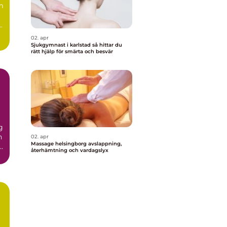
m
.
02. apr
Sjukgymnast i karlstad så hittar du
rätt hjälp för smärta och besvär
g
n
02. apr
Massage helsingborg avslappning,
r
återhämtning och vardagslyx