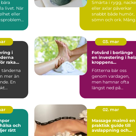
 bära
Smärta i rygg, nacke
 livet. När
eller axlar påverkar
elhet eller
snabbt både humör,
gsproblem
sömn och ork. Mång
erkas allt...
biter ihop länge, t...
mar
03. mar
ring i
Fotvård i borlänge
en investering i hel
ör raka
kroppens
h bättre
välmående
a tänderna
Fötterna bär oss
m mer än
genom vardagen,
ende. En
men hamnar ofta
kt
längst ned på
ringsbehan
prioriteringslistan.
...
Många väntar med...
mar
02. mar
mpor
Massage malmö en
 hälsa och
praktisk guide till
jer rätt
avslappning och
återhämtning