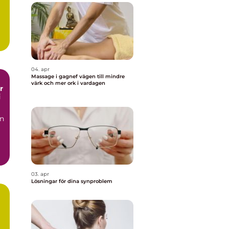
04. apr
Massage i gagnef vägen till mindre
värk och mer ork i vardagen
i
en
03. apr
Lösningar för dina synproblem