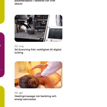
psykoterapeut i Västerås när livet
skaver
a
03. maj
3d Scanning från verklighet till digital
tvilling
.
.
05. apr
Healingmassage när beröring och
energi samverkar