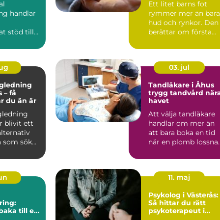
al
Ett litet barns fot
ng handlar
rymmer mer än bara
hud och rynkor. Den
t stöd till
berättar om första
 som i sitt
tiden hemma, om
er a...
tryggh...
aug
03. jul
ägledning
Tandläkare i Åhus
 – få
trygg tandvård när
ar du än är
havet
gledning
Att välja tandläkare
 blivit ett
handlar om mer än
alternativ
att bara boka en tid
 som sök...
när en plomb lossnar
För många är tandv..
jun
11. maj
Psykolog i Västerås:
ring:
Så hittar du rätt
baka till en
psykoterapeut i
de vardag
Västerås när livet