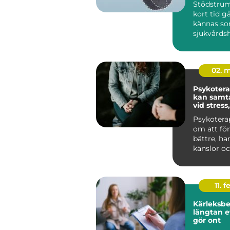
Stödstrum
kort tid gå
kännas so
sjukvårds
till att bli
02. 
Psykoterapi
kan samta
vid stress
livskriser
Psykotera
om att för
bättre, ha
känslor oc
sätt att lev
11. f
Kärleksber
längtan e
gör ont