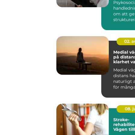
Psykosoci
handledni
om att ge
strukturera
människor
arbete möt
02. 
Medial v
på distans
klarhet v
Medial vä
distans har
naturligt 
för många
08. 
Stroke-
rehabilite
Vägen till
fungeran