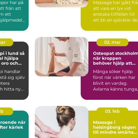
por har på
Massage har gått frå
tt från att
att vara en lyx vid
m ett
enstaka tillfällen till
hjälpmedel
att bli en självklar de
 en vardag...
av många ...
mar
02. mar
 i lund så
Osteopat stockhol
l hjälpa
när kroppen
, oro och
behöver hjälp att
hitta balans
pi handlar
Många söker hjälp
stå sig själv
först när värken har
ntera
blivit en vardag.
h hitta nya
Axlarna känns tunga,
a när ...
ländryggen
protesterar...
eb
03. feb
oende när
Massage i
fter kärlek
helsingborg vägen
till mindre smärta
och mer energi