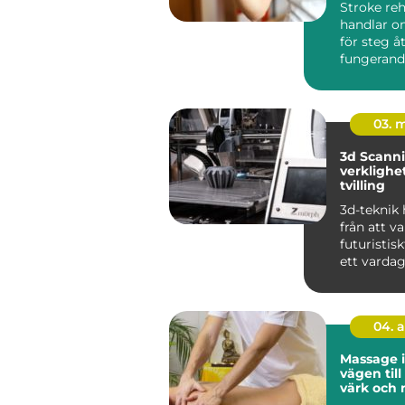
Stroke reh
handlar o
för steg å
fungerand
efter e...
03. 
3d Scanning 
verklighet 
tvilling
3d-teknik 
från att v
futuristiskt
ett vardag
industrin, 
04. 
Massage 
vägen til
värk och 
vardagen