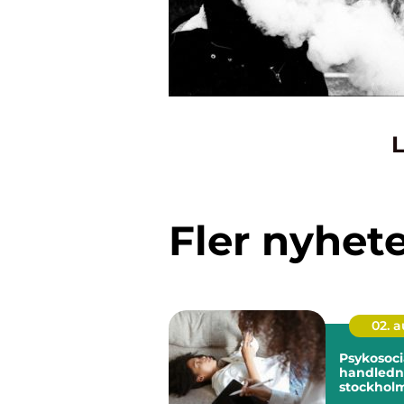
L
Fler nyhet
02. 
Psykosoci
handledni
stockholm stöd f
hållbart a