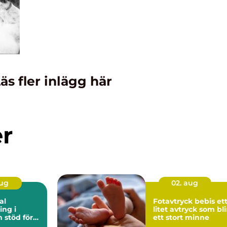
äs fler inlägg här
er
aug
02. aug
al
Fotavtryck bebis ett
ng i
litet avtryck som bli
ör
ett stort minne
rbetsliv