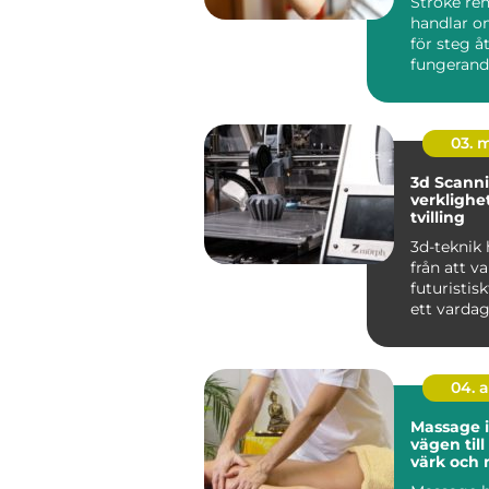
Stroke reh
handlar o
för steg å
fungerand
efter e...
03. 
3d Scanning 
verklighet 
tvilling
3d-teknik 
från att v
futuristiskt
ett vardag
industrin, 
04. 
Massage 
vägen til
värk och 
vardagen