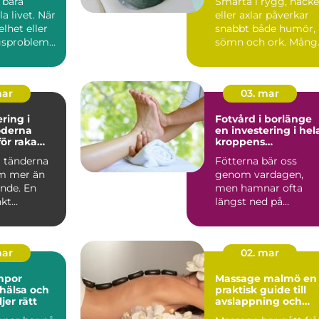
 bära
Smärta i rygg, nacke
 livet. När
eller axlar påverkar
elhet eller
snabbt både humör,
gsproblem
sömn och ork. Mång
erkas allt...
biter ihop länge, t...
mar
03. mar
ring i
Fotvård i borlänge
en investering i hel
ör raka
kroppens
h bättre
välmående
a tänderna
Fötterna bär oss
m mer än
genom vardagen,
ende. En
men hamnar ofta
kt
längst ned på
ringsbehan
prioriteringslistan.
...
Många väntar med...
mar
02. mar
mpor
Massage malmö en
 hälsa och
praktisk guide till
jer rätt
avslappning och
återhämtning