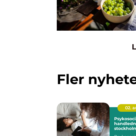
L
Fler nyhet
02. 
Psykosoci
handledni
stockholm stöd f
hållbart a