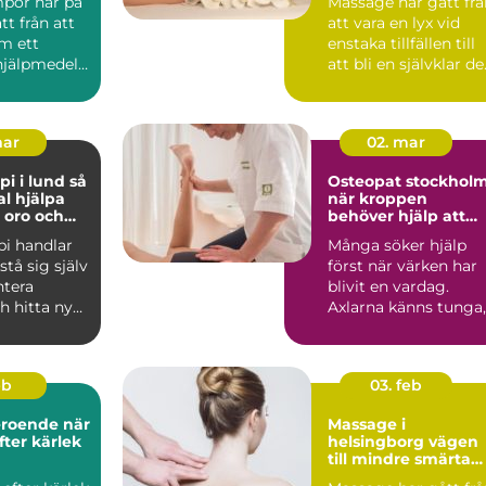
por har på
Massage har gått frå
tt från att
att vara en lyx vid
m ett
enstaka tillfällen till
hjälpmedel
att bli en självklar de
 en vardag...
av många ...
mar
02. mar
 i lund så
Osteopat stockhol
l hjälpa
när kroppen
, oro och
behöver hjälp att
hitta balans
pi handlar
Många söker hjälp
stå sig själv
först när värken har
ntera
blivit en vardag.
h hitta nya
Axlarna känns tunga,
a när ...
ländryggen
protesterar...
eb
03. feb
oende när
Massage i
fter kärlek
helsingborg vägen
till mindre smärta
och mer energi