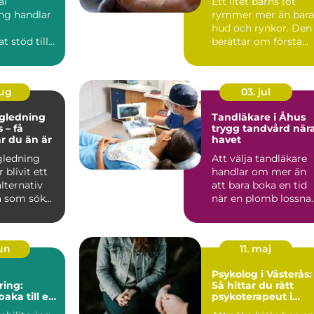
al
Ett litet barns fot
ng handlar
rymmer mer än bara
hud och rynkor. Den
t stöd till
berättar om första
 som i sitt
tiden hemma, om
er a...
tryggh...
aug
03. jul
ägledning
Tandläkare i Åhus
 – få
trygg tandvård när
ar du än är
havet
gledning
Att välja tandläkare
 blivit ett
handlar om mer än
alternativ
att bara boka en tid
 som sök...
när en plomb lossnar
För många är tandv..
jun
11. maj
Psykolog i Västerås:
ring:
Så hittar du rätt
baka till en
psykoterapeut i
de vardag
Västerås när livet