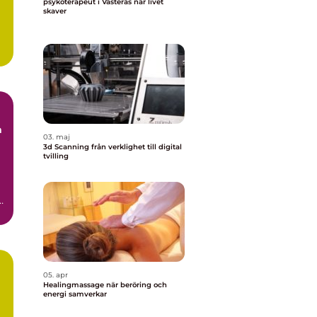
psykoterapeut i Västerås när livet
skaver
a
03. maj
3d Scanning från verklighet till digital
tvilling
.
.
05. apr
Healingmassage när beröring och
energi samverkar