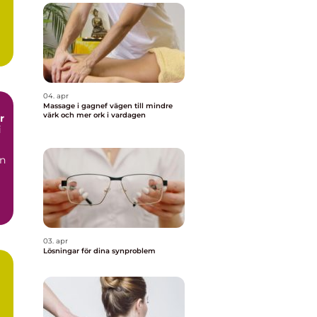
04. apr
Massage i gagnef vägen till mindre
värk och mer ork i vardagen
i
en
03. apr
Lösningar för dina synproblem