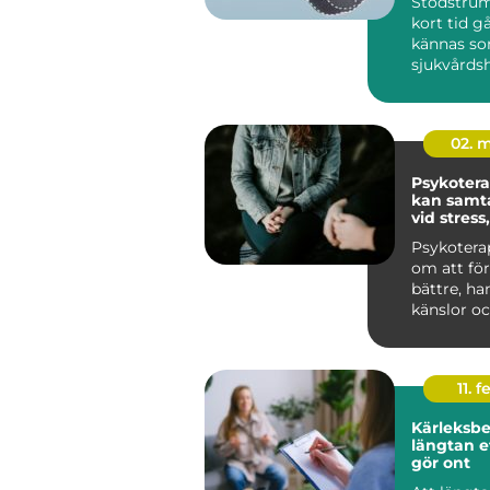
Stödstrum
kort tid gå
kännas so
sjukvårds
till att bli
02. 
Psykoterapi
kan samta
vid stress
livskriser
Psykotera
om att för
bättre, ha
känslor oc
sätt att lev
11. f
Kärleksber
längtan e
gör ont