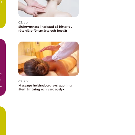
m
.
02. apr
Sjukgymnast i karlstad så hittar du
rätt hjälp för smärta och besvär
g
n
02. apr
r
Massage helsingborg avslappning,
återhämtning och vardagslyx