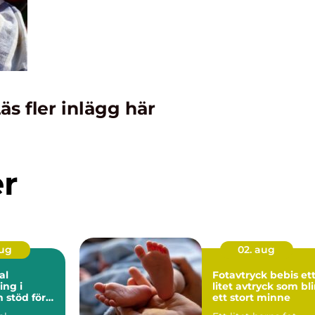
äs fler inlägg här
er
aug
02. aug
al
Fotavtryck bebis ett
ng i
litet avtryck som bli
ör
ett stort minne
rbetsliv