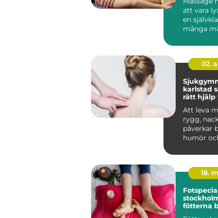
Massage h
att vara lyx
en självkla
många mä
hälsorutin. 
02. 
Sjukgymn
karlstad så hittar du
rätt hjälp
och besvä
Att leva 
rygg, nack
påverkar 
humör oc
Många vänt
18. 
Fotspecial
stockholm n
fötterna 
profession