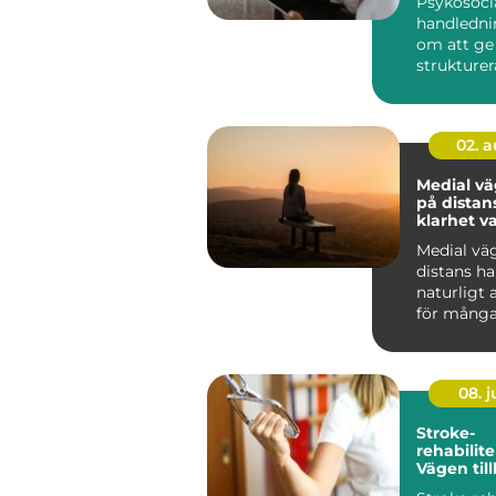
Psykosoci
handledni
om att ge
strukturera
människor
arbete möt
02. 
Medial v
på distans
klarhet v
Medial vä
distans har
naturligt 
för många
08. 
Stroke-
rehabilite
Vägen till
fungeran