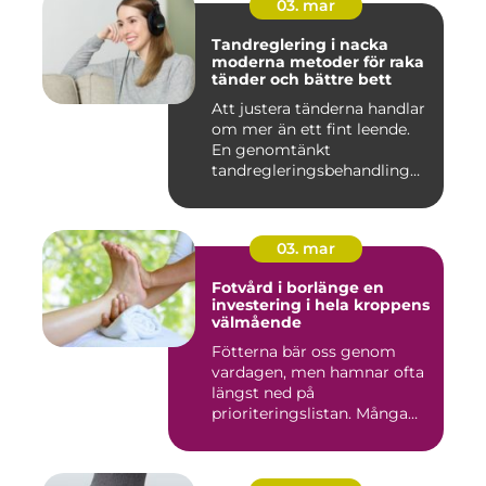
03. mar
Tandreglering i nacka
moderna metoder för raka
tänder och bättre bett
Att justera tänderna handlar
om mer än ett fint leende.
En genomtänkt
tandregleringsbehandling
kan g...
03. mar
Fotvård i borlänge en
investering i hela kroppens
välmående
Fötterna bär oss genom
vardagen, men hamnar ofta
längst ned på
prioriteringslistan. Många
väntar med...