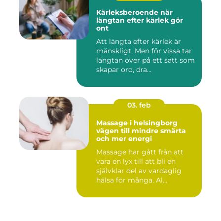
Kärleksberoende när
längtan efter kärlek gör
ont
Att längta efter kärlek är
mänskligt. Men för vissa tar
längtan över på ett sätt som
skapar oro, dra...
03. feb
Massage i helsingborg
vägen till mindre smärta
och mer energi
Massage har gått från att
vara en lyx till att bli en
självklar del av vardaglig
hälsa för många. Al...