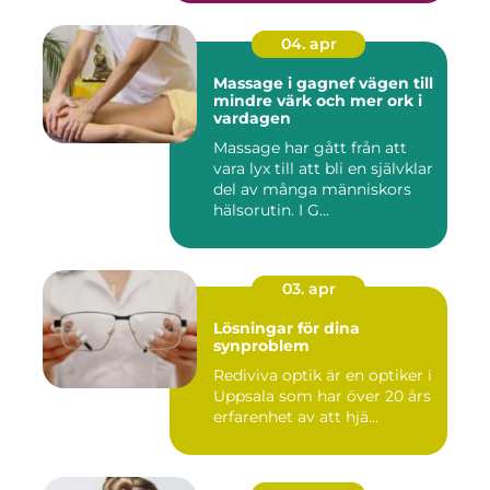
04. apr
Massage i gagnef vägen till
mindre värk och mer ork i
vardagen
Massage har gått från att
vara lyx till att bli en självklar
del av många människors
hälsorutin. I G...
03. apr
Lösningar för dina
synproblem
Rediviva optik är en optiker i
Uppsala som har över 20 års
erfarenhet av att hjä...