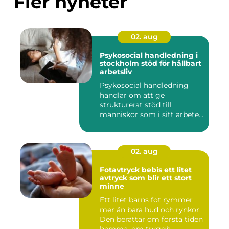
Fler nyheter
02. aug
Psykosocial handledning i
stockholm stöd för hållbart
arbetsliv
Psykosocial handledning
handlar om att ge
strukturerat stöd till
människor som i sitt arbete
möter a...
02. aug
Fotavtryck bebis ett litet
avtryck som blir ett stort
minne
Ett litet barns fot rymmer
mer än bara hud och rynkor.
Den berättar om första tiden