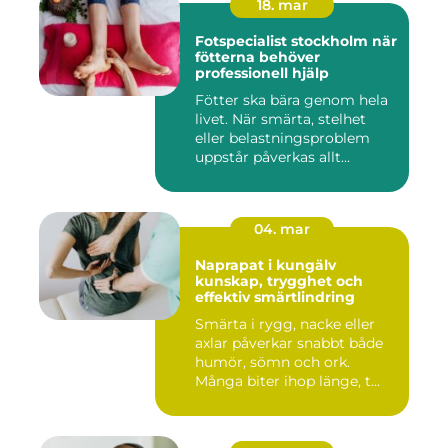
18. mar
Fotspecialist stockholm när
fötterna behöver
professionell hjälp
Fötter ska bära genom hela
livet. När smärta, stelhet
eller belastningsproblem
uppstår påverkas allt...
04. mar
Naprapat i kungälv
kunskap, trygghet och
effektiv smärtlindring
Smärta i rygg, nacke eller
axlar påverkar snabbt både
humör, sömn och ork.
Många biter ihop länge, t...