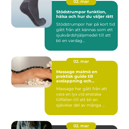
02. mar
Stödstrumpor funktion,
hälsa och hur du väljer rätt
Stödstrumpor har på kort tid
gått från att kännas som ett
sjukvårdshjälpmedel till att
bli en vardag...
02. mar
Massage malmö en
praktisk guide till
avslappning och
återhämtning
Massage har gått från att
vara en lyx vid enstaka
tillfällen till att bli en
självklar del av många ...
02. mar