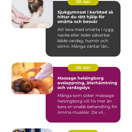
02. apr
Sjukgymnast i karlstad så
hittar du rätt hjälp för
smärta och besvär
Att leva med smärta i rygg,
nacke eller leder påverkar
både vardag, humör och
sömn. Många väntar län...
02. apr
Massage helsingborg
avslappning, återhämtning
och vardagslyx
Många som söker massage
helsingborg vill ha mer än
bara en snabb behandling för
ömma muskler. De vil...