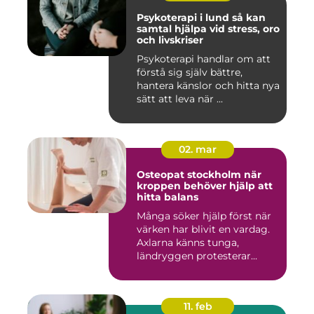
Psykoterapi i lund så kan
samtal hjälpa vid stress, oro
och livskriser
Psykoterapi handlar om att
förstå sig själv bättre,
hantera känslor och hitta nya
sätt att leva när ...
02. mar
Osteopat stockholm när
kroppen behöver hjälp att
hitta balans
Många söker hjälp först när
värken har blivit en vardag.
Axlarna känns tunga,
ländryggen protesterar...
11. feb