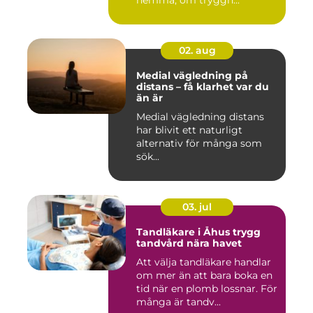
hemma, om tryggh...
02. aug
Medial vägledning på
distans – få klarhet var du
än är
Medial vägledning distans
har blivit ett naturligt
alternativ för många som
sök...
03. jul
Tandläkare i Åhus trygg
tandvård nära havet
Att välja tandläkare handlar
om mer än att bara boka en
tid när en plomb lossnar. För
många är tandv...