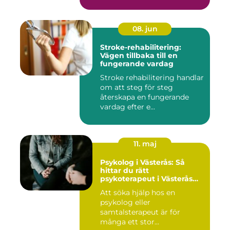
08. jun
Stroke-rehabilitering:
Vägen tillbaka till en
fungerande vardag
Stroke rehabilitering handlar
om att steg för steg
återskapa en fungerande
vardag efter e...
11. maj
Psykolog i Västerås: Så
hittar du rätt
psykoterapeut i Västerås
när livet skaver
Att söka hjälp hos en
psykolog eller
samtalsterapeut är för
många ett stor...