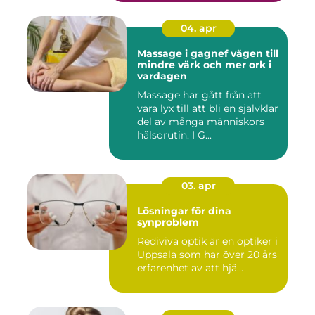
04. apr
Massage i gagnef vägen till
mindre värk och mer ork i
vardagen
Massage har gått från att
vara lyx till att bli en självklar
del av många människors
hälsorutin. I G...
03. apr
Lösningar för dina
synproblem
Rediviva optik är en optiker i
Uppsala som har över 20 års
erfarenhet av att hjä...