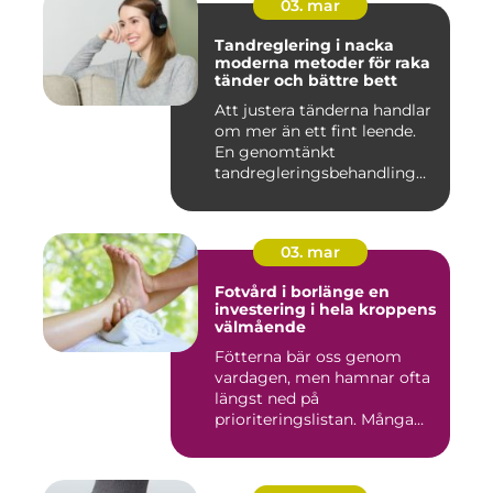
03. mar
Tandreglering i nacka
moderna metoder för raka
tänder och bättre bett
Att justera tänderna handlar
om mer än ett fint leende.
En genomtänkt
tandregleringsbehandling
kan g...
03. mar
Fotvård i borlänge en
investering i hela kroppens
välmående
Fötterna bär oss genom
vardagen, men hamnar ofta
längst ned på
prioriteringslistan. Många
väntar med...