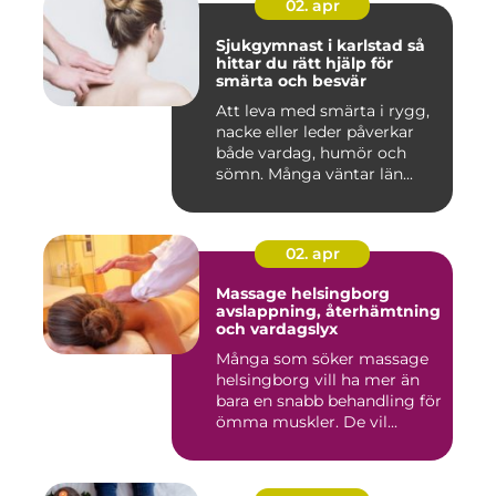
02. apr
Sjukgymnast i karlstad så
hittar du rätt hjälp för
smärta och besvär
Att leva med smärta i rygg,
nacke eller leder påverkar
både vardag, humör och
sömn. Många väntar län...
02. apr
Massage helsingborg
avslappning, återhämtning
och vardagslyx
Många som söker massage
helsingborg vill ha mer än
bara en snabb behandling för
ömma muskler. De vil...