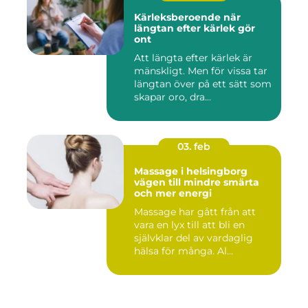
Kärleksberoende när
längtan efter kärlek gör
ont
Att längta efter kärlek är
mänskligt. Men för vissa tar
längtan över på ett sätt som
skapar oro, dra...
03. feb
Massage i helsingborg
vägen till mindre smärta
och mer energi
Massage har gått från att
vara en lyx till att bli en
självklar del av vardaglig
hälsa för många. Al...