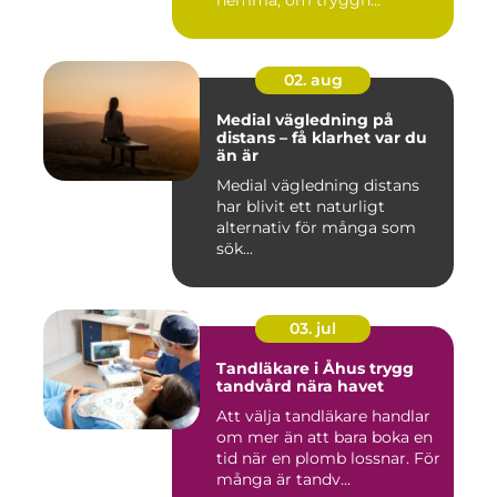
hemma, om tryggh...
02. aug
Medial vägledning på
distans – få klarhet var du
än är
Medial vägledning distans
har blivit ett naturligt
alternativ för många som
sök...
03. jul
Tandläkare i Åhus trygg
tandvård nära havet
Att välja tandläkare handlar
om mer än att bara boka en
tid när en plomb lossnar. För
många är tandv...