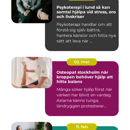
Psykoterapi i lund så kan
samtal hjälpa vid stress, oro
och livskriser
Psykoterapi handlar om att
förstå sig själv bättre,
hantera känslor och hitta nya
sätt att leva när ...
02. mar
Osteopat stockholm när
kroppen behöver hjälp att
hitta balans
Många söker hjälp först när
värken har blivit en vardag.
Axlarna känns tunga,
ländryggen protesterar...
11. feb