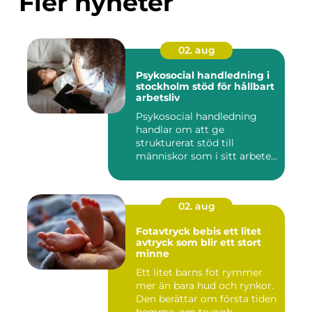
Fler nyheter
02. aug
Psykosocial handledning i
stockholm stöd för hållbart
arbetsliv
Psykosocial handledning
handlar om att ge
strukturerat stöd till
människor som i sitt arbete
möter a...
02. aug
Fotavtryck bebis ett litet
avtryck som blir ett stort
minne
Ett litet barns fot rymmer
mer än bara hud och rynkor.
Den berättar om första tiden