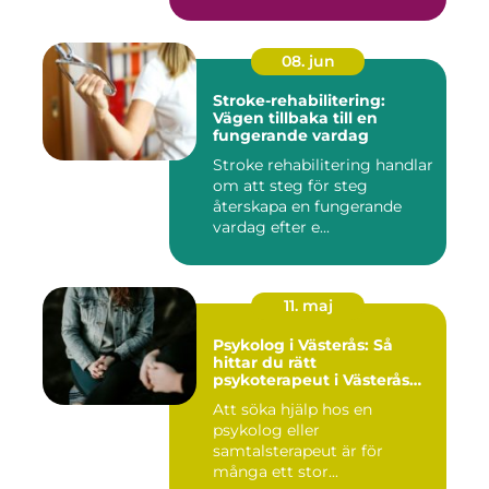
08. jun
Stroke-rehabilitering:
Vägen tillbaka till en
fungerande vardag
Stroke rehabilitering handlar
om att steg för steg
återskapa en fungerande
vardag efter e...
11. maj
Psykolog i Västerås: Så
hittar du rätt
psykoterapeut i Västerås
när livet skaver
Att söka hjälp hos en
psykolog eller
samtalsterapeut är för
många ett stor...