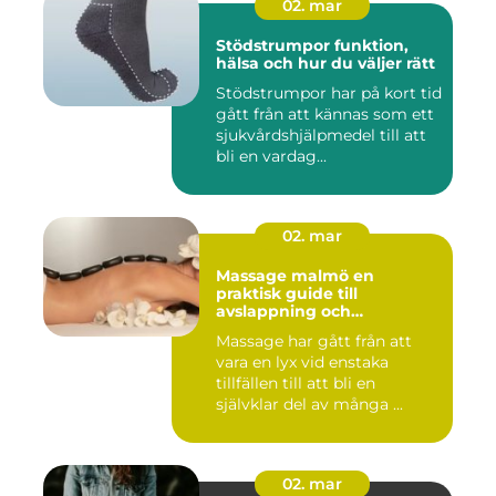
02. mar
Stödstrumpor funktion,
hälsa och hur du väljer rätt
Stödstrumpor har på kort tid
gått från att kännas som ett
sjukvårdshjälpmedel till att
bli en vardag...
02. mar
Massage malmö en
praktisk guide till
avslappning och
återhämtning
Massage har gått från att
vara en lyx vid enstaka
tillfällen till att bli en
självklar del av många ...
02. mar