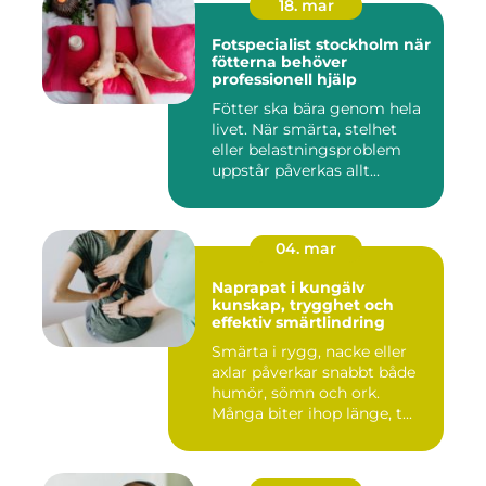
18. mar
Fotspecialist stockholm när
fötterna behöver
professionell hjälp
Fötter ska bära genom hela
livet. När smärta, stelhet
eller belastningsproblem
uppstår påverkas allt...
04. mar
Naprapat i kungälv
kunskap, trygghet och
effektiv smärtlindring
Smärta i rygg, nacke eller
axlar påverkar snabbt både
humör, sömn och ork.
Många biter ihop länge, t...