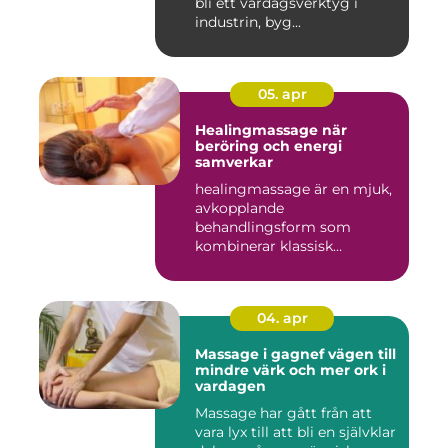
bli ett vardagsverktyg i
industrin, byg...
05. apr
Healingmassage när
beröring och energi
samverkar
healingmassage är en mjuk,
avkopplande
behandlingsform som
kombinerar klassisk
massage med energibas...
04. apr
Massage i gagnef vägen till
mindre värk och mer ork i
vardagen
Massage har gått från att
vara lyx till att bli en självklar