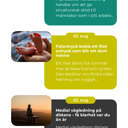
handlar om att ge
strukturerat stöd till
människor som i sitt arbete
möter a...
02. aug
Fotavtryck bebis ett litet
avtryck som blir ett stort
minne
Ett litet barns fot rymmer
mer än bara hud och rynkor.
Den berättar om första tiden
hemma, om tryggh...
02. aug
Medial vägledning på
distans – få klarhet var du
än är
Medial vägledning distans