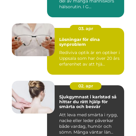
del av många människors
hälsorutin. I G...
03. apr
Lösningar för dina
synproblem
Rediviva optik är en optiker i
Uppsala som har över 20 års
erfarenhet av att hjä...
02. apr
Sjukgymnast i karlstad så
hittar du rätt hjälp för
smärta och besvär
Att leva med smärta i rygg,
nacke eller leder påverkar
både vardag, humör och
sömn. Många väntar län...