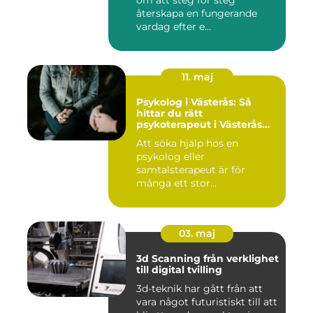
om att steg för steg
återskapa en fungerande
vardag efter e...
11. maj
Psykolog i Västerås: Så
hittar du rätt
psykoterapeut i Västerås
när livet skaver
Att söka hjälp hos en
psykolog eller
samtalsterapeut är för
många ett stor...
03. maj
3d Scanning från verklighet
till digital tvilling
3d-teknik har gått från att
vara något futuristiskt till att