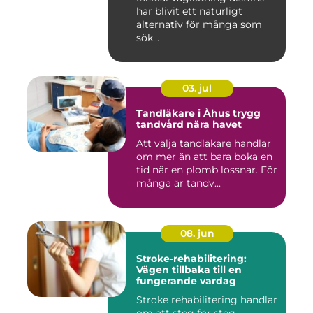
har blivit ett naturligt
alternativ för många som
sök...
03. jul
Tandläkare i Åhus trygg
tandvård nära havet
Att välja tandläkare handlar
om mer än att bara boka en
tid när en plomb lossnar. För
många är tandv...
08. jun
Stroke-rehabilitering:
Vägen tillbaka till en
fungerande vardag
Stroke rehabilitering handlar