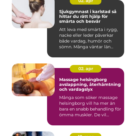
02. apr
Sjukgymnast i karlstad så
hittar du rätt hjälp för
smärta och besvär
Att leva med smärta i rygg,
nacke eller leder påverkar
både vardag, humör och
sömn. Många väntar län...
02. apr
Massage helsingborg
avslappning, återhämtning
och vardagslyx
Många som söker massage
helsingborg vill ha mer än
bara en snabb behandling för
ömma muskler. De vil...