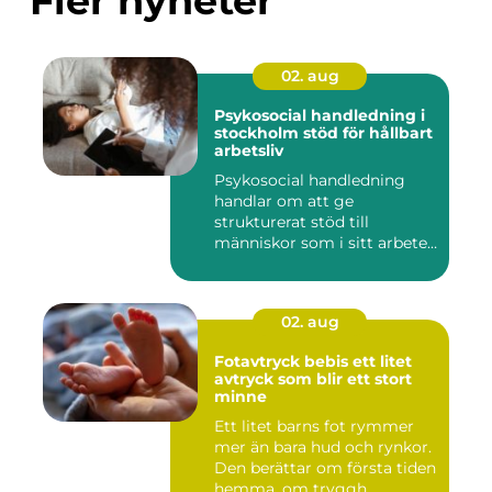
Fler nyheter
02. aug
Psykosocial handledning i
stockholm stöd för hållbart
arbetsliv
Psykosocial handledning
handlar om att ge
strukturerat stöd till
människor som i sitt arbete
möter a...
02. aug
Fotavtryck bebis ett litet
avtryck som blir ett stort
minne
Ett litet barns fot rymmer
mer än bara hud och rynkor.
Den berättar om första tiden
hemma, om tryggh...