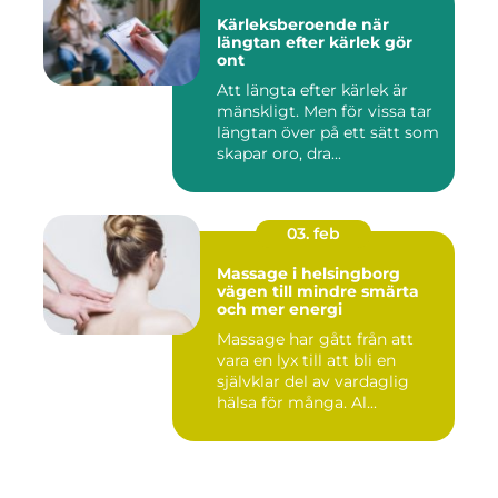
Kärleksberoende när
längtan efter kärlek gör
ont
Att längta efter kärlek är
mänskligt. Men för vissa tar
längtan över på ett sätt som
skapar oro, dra...
03. feb
Massage i helsingborg
vägen till mindre smärta
och mer energi
Massage har gått från att
vara en lyx till att bli en
självklar del av vardaglig
hälsa för många. Al...