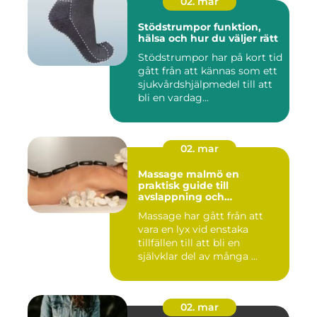
02. mar
Stödstrumpor funktion,
hälsa och hur du väljer rätt
Stödstrumpor har på kort tid
gått från att kännas som ett
sjukvårdshjälpmedel till att
bli en vardag...
02. mar
Massage malmö en
praktisk guide till
avslappning och
återhämtning
Massage har gått från att
vara en lyx vid enstaka
tillfällen till att bli en
självklar del av många ...
02. mar