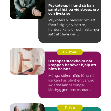
Psykoterapi i lund så kan
samtal hjälpa vid stress, oro
och livskriser
Psykoterapi handlar om att
förstå sig själv bättre,
hantera känslor och hitta nya
sätt att leva när ...
02. mar
Osteopat stockholm när
kroppen behöver hjälp att
hitta balans
Många söker hjälp först när
värken har blivit en vardag.
Axlarna känns tunga,
ländryggen protesterar...
11. feb