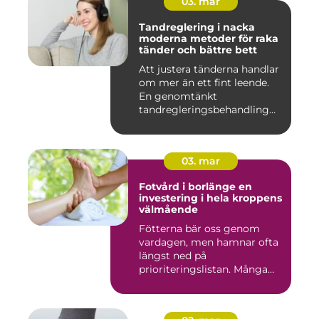
03. mar
Tandreglering i nacka
moderna metoder för raka
tänder och bättre bett
Att justera tänderna handlar
om mer än ett fint leende.
En genomtänkt
tandregleringsbehandling
kan g...
03. mar
Fotvård i borlänge en
investering i hela kroppens
välmående
Fötterna bär oss genom
vardagen, men hamnar ofta
längst ned på
prioriteringslistan. Många
väntar med...