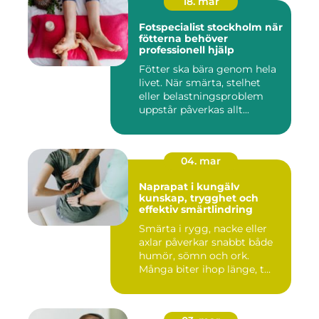
18. mar
Fotspecialist stockholm när
fötterna behöver
professionell hjälp
Fötter ska bära genom hela
livet. När smärta, stelhet
eller belastningsproblem
uppstår påverkas allt...
04. mar
Naprapat i kungälv
kunskap, trygghet och
effektiv smärtlindring
Smärta i rygg, nacke eller
axlar påverkar snabbt både
humör, sömn och ork.
Många biter ihop länge, t...