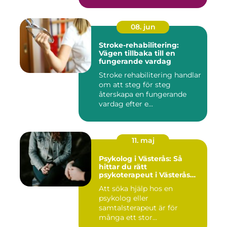
08. jun
Stroke-rehabilitering:
Vägen tillbaka till en
fungerande vardag
Stroke rehabilitering handlar
om att steg för steg
återskapa en fungerande
vardag efter e...
11. maj
Psykolog i Västerås: Så
hittar du rätt
psykoterapeut i Västerås
när livet skaver
Att söka hjälp hos en
psykolog eller
samtalsterapeut är för
många ett stor...