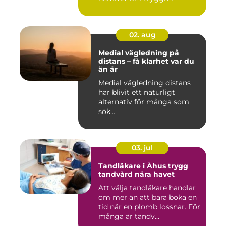
02. aug
Medial vägledning på
distans – få klarhet var du
än är
Medial vägledning distans
har blivit ett naturligt
alternativ för många som
sök...
03. jul
Tandläkare i Åhus trygg
tandvård nära havet
Att välja tandläkare handlar
om mer än att bara boka en
tid när en plomb lossnar. För
många är tandv...