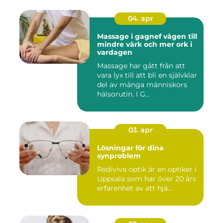
04. apr
Massage i gagnef vägen till
mindre värk och mer ork i
vardagen
Massage har gått från att
vara lyx till att bli en självklar
del av många människors
hälsorutin. I G...
03. apr
Lösningar för dina
synproblem
Rediviva optik är en optiker i
Uppsala som har över 20 års
erfarenhet av att hjä...