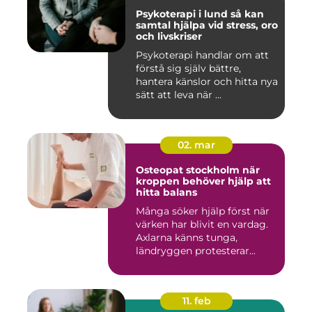
Psykoterapi i lund så kan
samtal hjälpa vid stress, oro
och livskriser
Psykoterapi handlar om att
förstå sig själv bättre,
hantera känslor och hitta nya
sätt att leva när ...
02. mar
Osteopat stockholm när
kroppen behöver hjälp att
hitta balans
Många söker hjälp först när
värken har blivit en vardag.
Axlarna känns tunga,
ländryggen protesterar...
11. feb