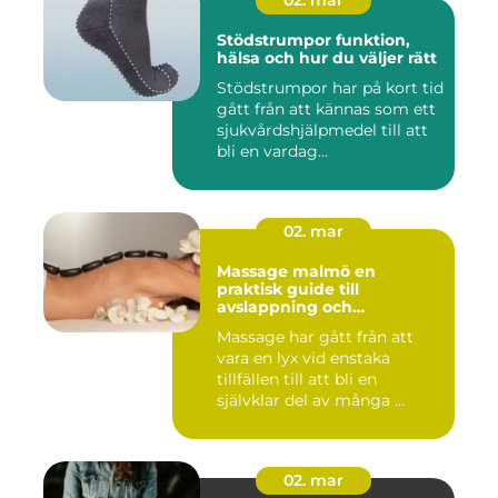
02. mar
Stödstrumpor funktion,
hälsa och hur du väljer rätt
Stödstrumpor har på kort tid
gått från att kännas som ett
sjukvårdshjälpmedel till att
bli en vardag...
02. mar
Massage malmö en
praktisk guide till
avslappning och
återhämtning
Massage har gått från att
vara en lyx vid enstaka
tillfällen till att bli en
självklar del av många ...
02. mar