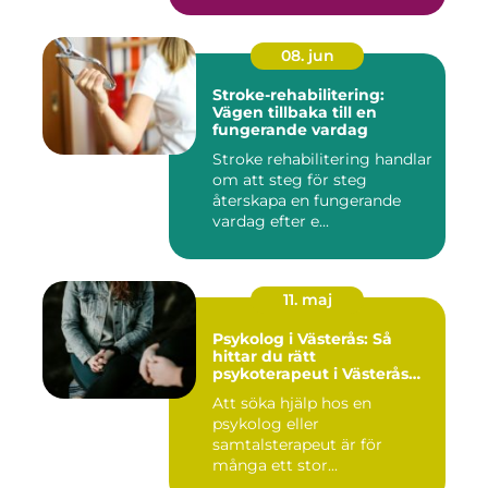
08. jun
Stroke-rehabilitering:
Vägen tillbaka till en
fungerande vardag
Stroke rehabilitering handlar
om att steg för steg
återskapa en fungerande
vardag efter e...
11. maj
Psykolog i Västerås: Så
hittar du rätt
psykoterapeut i Västerås
när livet skaver
Att söka hjälp hos en
psykolog eller
samtalsterapeut är för
många ett stor...