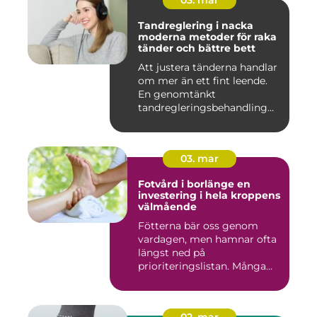
03. mar
Tandreglering i nacka
moderna metoder för raka
tänder och bättre bett
Att justera tänderna handlar
om mer än ett fint leende.
En genomtänkt
tandregleringsbehandling
kan g...
03. mar
Fotvård i borlänge en
investering i hela kroppens
välmående
Fötterna bär oss genom
vardagen, men hamnar ofta
längst ned på
prioriteringslistan. Många
väntar med...