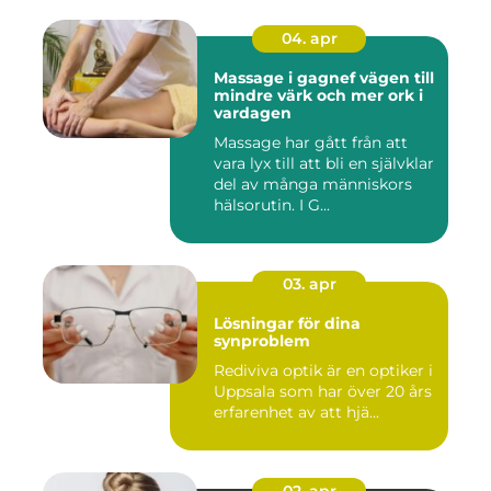
04. apr
Massage i gagnef vägen till
mindre värk och mer ork i
vardagen
Massage har gått från att
vara lyx till att bli en självklar
del av många människors
hälsorutin. I G...
03. apr
Lösningar för dina
synproblem
Rediviva optik är en optiker i
Uppsala som har över 20 års
erfarenhet av att hjä...