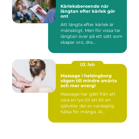
Kärleksberoende när
längtan efter kärlek gör
ont
Att längta efter kärlek är
mänskligt. Men för vissa tar
längtan över på ett sätt som
skapar oro, dra...
03. feb
Massage i helsingborg
vägen till mindre smärta
och mer energi
Massage har gått från att
vara en lyx till att bli en
självklar del av vardaglig
hälsa för många. Al...