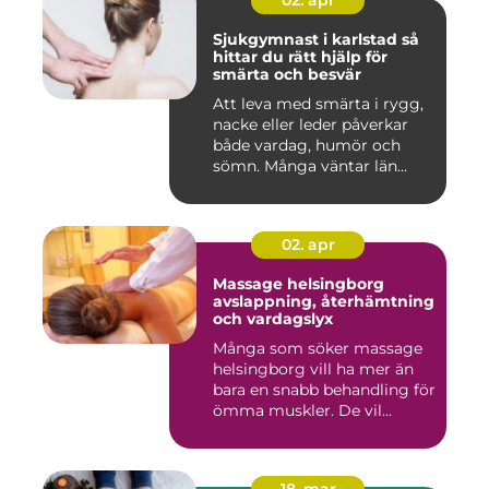
02. apr
Sjukgymnast i karlstad så
hittar du rätt hjälp för
smärta och besvär
Att leva med smärta i rygg,
nacke eller leder påverkar
både vardag, humör och
sömn. Många väntar län...
02. apr
Massage helsingborg
avslappning, återhämtning
och vardagslyx
Många som söker massage
helsingborg vill ha mer än
bara en snabb behandling för
ömma muskler. De vil...