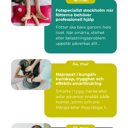
18. mar
Fotspecialist stockholm när
fötterna behöver
professionell hjälp
Fötter ska bära genom hela
livet. När smärta, stelhet
eller belastningsproblem
uppstår påverkas allt...
04. mar
Naprapat i kungälv
kunskap, trygghet och
effektiv smärtlindring
Smärta i rygg, nacke eller
axlar påverkar snabbt både
humör, sömn och ork.
Många biter ihop länge, t...