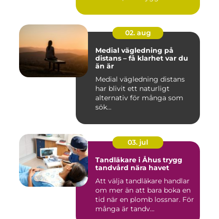
02. aug
Medial vägledning på
distans – få klarhet var du
än är
Medial vägledning distans
har blivit ett naturligt
alternativ för många som
sök...
03. jul
Tandläkare i Åhus trygg
tandvård nära havet
Att välja tandläkare handlar
om mer än att bara boka en
tid när en plomb lossnar. För
många är tandv...