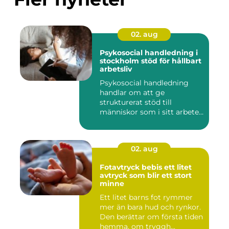
02. aug
Psykosocial handledning i
stockholm stöd för hållbart
arbetsliv
Psykosocial handledning
handlar om att ge
strukturerat stöd till
människor som i sitt arbete
möter a...
02. aug
Fotavtryck bebis ett litet
avtryck som blir ett stort
minne
Ett litet barns fot rymmer
mer än bara hud och rynkor.
Den berättar om första tiden
hemma, om tryggh...