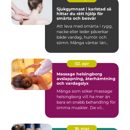
Sjukgymnast i karlstad så
hittar du rätt hjälp för
smärta och besvär
Att leva med smärta i rygg,
nacke eller leder påverkar
både vardag, humör och
sömn. Många väntar län...
02. apr
Massage helsingborg
avslappning, återhämtning
och vardagslyx
Många som söker massage
helsingborg vill ha mer än
bara en snabb behandling för
ömma muskler. De vil...
18. mar