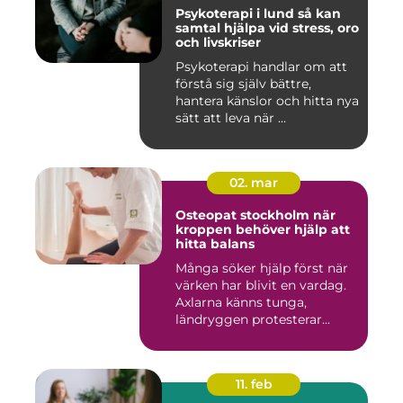
Psykoterapi i lund så kan
samtal hjälpa vid stress, oro
och livskriser
Psykoterapi handlar om att
förstå sig själv bättre,
hantera känslor och hitta nya
sätt att leva när ...
02. mar
Osteopat stockholm när
kroppen behöver hjälp att
hitta balans
Många söker hjälp först när
värken har blivit en vardag.
Axlarna känns tunga,
ländryggen protesterar...
11. feb