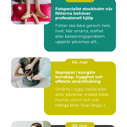
Fotspecialist stockholm när
fötterna behöver
professionell hjälp
Fötter ska bära genom hela
livet. När smärta, stelhet
eller belastningsproblem
uppstår påverkas allt...
04. mar
Naprapat i kungälv
kunskap, trygghet och
effektiv smärtlindring
Smärta i rygg, nacke eller
axlar påverkar snabbt både
humör, sömn och ork.
Många biter ihop länge, t...
03. mar