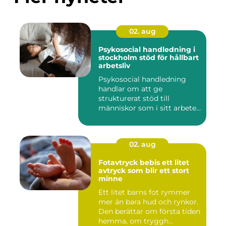
02. aug
Psykosocial handledning i
stockholm stöd för hållbart
arbetsliv
Psykosocial handledning
handlar om att ge
strukturerat stöd till
människor som i sitt arbete
möter a...
02. aug
Fotavtryck bebis ett litet
avtryck som blir ett stort
minne
Ett litet barns fot rymmer
mer än bara hud och rynkor.
Den berättar om första tiden
hemma, om tryggh...