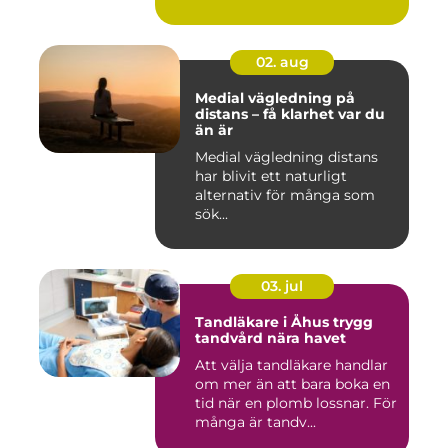
02. aug
Medial vägledning på
distans – få klarhet var du
än är
Medial vägledning distans
har blivit ett naturligt
alternativ för många som
sök...
03. jul
Tandläkare i Åhus trygg
tandvård nära havet
Att välja tandläkare handlar
om mer än att bara boka en
tid när en plomb lossnar. För
många är tandv...