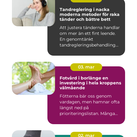
Tandreglering i nacka
moderna metoder för raka
tänder och bättre bett
Att justera tänderna handlar
om mer än ett fint leende.
En genomtänkt
tandregleringsbehandling
kan g...
03. mar
Fotvård i borlänge en
investering i hela kroppens
välmående
Fötterna bär oss genom
vardagen, men hamnar ofta
längst ned på
prioriteringslistan. Många
väntar med...
02. mar