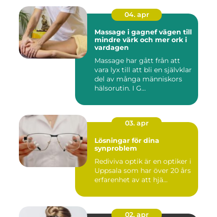
04. apr
Massage i gagnef vägen till
mindre värk och mer ork i
vardagen
Massage har gått från att
vara lyx till att bli en självklar
del av många människors
hälsorutin. I G...
03. apr
Lösningar för dina
synproblem
Rediviva optik är en optiker i
Uppsala som har över 20 års
erfarenhet av att hjä...
02. apr