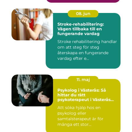
08. jun
Stroke-rehabilitering:
Vägen tillbaka till en
fungerande vardag
Stroke rehabilitering handlar
om att steg för steg
återskapa en fungerande
vardag efter e...
11. maj
Psykolog i Västerås: Så
hittar du rätt
psykoterapeut i Västerås
när livet skaver
Att söka hjälp hos en
psykolog eller
samtalsterapeut är för
många ett stor...