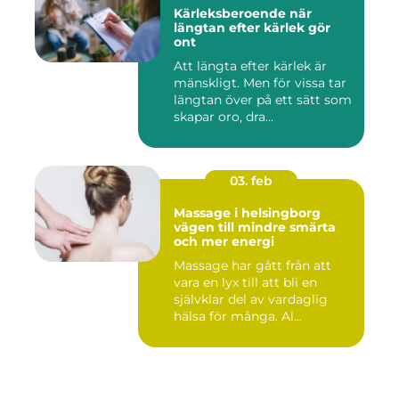
Kärleksberoende när
längtan efter kärlek gör
ont
Att längta efter kärlek är
mänskligt. Men för vissa tar
längtan över på ett sätt som
skapar oro, dra...
03. feb
Massage i helsingborg
vägen till mindre smärta
och mer energi
Massage har gått från att
vara en lyx till att bli en
självklar del av vardaglig
hälsa för många. Al...