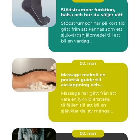
Stödstrumpor funktion,
hälsa och hur du väljer rätt
Stödstrumpor har på kort tid
gått från att kännas som ett
sjukvårdshjälpmedel till att
bli en vardag...
02. mar
Massage malmö en
praktisk guide till
avslappning och
återhämtning
Massage har gått från att
vara en lyx vid enstaka
tillfällen till att bli en
självklar del av många ...
02. mar