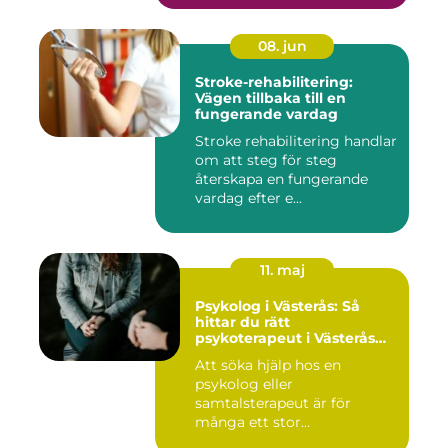
08. jun
Stroke-rehabilitering:
Vägen tillbaka till en
fungerande vardag
Stroke rehabilitering handlar
om att steg för steg
återskapa en fungerande
vardag efter e...
11. maj
Psykolog i Västerås: Så
hittar du rätt
psykoterapeut i Västerås
när livet skaver
Att söka hjälp hos en
psykolog eller
samtalsterapeut är för
många ett stor...