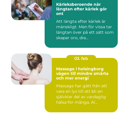
Kärleksberoende när
längtan efter kärlek gör
ont
Att längta efter kärlek är
mänskligt. Men för vissa tar
längtan över på ett sätt som
skapar oro, dra...
03. feb
Massage i helsingborg
vägen till mindre smärta
och mer energi
Massage har gått från att
vara en lyx till att bli en
självklar del av vardaglig
hälsa för många. Al...