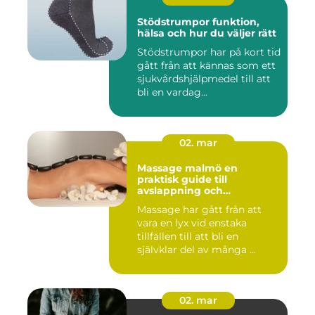
Stödstrumpor funktion,
hälsa och hur du väljer rätt
Stödstrumpor har på kort tid
gått från att kännas som ett
sjukvårdshjälpmedel till att
bli en vardag...
02. mar
Massage malmö en
praktisk guide till
avslappning och
återhämtning
Massage har gått från att
vara en lyx vid enstaka
tillfällen till att bli en
självklar del av många ...
02. mar