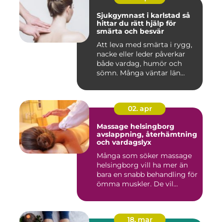
Sjukgymnast i karlstad så
hittar du rätt hjälp för
smärta och besvär
Att leva med smärta i rygg,
nacke eller leder påverkar
både vardag, humör och
sömn. Många väntar län...
02. apr
Massage helsingborg
avslappning, återhämtning
och vardagslyx
Många som söker massage
helsingborg vill ha mer än
bara en snabb behandling för
ömma muskler. De vil...
18. mar