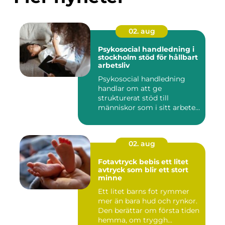
02. aug
Psykosocial handledning i
stockholm stöd för hållbart
arbetsliv
Psykosocial handledning
handlar om att ge
strukturerat stöd till
människor som i sitt arbete
möter a...
02. aug
Fotavtryck bebis ett litet
avtryck som blir ett stort
minne
Ett litet barns fot rymmer
mer än bara hud och rynkor.
Den berättar om första tiden
hemma, om tryggh...