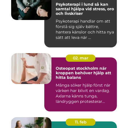
Psykoterapi i lund så kan
samtal hjälpa vid stress, oro
och livskriser
Psykoterapi handlar om att
förstå sig själv bättre,
hantera känslor och hitta nya
sätt att leva när ...
02. mar
Osteopat stockholm när
kroppen behöver hjälp att
hitta balans
Många söker hjälp först när
värken har blivit en vardag.
Axlarna känns tunga,
ländryggen protesterar...
11. feb