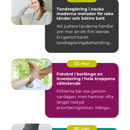
Tandreglering i nacka
moderna metoder för raka
tänder och bättre bett
Att justera tänderna handlar
om mer än ett fint leende.
En genomtänkt
tandregleringsbehandling
kan g...
03. mar
Fotvård i borlänge en
investering i hela kroppens
välmående
Fötterna bär oss genom
vardagen, men hamnar ofta
längst ned på
prioriteringslistan. Många
väntar med...
02. mar