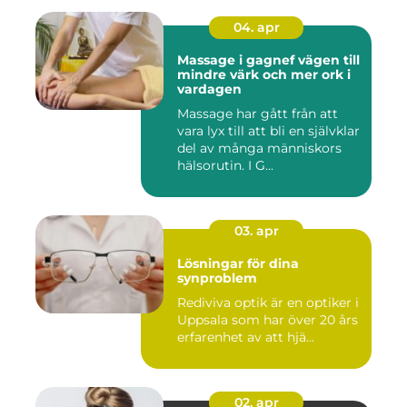
04. apr
Massage i gagnef vägen till
mindre värk och mer ork i
vardagen
Massage har gått från att
vara lyx till att bli en självklar
del av många människors
hälsorutin. I G...
03. apr
Lösningar för dina
synproblem
Rediviva optik är en optiker i
Uppsala som har över 20 års
erfarenhet av att hjä...
02. apr