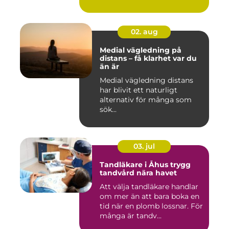
02. aug
Medial vägledning på
distans – få klarhet var du
än är
Medial vägledning distans
har blivit ett naturligt
alternativ för många som
sök...
03. jul
Tandläkare i Åhus trygg
tandvård nära havet
Att välja tandläkare handlar
om mer än att bara boka en
tid när en plomb lossnar. För
många är tandv...