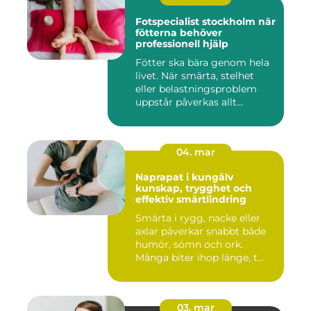
Fotspecialist stockholm när
fötterna behöver
professionell hjälp
Fötter ska bära genom hela
livet. När smärta, stelhet
eller belastningsproblem
uppstår påverkas allt...
04. mar
Naprapat i kungälv
kunskap, trygghet och
effektiv smärtlindring
Smärta i rygg, nacke eller
axlar påverkar snabbt både
humör, sömn och ork.
Många biter ihop länge, t...
03. mar