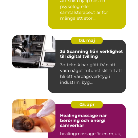
Att söka hjälp hos en
psykolog eller
samtalsterapeut är för
många ett stor...
03. maj
3d Scanning från verklighet
till digital tvilling
3d-teknik har gått från att
vara något futuristiskt till att
bli ett vardagsverktyg i
industrin, byg...
05. apr
Healingmassage när
beröring och energi
samverkar
healingmassage är en mjuk,