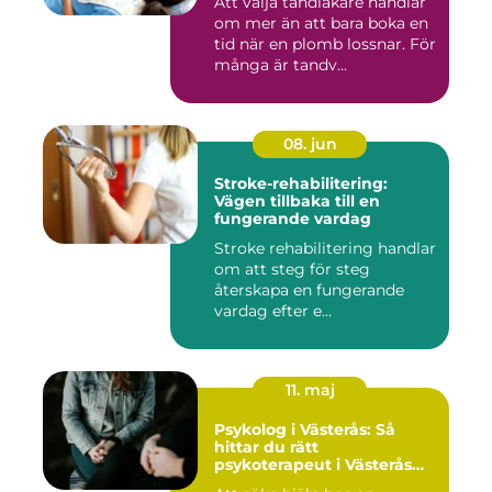
Att välja tandläkare handlar
om mer än att bara boka en
tid när en plomb lossnar. För
många är tandv...
08. jun
Stroke-rehabilitering:
Vägen tillbaka till en
fungerande vardag
Stroke rehabilitering handlar
om att steg för steg
återskapa en fungerande
vardag efter e...
11. maj
Psykolog i Västerås: Så
hittar du rätt
psykoterapeut i Västerås
när livet skaver