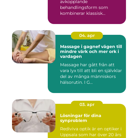
avkopplande
behandlingsform som
kombinerar klassisk
massage med energibas...
04. apr
Massage i gagnef vägen till
mindre värk och mer ork i
vardagen
Massage har gått från att
vara lyx till att bli en självklar
del av många människors
hälsorutin. I G...
03. apr
Lösningar för dina
synproblem
Rediviva optik är en optiker i
Uppsala som har över 20 års