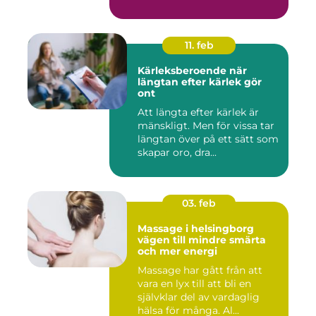
11. feb
Kärleksberoende när
längtan efter kärlek gör
ont
Att längta efter kärlek är
mänskligt. Men för vissa tar
längtan över på ett sätt som
skapar oro, dra...
03. feb
Massage i helsingborg
vägen till mindre smärta
och mer energi
Massage har gått från att
vara en lyx till att bli en
självklar del av vardaglig
hälsa för många. Al...