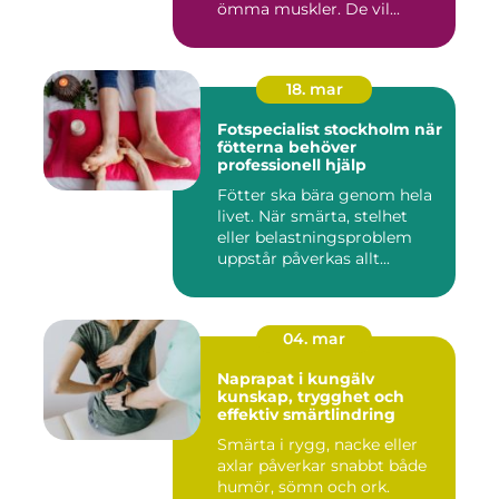
ömma muskler. De vil...
18. mar
Fotspecialist stockholm när
fötterna behöver
professionell hjälp
Fötter ska bära genom hela
livet. När smärta, stelhet
eller belastningsproblem
uppstår påverkas allt...
04. mar
Naprapat i kungälv
kunskap, trygghet och
effektiv smärtlindring
Smärta i rygg, nacke eller
axlar påverkar snabbt både
humör, sömn och ork.