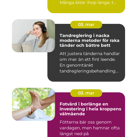
Många biter ihop länge, t...
03. mar
Tandreglering i nacka
moderna metoder för raka
tänder och bättre bett
Att justera tänderna handlar
om mer än ett fint leende.
En genomtänkt
tandregleringsbehandling
kan g...
03. mar
Fotvård i borlänge en
investering i hela kroppens
välmående
Fötterna bär oss genom
vardagen, men hamnar ofta
längst ned på