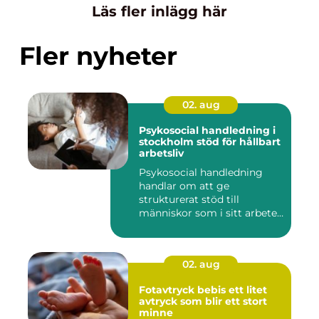
Läs fler inlägg här
Fler nyheter
02. aug
Psykosocial handledning i
stockholm stöd för hållbart
arbetsliv
Psykosocial handledning
handlar om att ge
strukturerat stöd till
människor som i sitt arbete
möter a...
02. aug
Fotavtryck bebis ett litet
avtryck som blir ett stort
minne