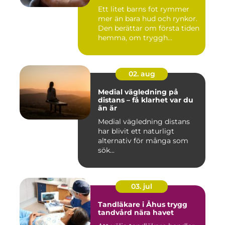
Ett litet barns fot rymmer
mer än bara hud och rynkor.
Den berättar om första tiden
hemma, om tryggh...
02. aug
Medial vägledning på
distans – få klarhet var du
än är
Medial vägledning distans
har blivit ett naturligt
alternativ för många som
sök...
03. jul
Tandläkare i Åhus trygg
tandvård nära havet