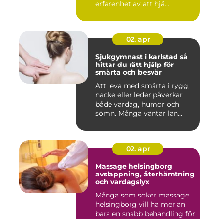
erfarenhet av att hjä...
02. apr
Sjukgymnast i karlstad så
hittar du rätt hjälp för
smärta och besvär
Att leva med smärta i rygg,
nacke eller leder påverkar
både vardag, humör och
sömn. Många väntar län...
02. apr
Massage helsingborg
avslappning, återhämtning
och vardagslyx
Många som söker massage
helsingborg vill ha mer än
bara en snabb behandling för