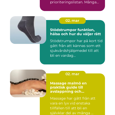
prioriteringslistan. Många
väntar med...
02. mar
Stödstrumpor funktion,
hälsa och hur du väljer rätt
Stödstrumpor har på kort tid
gått från att kännas som ett
sjukvårdshjälpmedel till att
bli en vardag...
02. mar
Massage malmö en
praktisk guide till
avslappning och
återhämtning
Massage har gått från att
vara en lyx vid enstaka
tillfällen till att bli en
självklar del av många ...