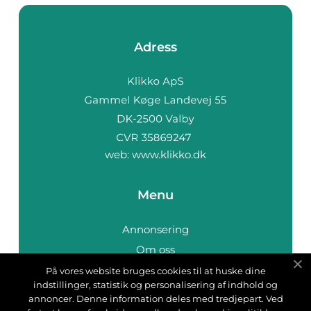
Adress
web:
www.klikko.dk
Menu
Annonsering
Om oss
Cookies
På vores website bruges cookies til at huske dine
indstillinger, statistik og personalisering af indhold og
Kontakta oss
annoncer. Denne information deles med tredjepart. Ved
Sitemap