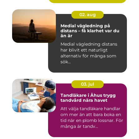
02. aug
Medial vägledning på
distans – få klarhet var du
än är
Medial vägledning distans
har blivit ett naturligt
alternativ för många som
sök...
03. jul
Tandläkare i Åhus trygg
tandvård nära havet
Att välja tandläkare handlar
om mer än att bara boka en
tid när en plomb lossnar. För
många är tandv...