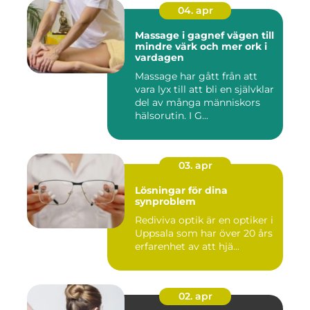
04. apr
Massage i gagnef vägen till
mindre värk och mer ork i
vardagen
Massage har gått från att
vara lyx till att bli en självklar
del av många människors
hälsorutin. I G...
03. apr
Lösningar för dina
synproblem
Rediviva optik är en optiker i
Uppsala som har över 20 års
erfarenhet av att hjä...
02. apr