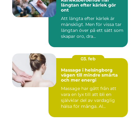
Kärleksberoende när
längtan efter kärlek gör
ont
Att längta efter kärlek är
mänskligt. Men för vissa tar
längtan över på ett sätt som
skapar oro, dra...
03. feb
Massage i helsingborg
vägen till mindre smärta
och mer energi
Massage har gått från att
vara en lyx till att bli en
självklar del av vardaglig
hälsa för många. Al...