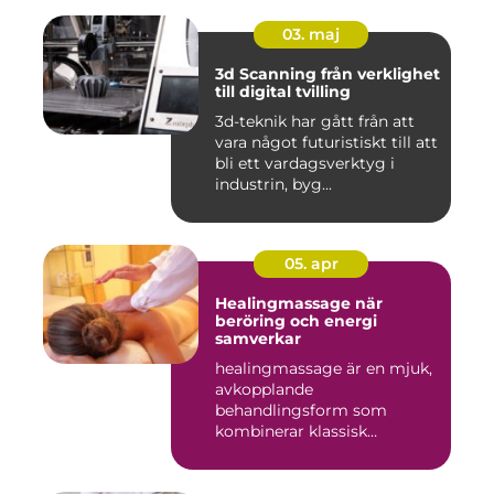
03. maj
3d Scanning från verklighet
till digital tvilling
3d-teknik har gått från att
vara något futuristiskt till att
bli ett vardagsverktyg i
industrin, byg...
05. apr
Healingmassage när
beröring och energi
samverkar
healingmassage är en mjuk,
avkopplande
behandlingsform som
kombinerar klassisk
massage med energibas...