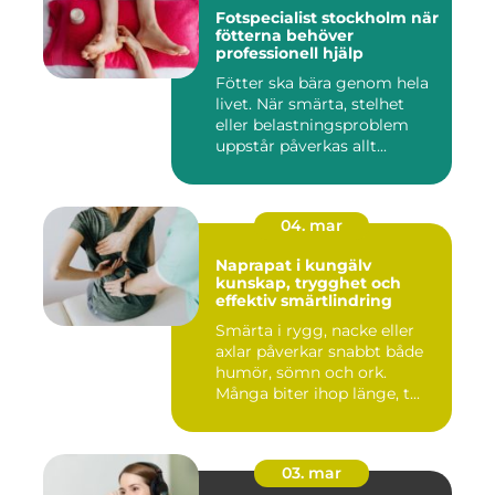
Fotspecialist stockholm när
fötterna behöver
professionell hjälp
Fötter ska bära genom hela
livet. När smärta, stelhet
eller belastningsproblem
uppstår påverkas allt...
04. mar
Naprapat i kungälv
kunskap, trygghet och
effektiv smärtlindring
Smärta i rygg, nacke eller
axlar påverkar snabbt både
humör, sömn och ork.
Många biter ihop länge, t...
03. mar