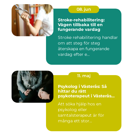
08. jun
Stroke-rehabilitering:
Vägen tillbaka till en
fungerande vardag
Stroke rehabilitering handlar
om att steg för steg
återskapa en fungerande
vardag efter e...
11. maj
Psykolog i Västerås: Så
hittar du rätt
psykoterapeut i Västerås
när livet skaver
Att söka hjälp hos en
psykolog eller
samtalsterapeut är för
många ett stor...