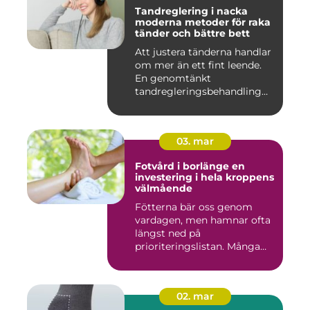
Tandreglering i nacka
moderna metoder för raka
tänder och bättre bett
Att justera tänderna handlar
om mer än ett fint leende.
En genomtänkt
tandregleringsbehandling
kan g...
03. mar
Fotvård i borlänge en
investering i hela kroppens
välmående
Fötterna bär oss genom
vardagen, men hamnar ofta
längst ned på
prioriteringslistan. Många
väntar med...
02. mar