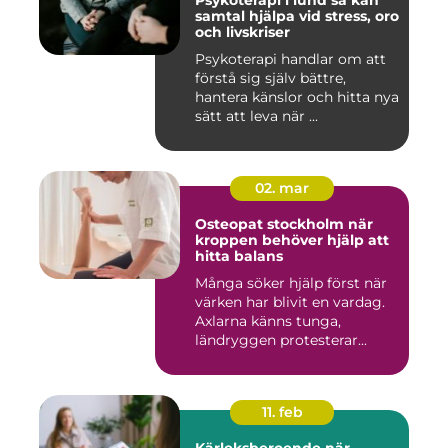
Psykoterapi i lund så kan
samtal hjälpa vid stress, oro
och livskriser
Psykoterapi handlar om att
förstå sig själv bättre,
hantera känslor och hitta nya
sätt att leva när ...
02. mar
Osteopat stockholm när
kroppen behöver hjälp att
hitta balans
Många söker hjälp först när
värken har blivit en vardag.
Axlarna känns tunga,
ländryggen protesterar...
11. feb