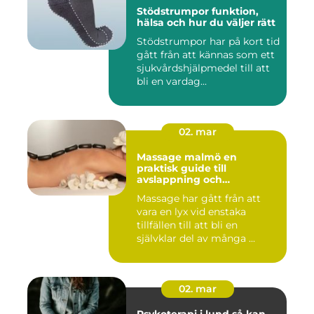
Stödstrumpor funktion,
hälsa och hur du väljer rätt
Stödstrumpor har på kort tid
gått från att kännas som ett
sjukvårdshjälpmedel till att
bli en vardag...
02. mar
Massage malmö en
praktisk guide till
avslappning och
återhämtning
Massage har gått från att
vara en lyx vid enstaka
tillfällen till att bli en
självklar del av många ...
02. mar