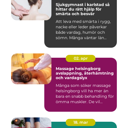
Sjukgymnast i karlstad så
hittar du rätt hjälp för
smärta och besvär
Att leva med smärta i rygg,
nacke eller leder påverkar
både vardag, humör och
sömn. Många väntar län...
02. apr
Massage helsingborg
avslappning, återhämtning
och vardagslyx
Många som söker massage
helsingborg vill ha mer än
bara en snabb behandling för
ömma muskler. De vil...
18. mar