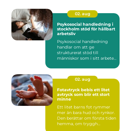
02. aug
Psykosocial handledning i
stockholm stöd för hållbart
arbetsliv
Psykosocial handledning
handlar om att ge
strukturerat stöd till
människor som i sitt arbete
möter a...
02. aug
Fotavtryck bebis ett litet
avtryck som blir ett stort
minne
Ett litet barns fot rymmer
mer än bara hud och rynkor.
Den berättar om första tiden
hemma, om tryggh...