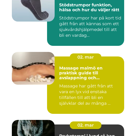
Stödstrumpor funktion,
hälsa och hur du väljer rätt
Stödstrumpor har på kort tid
gått från att kännas som ett
sjukvårdshjälpmedel till att
bli en vardag...
02. mar
Massage malmö en
praktisk guide till
avslappning och
återhämtning
Massage har gått från att
vara en lyx vid enstaka
tillfällen till att bli en
självklar del av många ...
02. mar