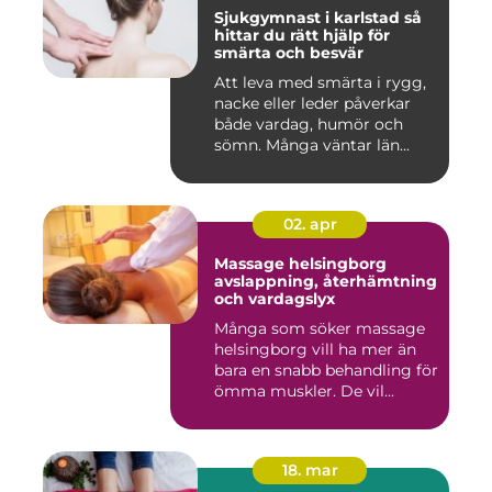
Sjukgymnast i karlstad så
hittar du rätt hjälp för
smärta och besvär
Att leva med smärta i rygg,
nacke eller leder påverkar
både vardag, humör och
sömn. Många väntar län...
02. apr
Massage helsingborg
avslappning, återhämtning
och vardagslyx
Många som söker massage
helsingborg vill ha mer än
bara en snabb behandling för
ömma muskler. De vil...
18. mar