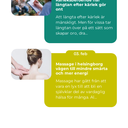
Kärleksberoende när
längtan efter kärlek gör
ont
Att längta efter kärlek är
mänskligt. Men för vissa tar
längtan över på ett sätt som
skapar oro, dra...
03. feb
Massage i helsingborg
vägen till mindre smärta
och mer energi
Massage har gått från att
vara en lyx till att bli en
självklar del av vardaglig
hälsa för många. Al...