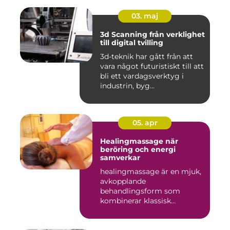
03. maj
3d Scanning från verklighet
till digital tvilling
3d-teknik har gått från att
vara något futuristiskt till att
bli ett vardagsverktyg i
industrin, byg...
05. apr
Healingmassage när
beröring och energi
samverkar
healingmassage är en mjuk,
avkopplande
behandlingsform som
kombinerar klassisk
massage med energibas...