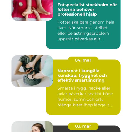
Fotspecialist stockholm när
fötterna behöver
professionell hjälp
Fötter ska bära genom hela
livet. När smärta, stelhet
eller belastningsproblem
uppstår påverkas allt...
04. mar
Naprapat i kungälv
kunskap, trygghet och
effektiv smärtlindring
Smärta i rygg, nacke eller
axlar påverkar snabbt både
humör, sömn och ork.
Många biter ihop länge, t...
03. mar