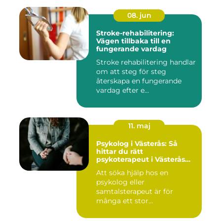
08. jun
Stroke-rehabilitering:
Vägen tillbaka till en
fungerande vardag
Stroke rehabilitering handlar
om att steg för steg
återskapa en fungerande
vardag efter e...
11. maj
Psykolog i Västerås: Så
hittar du rätt
psykoterapeut i Västerås
när livet skaver
Att söka hjälp hos en
psykolog eller
samtalsterapeut är för
många ett stor...