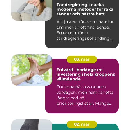
Tandreglering i nacka
moderna metoder för raka
tänder och bättre bett
Att justera tänderna handlar
om mer än ett fint leende.
En genomtänkt
tandregleringsbehandling
kan g...
03. mar
Fotvård i borlänge en
investering i hela kroppens
välmående
Fötterna bär oss genom
vardagen, men hamnar ofta
längst ned på
prioriteringslistan. Många
väntar med...
02. mar