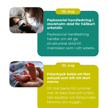
02. aug
Psykosocial handledning i
stockholm stöd för hållbart
arbetsliv
Psykosocial handledning
handlar om att ge
strukturerat stöd till
människor som i sitt arbete
möter a...
02. aug
Fotavtryck bebis ett litet
avtryck som blir ett stort
minne
Ett litet barns fot rymmer
mer än bara hud och rynkor.
Den berättar om första tiden
hemma, om tryggh...