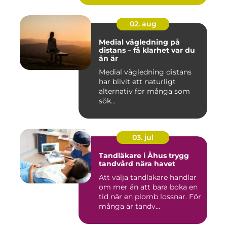
02. aug
Medial vägledning på
distans – få klarhet var du
än är
Medial vägledning distans
har blivit ett naturligt
alternativ för många som
sök...
03. jul
Tandläkare i Åhus trygg
tandvård nära havet
Att välja tandläkare handlar
om mer än att bara boka en
tid när en plomb lossnar. För
många är tandv...