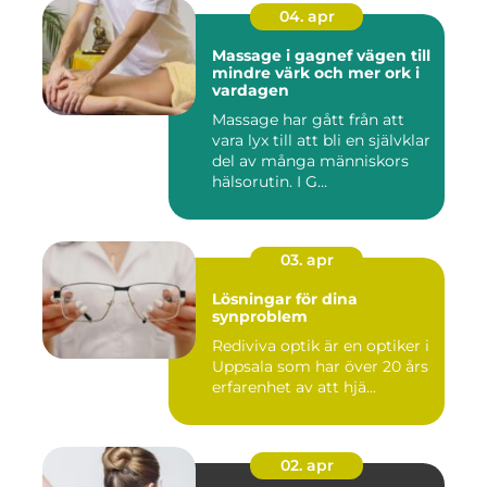
04. apr
Massage i gagnef vägen till
mindre värk och mer ork i
vardagen
Massage har gått från att
vara lyx till att bli en självklar
del av många människors
hälsorutin. I G...
03. apr
Lösningar för dina
synproblem
Rediviva optik är en optiker i
Uppsala som har över 20 års
erfarenhet av att hjä...
02. apr