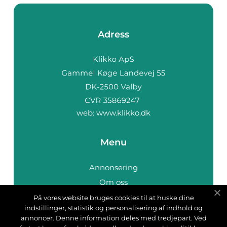
Adress
web:
www.klikko.dk
Menu
Annonsering
Om oss
Cookies
På vores website bruges cookies til at huske dine
indstillinger, statistik og personalisering af indhold og
Kontakta oss
annoncer. Denne information deles med tredjepart. Ved
Sitemap