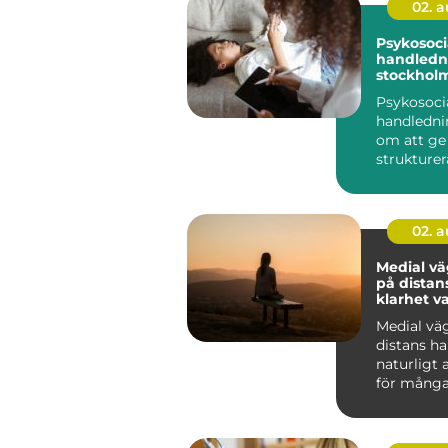
02. 
Psykosoci
handledni
stockholm stöd f
hållbart a
Psykosoci
handledni
om att ge
strukturera
människor
arbete möt
02. 
Medial v
på distans
klarhet v
Medial vä
distans har
naturligt 
för många