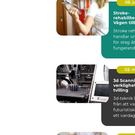
08. 
Stroke-
rehabilite
Vägen till
fungeran
Stroke reh
handlar o
för steg å
fungerand
efter e...
03. 
3d Scanning 
verklighet 
tvilling
3d-teknik 
från att v
futuristiskt
ett vardag
industrin, 