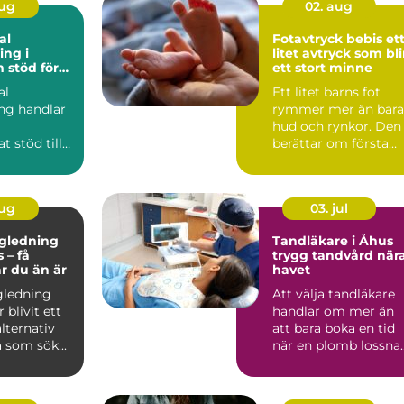
aug
02. aug
al
Fotavtryck bebis ett
ng i
litet avtryck som bli
ör
ett stort minne
rbetsliv
al
Ett litet barns fot
ng handlar
rymmer mer än bara
hud och rynkor. Den
t stöd till
berättar om första
 som i sitt
tiden hemma, om
er a...
tryggh...
aug
03. jul
ägledning
Tandläkare i Åhus
 – få
trygg tandvård när
ar du än är
havet
gledning
Att välja tandläkare
 blivit ett
handlar om mer än
alternativ
att bara boka en tid
 som sök...
när en plomb lossnar
För många är tandv..