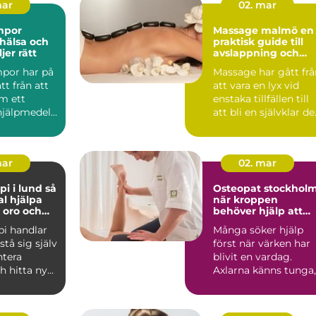
mar
02. mar
mpor
Massage malmö en
 hälsa och
praktisk guide till
jer rätt
avslappning och
återhämtning
por har på
Massage har gått frå
tt från att
att vara en lyx vid
m ett
enstaka tillfällen till
hjälpmedel
att bli en självklar de
 en vardag...
av många ...
mar
02. mar
 i lund så
Osteopat stockhol
l hjälpa
när kroppen
, oro och
behöver hjälp att
hitta balans
pi handlar
Många söker hjälp
stå sig själv
först när värken har
ntera
blivit en vardag.
h hitta nya
Axlarna känns tunga,
a när ...
ländryggen
protesterar...