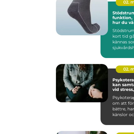
02. 
Stödstru
funktion,
hur du väl
Stödstrum
kort tid gå
kännas so
sjukvårds
till att bli
02. 
Psykoterapi
kan samta
vid stress
livskriser
Psykotera
om att för
bättre, ha
känslor oc
sätt att lev