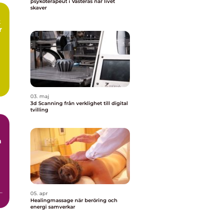
psykoterapeut i Västerås när livet
skaver
r
03. maj
3d Scanning från verklighet till digital
tvilling
a
.
05. apr
.
Healingmassage när beröring och
energi samverkar