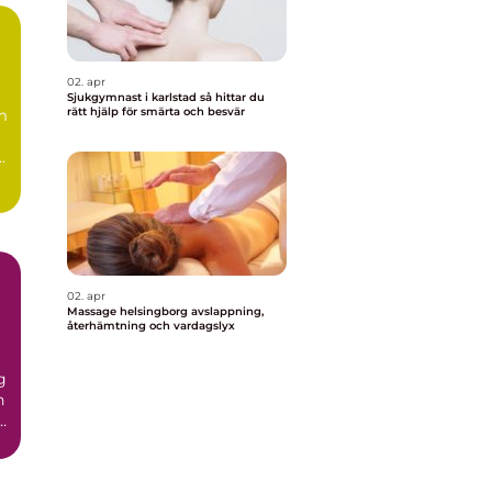
02. apr
Sjukgymnast i karlstad så hittar du
rätt hjälp för smärta och besvär
m
.
02. apr
Massage helsingborg avslappning,
återhämtning och vardagslyx
g
n
r