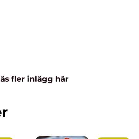
äs fler inlägg här
er