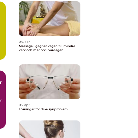
04. apr
Massage i gagnef vägen till mindre
värk och mer ork i vardagen
i
en
03. apr
Lösningar för dina synproblem