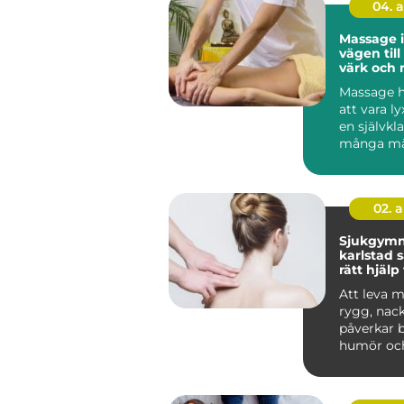
04. 
Massage 
vägen til
värk och 
vardagen
Massage h
att vara lyx
en självkla
många mä
hälsorutin. 
02. 
Sjukgymn
karlstad så hittar du
rätt hjälp
och besvä
Att leva 
rygg, nack
påverkar 
humör oc
Många vänt