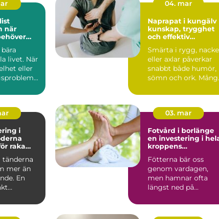
mar
04. mar
ist
Naprapat i kungälv
är
kunskap, trygghet
behöver
och effektiv
ell hjälp
smärtlindring
 bära
Smärta i rygg, nacke
 livet. När
eller axlar påverkar
elhet eller
snabbt både humör,
gsproblem
sömn och ork. Mång
erkas allt...
biter ihop länge, t...
mar
03. mar
ring i
Fotvård i borlänge
en investering i hel
ör raka
kroppens
h bättre
välmående
a tänderna
Fötterna bär oss
m mer än
genom vardagen,
ende. En
men hamnar ofta
kt
längst ned på
ringsbehan
prioriteringslistan.
...
Många väntar med...